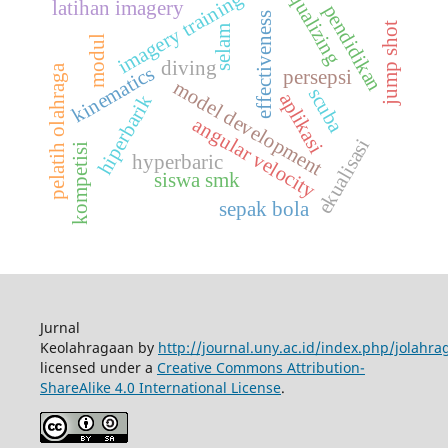
equalizing
imagery training
latihan imagery
pendidikan
effectiveness
jump shot
selam
modul
diving
kinematics
pelatih olahraga
persepsi
model development
scuba
aplikasi
hiperbarik
angular velocity
ekualisasi
kompetisi
hyperbaric
siswa smk
sepak bola
Jurnal
Keolahragaan by
http://journal.uny.ac.id/index.php/jolahra
licensed under a
Creative Commons Attribution-
ShareAlike 4.0 International License
.