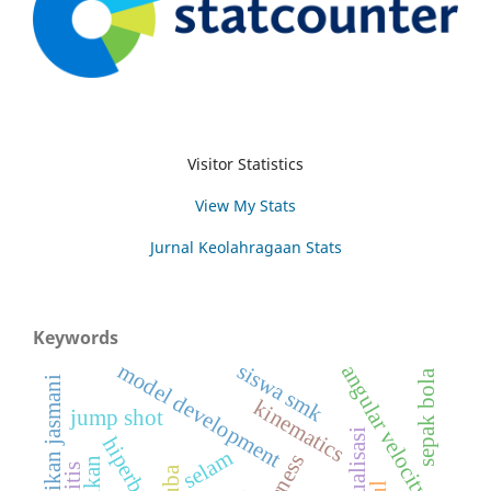
Visitor Statistics
View My Stats
Jurnal Keolahragaan Stats
Keywords
siswa smk
model development
angular velocity
sepak bola
pendidikan jasmani
kinematics
jump shot
ekualisasi
hiperbarik
selam