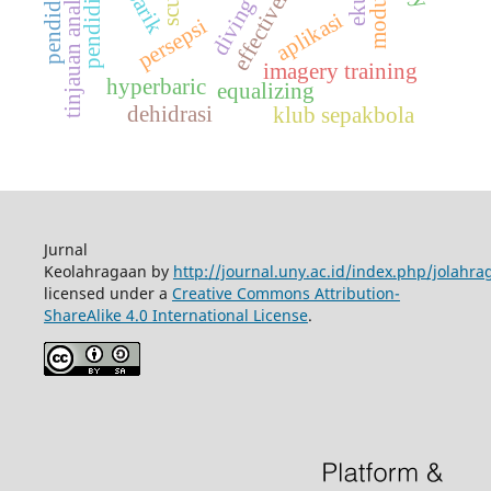
effectiveness
pendidikan
tinjauan analitis
scuba
modul
diving
aplikasi
persepsi
imagery training
hyperbaric
equalizing
dehidrasi
klub sepakbola
Jurnal
Keolahragaan by
http://journal.uny.ac.id/index.php/jolahra
licensed under a
Creative Commons Attribution-
ShareAlike 4.0 International License
.