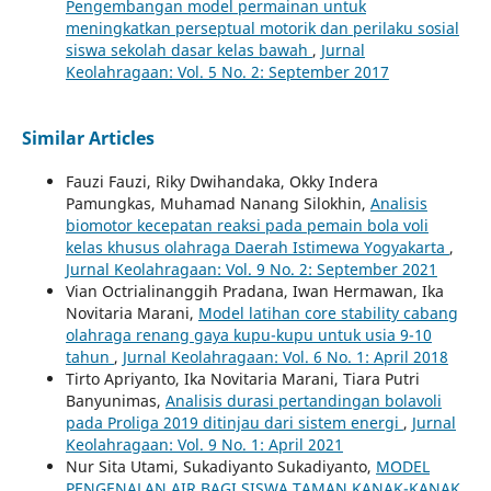
Pengembangan model permainan untuk
meningkatkan perseptual motorik dan perilaku sosial
siswa sekolah dasar kelas bawah
,
Jurnal
Keolahragaan: Vol. 5 No. 2: September 2017
Similar Articles
Fauzi Fauzi, Riky Dwihandaka, Okky Indera
Pamungkas, Muhamad Nanang Silokhin,
Analisis
biomotor kecepatan reaksi pada pemain bola voli
kelas khusus olahraga Daerah Istimewa Yogyakarta
,
Jurnal Keolahragaan: Vol. 9 No. 2: September 2021
Vian Octrialinanggih Pradana, Iwan Hermawan, Ika
Novitaria Marani,
Model latihan core stability cabang
olahraga renang gaya kupu-kupu untuk usia 9-10
tahun
,
Jurnal Keolahragaan: Vol. 6 No. 1: April 2018
Tirto Apriyanto, Ika Novitaria Marani, Tiara Putri
Banyunimas,
Analisis durasi pertandingan bolavoli
pada Proliga 2019 ditinjau dari sistem energi
,
Jurnal
Keolahragaan: Vol. 9 No. 1: April 2021
Nur Sita Utami, Sukadiyanto Sukadiyanto,
MODEL
PENGENALAN AIR BAGI SISWA TAMAN KANAK-KANAK
,