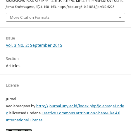
MAHASISWA PGSD STKIP St. PAULUS RUTENG MELALUI PENDEKATAN TAKTIK.
Jurnal Keolahragaan
,
3
(2), 150–163. https://doi.org/10.21831/jk.v3i2.6228
More Citation Formats
Issue
Vol. 3 No. 2: September 2015
Section
Articles
License
Jurnal
Keolahragaan by
http://journal.uny.ac.id/index.php/jolahraga/inde
x
is licensed under a
Creative Commons Attribution-ShareAlike 4.0
International License
.