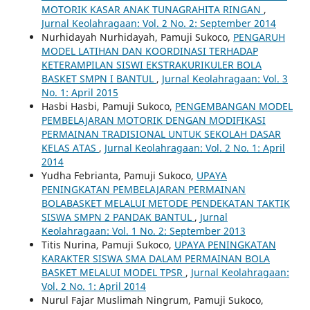
MOTORIK KASAR ANAK TUNAGRAHITA RINGAN
,
Jurnal Keolahragaan: Vol. 2 No. 2: September 2014
Nurhidayah Nurhidayah, Pamuji Sukoco,
PENGARUH
MODEL LATIHAN DAN KOORDINASI TERHADAP
KETERAMPILAN SISWI EKSTRAKURIKULER BOLA
BASKET SMPN I BANTUL
,
Jurnal Keolahragaan: Vol. 3
No. 1: April 2015
Hasbi Hasbi, Pamuji Sukoco,
PENGEMBANGAN MODEL
PEMBELAJARAN MOTORIK DENGAN MODIFIKASI
PERMAINAN TRADISIONAL UNTUK SEKOLAH DASAR
KELAS ATAS
,
Jurnal Keolahragaan: Vol. 2 No. 1: April
2014
Yudha Febrianta, Pamuji Sukoco,
UPAYA
PENINGKATAN PEMBELAJARAN PERMAINAN
BOLABASKET MELALUI METODE PENDEKATAN TAKTIK
SISWA SMPN 2 PANDAK BANTUL
,
Jurnal
Keolahragaan: Vol. 1 No. 2: September 2013
Titis Nurina, Pamuji Sukoco,
UPAYA PENINGKATAN
KARAKTER SISWA SMA DALAM PERMAINAN BOLA
BASKET MELALUI MODEL TPSR
,
Jurnal Keolahragaan:
Vol. 2 No. 1: April 2014
Nurul Fajar Muslimah Ningrum, Pamuji Sukoco,