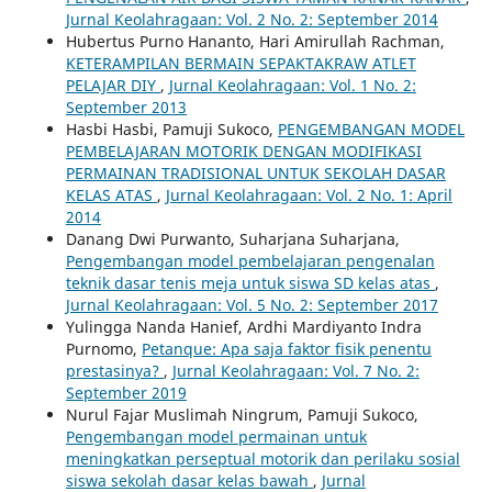
Jurnal Keolahragaan: Vol. 2 No. 2: September 2014
Hubertus Purno Hananto, Hari Amirullah Rachman,
KETERAMPILAN BERMAIN SEPAKTAKRAW ATLET
PELAJAR DIY
,
Jurnal Keolahragaan: Vol. 1 No. 2:
September 2013
Hasbi Hasbi, Pamuji Sukoco,
PENGEMBANGAN MODEL
PEMBELAJARAN MOTORIK DENGAN MODIFIKASI
PERMAINAN TRADISIONAL UNTUK SEKOLAH DASAR
KELAS ATAS
,
Jurnal Keolahragaan: Vol. 2 No. 1: April
2014
Danang Dwi Purwanto, Suharjana Suharjana,
Pengembangan model pembelajaran pengenalan
teknik dasar tenis meja untuk siswa SD kelas atas
,
Jurnal Keolahragaan: Vol. 5 No. 2: September 2017
Yulingga Nanda Hanief, Ardhi Mardiyanto Indra
Purnomo,
Petanque: Apa saja faktor fisik penentu
prestasinya?
,
Jurnal Keolahragaan: Vol. 7 No. 2:
September 2019
Nurul Fajar Muslimah Ningrum, Pamuji Sukoco,
Pengembangan model permainan untuk
meningkatkan perseptual motorik dan perilaku sosial
siswa sekolah dasar kelas bawah
,
Jurnal