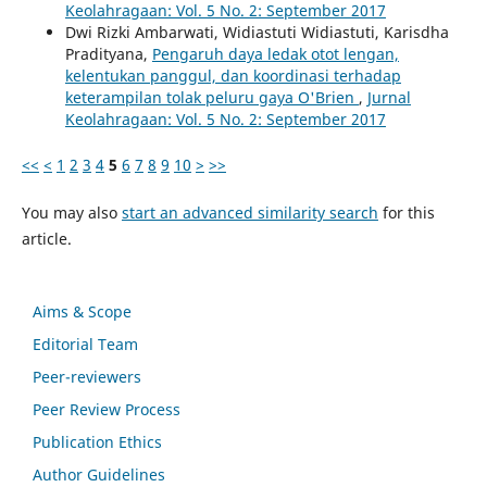
Keolahragaan: Vol. 5 No. 2: September 2017
Dwi Rizki Ambarwati, Widiastuti Widiastuti, Karisdha
Pradityana,
Pengaruh daya ledak otot lengan,
kelentukan panggul, dan koordinasi terhadap
keterampilan tolak peluru gaya O'Brien
,
Jurnal
Keolahragaan: Vol. 5 No. 2: September 2017
<<
<
1
2
3
4
5
6
7
8
9
10
>
>>
You may also
start an advanced similarity search
for this
article.
Aims & Scope
Editorial Team
Peer-reviewers
Peer Review Process
Publication Ethics
Author Guidelines