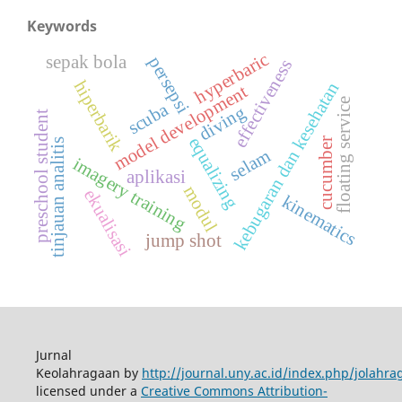
Keywords
hyperbaric
sepak bola
persepsi
effectiveness
hiperbarik
kebugaran dan kesehatan
model development
floating service
scuba
diving
preschool student
equalizing
cucumber
tinjauan analitis
selam
imagery training
aplikasi
modul
ekualisasi
kinematics
jump shot
Jurnal
Keolahragaan by
http://journal.uny.ac.id/index.php/jolahra
licensed under a
Creative Commons Attribution-