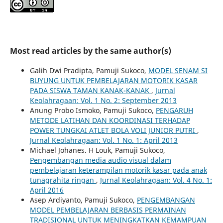
Most read articles by the same author(s)
Galih Dwi Pradipta, Pamuji Sukoco,
MODEL SENAM SI
BUYUNG UNTUK PEMBELAJARAN MOTORIK KASAR
PADA SISWA TAMAN KANAK-KANAK
,
Jurnal
Keolahragaan: Vol. 1 No. 2: September 2013
Anung Probo Ismoko, Pamuji Sukoco,
PENGARUH
METODE LATIHAN DAN KOORDINASI TERHADAP
POWER TUNGKAI ATLET BOLA VOLI JUNIOR PUTRI
,
Jurnal Keolahragaan: Vol. 1 No. 1: April 2013
Michael Johanes. H Louk, Pamuji Sukoco,
Pengembangan media audio visual dalam
pembelajaran keterampilan motorik kasar pada anak
tunagrahita ringan
,
Jurnal Keolahragaan: Vol. 4 No. 1:
April 2016
Asep Ardiyanto, Pamuji Sukoco,
PENGEMBANGAN
MODEL PEMBELAJARAN BERBASIS PERMAINAN
TRADISIONAL UNTUK MENINGKATKAN KEMAMPUAN