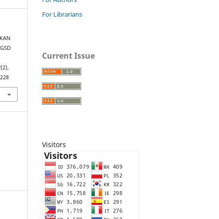
For Librarians
TKAN
PGSD
Current Issue
3
(2),
6228
Visitors