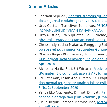
Similar Articles
Sepriadi Sepriadi,
Kontribusi status gizi
dasar
,
Jurnal Keolahragaan: Vol. 5 No. 2:
Uray Gustian, Tomoliyus Tomoliyus,
PENGE
JASMANI UNTUK TAMAN KANAK-KANAK
,
Uray Gustian, Eka Supriatna, Edi Purnomo
physical literacy anak taman kanak-kanak
Chrissandy Yudha Pratama, Panggung Su
bolabasket putri junior Kabupaten Gunun
Dhimas Bagus Dharmawan, Rofa Ichsandi, 
Gunungpati, Kota Semarang: Kajian analis
April 2018
Alchonity Harika Fitri, Sri Winarni,
Model p
IPA materi Biologi untuk siswa SMP
,
Jurna
Edi Setiawan, Ihsan Abdul Patah, Céu Bapt
dan mental toughness: Apakah faktor psik
8 No. 2: September 2020
Yahya Eko Nopiyanto, Dimyati Dimyati,
Kar
cabang olahraga dan jenis kelamin
,
Jurna
Jusuf Blegur, Ramona Mathias Mae,
Motiva
1: April 2018