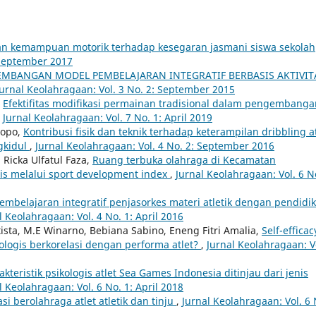
 dan kemampuan motorik terhadap kesegaran jasmani siswa sekolah
 September 2017
MBANGAN MODEL PEMBELAJARAN INTEGRATIF BERBASIS AKTIVIT
Jurnal Keolahragaan: Vol. 3 No. 2: September 2015
,
Efektifitas modifikasi permainan tradisional dalam pengembanga
,
Jurnal Keolahragaan: Vol. 7 No. 1: April 2019
topo,
Kontribusi fisik dan teknik terhadap keterampilan dribbling at
gkidul
,
Jurnal Keolahragaan: Vol. 4 No. 2: September 2016
Ricka Ulfatul Faza,
Ruang terbuka olahraga di Kecamatan
is melalui sport development index
,
Jurnal Keolahragaan: Vol. 6 No
embelajaran integratif penjasorkes materi atletik dengan pendidi
l Keolahragaan: Vol. 4 No. 1: April 2016
ista, M.E Winarno, Bebiana Sabino, Eneng Fitri Amalia,
Self-efficac
ologis berkorelasi dengan performa atlet?
,
Jurnal Keolahragaan: V
akteristik psikologis atlet Sea Games Indonesia ditinjau dari jenis
l Keolahragaan: Vol. 6 No. 1: April 2018
si berolahraga atlet atletik dan tinju
,
Jurnal Keolahragaan: Vol. 6 