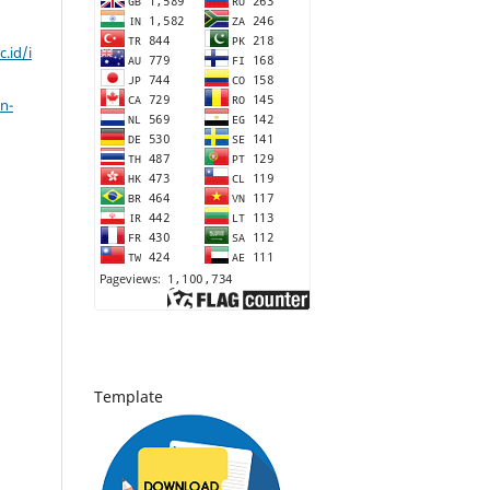
c.id/i
n-
Template