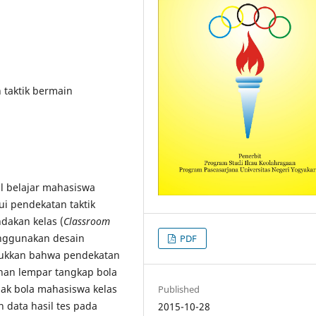
n taktik bermain
il belajar mahasiswa
ui pendekatan taktik
ndakan kelas (
Classroom
menggunakan desain
PDF
jukkan bahwa pendekatan
nan lempar tangkap bola
pak bola mahasiswa kelas
Published
 data hasil tes pada
2015-10-28