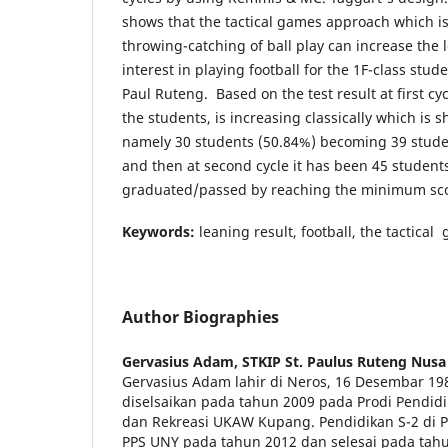
shows that
the tactical games approach which i
throwing-catching of ball play can increase the 
interest in playing football for the 1F-class stud
Paul Ruteng. Based on the test result at first cy
the students, is increasing classically which is 
namely 30 students (50.84%) becoming 39 student
and then at second cycle it has been 45 studen
graduated/passed by reaching the minimum scor
Keywords:
leaning result, football, the tactica
Author Biographies
Gervasius Adam,
STKIP St. Paulus Ruteng Nus
Gervasius Adam lahir di Neros, 16 Desembar 198
diselsaikan pada tahun 2009 pada Prodi Pendid
dan Rekreasi UKAW Kupang. Pendidikan S-2 di 
PPS UNY pada tahun 2012 dan selesai pada tahu