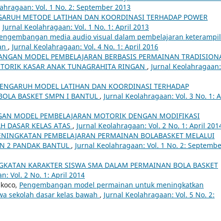
lahragaan: Vol. 1 No. 2: September 2013
GARUH METODE LATIHAN DAN KOORDINASI TERHADAP POWER
,
Jurnal Keolahragaan: Vol. 1 No. 1: April 2013
engembangan media audio visual dalam pembelajaran keterampi
gan
,
Jurnal Keolahragaan: Vol. 4 No. 1: April 2016
NGAN MODEL PEMBELAJARAN BERBASIS PERMAINAN TRADISION
ORIK KASAR ANAK TUNAGRAHITA RINGAN
,
Jurnal Keolahragaan:
ENGARUH MODEL LATIHAN DAN KOORDINASI TERHADAP
BOLA BASKET SMPN I BANTUL
,
Jurnal Keolahragaan: Vol. 3 No. 1: A
AN MODEL PEMBELAJARAN MOTORIK DENGAN MODIFIKASI
H DASAR KELAS ATAS
,
Jurnal Keolahragaan: Vol. 2 No. 1: April 201
ENINGKATAN PEMBELAJARAN PERMAINAN BOLABASKET MELALUI
PN 2 PANDAK BANTUL
,
Jurnal Keolahragaan: Vol. 1 No. 2: Septemb
GKATAN KARAKTER SISWA SMA DALAM PERMAINAN BOLA BASKET
n: Vol. 2 No. 1: April 2014
ukoco,
Pengembangan model permainan untuk meningkatkan
swa sekolah dasar kelas bawah
,
Jurnal Keolahragaan: Vol. 5 No. 2: