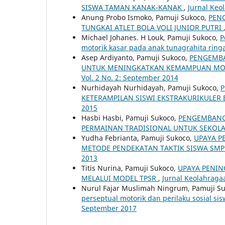
SISWA TAMAN KANAK-KANAK
,
Jurnal Keo
Anung Probo Ismoko, Pamuji Sukoco,
PEN
TUNGKAI ATLET BOLA VOLI JUNIOR PUTRI
Michael Johanes. H Louk, Pamuji Sukoco,
P
motorik kasar pada anak tunagrahita rin
Asep Ardiyanto, Pamuji Sukoco,
PENGEMBA
UNTUK MENINGKATKAN KEMAMPUAN MOT
Vol. 2 No. 2: September 2014
Nurhidayah Nurhidayah, Pamuji Sukoco,
P
KETERAMPILAN SISWI EKSTRAKURIKULER 
2015
Hasbi Hasbi, Pamuji Sukoco,
PENGEMBANG
PERMAINAN TRADISIONAL UNTUK SEKOLA
Yudha Febrianta, Pamuji Sukoco,
UPAYA P
METODE PENDEKATAN TAKTIK SISWA SM
2013
Titis Nurina, Pamuji Sukoco,
UPAYA PENIN
MELALUI MODEL TPSR
,
Jurnal Keolahragaa
Nurul Fajar Muslimah Ningrum, Pamuji S
perseptual motorik dan perilaku sosial si
September 2017