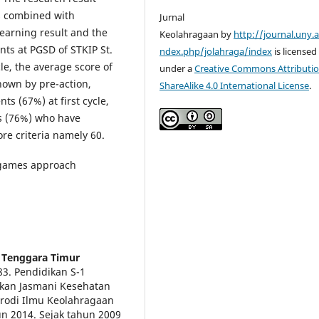
s combined with
Jurnal
learning result and the
Keolahragaan by
http://journal.uny.a
ents at PGSD of STKIP St.
ndex.php/jolahraga/index
is licensed
cle, the average score of
under a
Creative Commons Attributio
shown by pre-action,
ShareAlike 4.0 International License
.
s (67%) at first cycle,
ts (76%) who have
e criteria namely 60.
l games approach
a Tenggara Timur
3. Pendidikan S-1
ikan Jasmani Kesehatan
Prodi Ilmu Keolahragaan
n 2014. Sejak tahun 2009