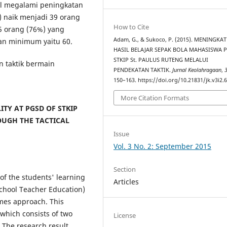
ikal megalami peningkatan
%) naik menjadi 39 orang
How to Cite
45 orang (76%) yang
Adam, G., & Sukoco, P. (2015). MENINGKA
san minimum yaitu 60.
HASIL BELAJAR SEPAK BOLA MAHASISWA 
STKIP St. PAULUS RUTENG MELALUI
n taktik bermain
PENDEKATAN TAKTIK.
Jurnal Keolahragaan
,
150–163. https://doi.org/10.21831/jk.v3i2.
More Citation Formats
ITY AT PGSD OF STKIP
OUGH THE TACTICAL
Issue
Vol. 3 No. 2: September 2015
Section
 of the students' learning
Articles
School Teacher Education)
ames approach. This
 which consists of two
License
 The research result