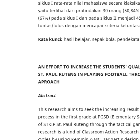
siklus I rata-rata nilai mahasiswa secara klaks
yaitu terlihat dari pratindakan 30 orang (50,84
(67%) pada siklus I dan pada siklus II menjadi 
tuntas/lulus dengan mencapai kriteria ketunta
Kata kunci:
hasil belajar, sepak bola, pendekata
AN EFFORT TO INCREASE THE STUDENTS' QUAL
ST. PAUL RUTENG IN PLAYING FOOTBALL THR
APROACH
Abstract
This research aims to seek the increasing result
process in the first grade at PGSD (Elementary 
of STKIP St. Paul Ruteng through the tactical g
research is a kind of Classroom Action Research
cycles by using Kemmis & MC. Taggart's design.