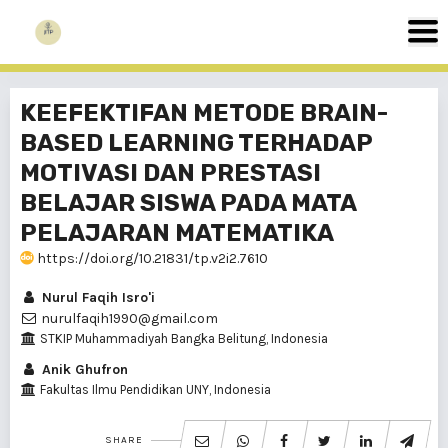
KEEFEKTIFAN METODE BRAIN-
BASED LEARNING TERHADAP
MOTIVASI DAN PRESTASI
BELAJAR SISWA PADA MATA
PELAJARAN MATEMATIKA
https://doi.org/10.21831/tp.v2i2.7610
Nurul Faqih Isro'i
nurulfaqih1990@gmail.com
STKIP Muhammadiyah Bangka Belitung, Indonesia
Anik Ghufron
Fakultas Ilmu Pendidikan UNY, Indonesia
SHARE