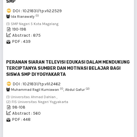
SMP
DOI : 10.21831/tp.v1i2.2529
(1)
Ida Rianawaty
(1) SMP Negeri 5 Kota Magelang
190-198
Abstract : 875
PDF : 439
PERANAN SIARAN TELEVISI EDUKASI DALAM MENDUKUNG
TERCIPTANYA SUMBER DAN MOTIVASI BELAJAR BAGI
SISWA SMP DI YOGYAKARTA
DOI : 10.21831/tp.v1i1.2462
(1)
(2)
Muhammad Ragil Kurniawan
, Abdul Gafur
(1) Universitas Ahmad Dahlan ,
(2) FIS Universitas Negeri Yogyakarta
98-108
Abstract : 560
PDF : 448