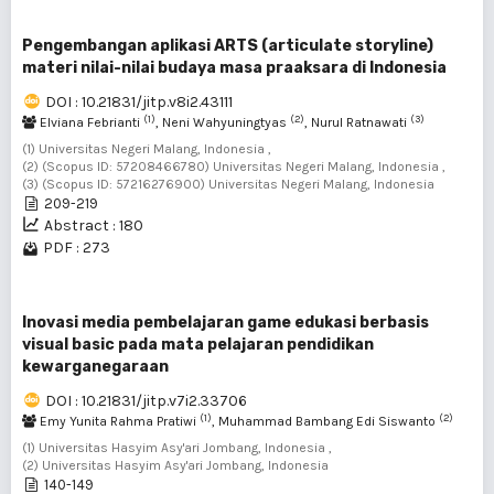
Pengembangan aplikasi ARTS (articulate storyline)
materi nilai-nilai budaya masa praaksara di Indonesia
DOI : 10.21831/jitp.v8i2.43111
(1)
(2)
(3)
Elviana Febrianti
, Neni Wahyuningtyas
, Nurul Ratnawati
(1) Universitas Negeri Malang, Indonesia ,
(2) (Scopus ID: 57208466780) Universitas Negeri Malang, Indonesia ,
(3) (Scopus ID: 57216276900) Universitas Negeri Malang, Indonesia
209-219
Abstract : 180
PDF : 273
Inovasi media pembelajaran game edukasi berbasis
visual basic pada mata pelajaran pendidikan
kewarganegaraan
DOI : 10.21831/jitp.v7i2.33706
(1)
(2)
Emy Yunita Rahma Pratiwi
, Muhammad Bambang Edi Siswanto
(1) Universitas Hasyim Asy'ari Jombang, Indonesia ,
(2) Universitas Hasyim Asy'ari Jombang, Indonesia
140-149