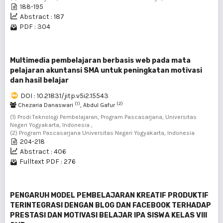
188-195
Abstract : 187
PDF : 304
Multimedia pembelajaran berbasis web pada mata
pelajaran akuntansi SMA untuk peningkatan motivasi
dan hasil belajar
DOI : 10.21831/jitp.v5i2.15543
(1)
(2)
Chezaria Danaswari
, Abdul Gafur
(1) Prodi Teknologi Pembelajaran, Program Pascasarjana, Universitas
Negeri Yogyakarta, Indonesia ,
(2) Program Pascasarjana Universitas Negeri Yogyakarta, Indonesia
204-218
Abstract : 406
Fulltext PDF : 276
PENGARUH MODEL PEMBELAJARAN KREATIF PRODUKTIF
TERINTEGRASI DENGAN BLOG DAN FACEBOOK TERHADAP
PRESTASI DAN MOTIVASI BELAJAR IPA SISWA KELAS VIII