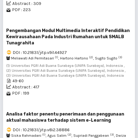
Abstract : 309
PDF : 223
Pengembangan Modul Multimedia Interaktif Pendidikan
Kewirausahaan Pada Industri Rumahan untuk SMALB
Tunagrahita
DOI : 10.21831/jitp.v9i1.44927
(1)
(2)
(3)
Meliawati Adi Permitasari
, Hartono Hartono
, Sugito Sugito
(1) Universitas PGRI Adi Buana Surabaya (UNIPA Surabaya), Indonesia ,
(2) Universitas PGRI Adi Buana Surabaya (UNIPA Surabaya), Indonesia ,
(3) Universitas PGRI Adi Buana Surabaya (UNIPA Surabaya), Indonesia
49-60
Abstract : 417
PDF : 199
Analisa faktor penentu penerimaan dan penggunaan
aktual mahasiswa terhadap sistem e-Learning
DOI : 10.21831/jitp.v8i2.38886
(1)
(2)
(3)
Siska Rahmadani
, Agus Salim
, Supriadi Panggabean
, Dwiza