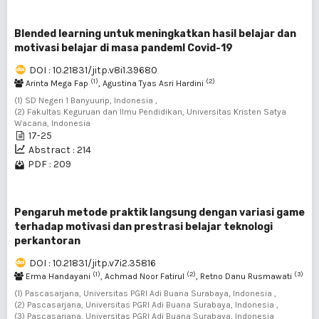
Blended learning untuk meningkatkan hasil belajar dan
motivasi belajar di masa pandemI Covid-19
DOI : 10.21831/jitp.v8i1.39680
(1)
(2)
Arinta Mega Fap
, Agustina Tyas Asri Hardini
(1) SD Negeri 1 Banyuurip, Indonesia ,
(2) Fakultas Keguruan dan Ilmu Pendidikan, Universitas Kristen Satya
Wacana, Indonesia
17-25
Abstract : 214
PDF : 209
Pengaruh metode praktik langsung dengan variasi game
terhadap motivasi dan prestrasi belajar teknologi
perkantoran
DOI : 10.21831/jitp.v7i2.35816
(1)
(2)
(3)
Erma Handayani
, Achmad Noor Fatirul
, Retno Danu Rusmawati
(1) Pascasarjana, Universitas PGRI Adi Buana Surabaya, Indonesia ,
(2) Pascasarjana, Universitas PGRI Adi Buana Surabaya, Indonesia ,
(3) Pascasarjana, Universitas PGRI Adi Buana Surabaya, Indonesia