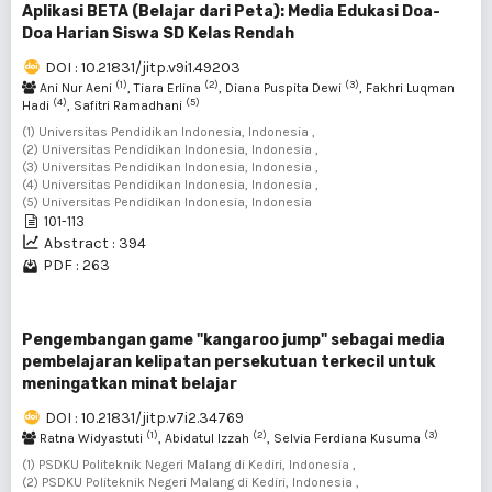
Aplikasi BETA (Belajar dari Peta): Media Edukasi Doa-
Doa Harian Siswa SD Kelas Rendah
DOI : 10.21831/jitp.v9i1.49203
(1)
(2)
(3)
Ani Nur Aeni
, Tiara Erlina
, Diana Puspita Dewi
, Fakhri Luqman
(4)
(5)
Hadi
, Safitri Ramadhani
(1) Universitas Pendidikan Indonesia, Indonesia ,
(2) Universitas Pendidikan Indonesia, Indonesia ,
(3) Universitas Pendidikan Indonesia, Indonesia ,
(4) Universitas Pendidikan Indonesia, Indonesia ,
(5) Universitas Pendidikan Indonesia, Indonesia
101-113
Abstract : 394
PDF : 263
Pengembangan game "kangaroo jump" sebagai media
pembelajaran kelipatan persekutuan terkecil untuk
meningatkan minat belajar
DOI : 10.21831/jitp.v7i2.34769
(1)
(2)
(3)
Ratna Widyastuti
, Abidatul Izzah
, Selvia Ferdiana Kusuma
(1) PSDKU Politeknik Negeri Malang di Kediri, Indonesia ,
(2) PSDKU Politeknik Negeri Malang di Kediri, Indonesia ,