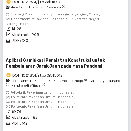
DOI : 10.21831/jitp.v6i1.19701
(1)
(2)
Hery Yanto The
, Siti Awaliyah
(1) Zhejiang Yuexiu University of Foreign Languages, China ,
(2) Department of Law and Citizenship, Universitas Negeri
Malang, Indonesia
14-28
Abstract : 208
PDF : 130
Aplikasi Gamifikasi Peralatan Konstruksi untuk
Pembelajaran Jarak Jauh pada Masa Pandemi
DOI : 10.21831/jitp.v9i1.45012
(1)
(2)
Febri Fahmi Hakim
, Eko Kusumo Friatmojo
, Galih Adya Taurano
(3)
(4)
, Hendra Adi Wijaya
(1) Politeknik Pekerjaan Umum, Indonesia ,
(2) Politeknik Pekerjaan Umum, Indonesia ,
(3) Politeknik Pekerjaan Umum, Indonesia ,
(4) Politeknik Pekerjaan Umum, Indonesia
61-76
Abstract : 182
PDF : 142