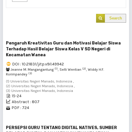
Search
Pengaruh Kreativitas Guru dan Motivasi Belajar Siswa
Terhadap Hasil Belajar Siswa Kelas V SD Negeri di
Kecamatan Wanea
DOI : 10.21831/jitp.v9i1.49942
(1)
(2)
Jeanne M. Mangangantung
, Selti Wentian
, Widdy H.F.
(3)
Rorimpandey
(1) Universitas Negeri Manado, Indonesia ,
(2) Universitas Negeri Manado, Indonesia ,
(3) Universitas Negeri Manado, Indonesia
15-24
Abstract : 807
PDF : 724
PERSEPSI GURU TENTANG DIGITAL NATIVES, SUMBER