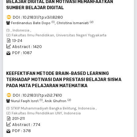
BELAJAR DIGITAL DAN MOTIVASI MEMANFAATKAN
SUMBER BELAJAR DIGITAL
DOI : 10.21831/tp.v3i1.8280
(1)
(2)
Ferdinandus Bate Dopo
, Christina Ismaniati
(1) , Indonesia ,
(2) Fakultas Ilmu Pendidikan, Universitas Negeri Yogyakarta
13-24
Abstract : 1420
PDF : 1087
KEEFEKTIFAN METODE BRAIN-BASED LEARNING
TERHADAP MOTIVASI DAN PRESTASI BELAJAR SISWA
PADA MATA PELAJARAN MATEMATIKA
DOI : 10.21831/tp.v2i2.7610
(1)
(2)
Nurul Faqih Isro'i
, Anik Ghufron
(1) STKIP Muhammadiyah Bangka Belitung, Indonesia ,
(2) Fakultas Ilmu Pendidikan UNY, Indonesia
201-211
Abstract : 774
PDF : 378