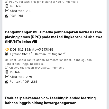
(3) PSDKU Politeknik Negeri Malang di Kediri, Indonesia
162-176
Abstract : 392
PDF : 165
Pengembangan multimedia pembelajaran berbasis role
playing games (RPG) pada materi lingkaran untuk siswa
SMP/MTs kelas VIII
DOI : 10.21831/jitp.v5i2.15048
(1)
(2)
Hilyatush Shofa
, Herman Dwi Surjono
(1) Pusat Pendidikan Pelatihan, Kementerian Riset, Teknologi, dan
Pendidikan Tinggi, Indonesia ,
(2) Universitas Negeri Yogyakarta, Indonesia
151-164
Abstract : 276
Fulltext PDF : 238
Evaluasi pelaksanaan co-teaching blended learning
bahasa Inggris bidang kewarganegaraan