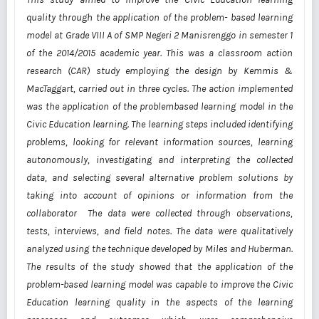
quality through the application of the problem-
based learning
model at Grade VIII A of SMP Negeri 2 Manisrenggo in semester 1
of the 2014/2015
academic year. This was a classroom action
research (CAR) study employing the design by Kemmis &
MacTaggart, carried out in three cycles. The action implemented
was the application of the problembased
learning
model
in
the
Civic
Education
learning.
The
learning
steps
included
identifying
problems, looking
for
relevant
information
sources,
learning
autonomously,
investigating and
interpreting
the
collected
data,
and selecting several
alternative
problem
solutions by
taking into
account
of
opinions or
information
from
the
collaborator The data were
collected
through
observations,
tests, interviews, and
field notes.
The
data
were
qualitatively
analyzed
using
the
technique
developed
by
Miles
and
Huberman.
The
results
of
the
study
showed
that
the
application
of
the
problem-based
learning
model
was
capable to
improve
the Civic
Education learning quality in the aspects of the learning