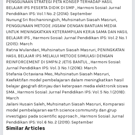
PENGGUNAAN STRATEGI PETA KONSEP TERHADAP HASIL
BELAJAR IPS PESERTA DIDIK DI SMP
,
Harmoni Sosial: Jurnal
Pendidikan IPS: Vol. 1 No. 2 (2014): September
Nunung Sri Rochaniningsih, Muhsinatun Siasah Masruri,
PENGGUNAAN METODE JIGSAW DENGAN BANTUAN MEDIA
UNTUK MENINGKATKAN KETERAMPILAN KERJA SAMA DAN HASIL
BELAJAR IPS
,
Harmoni Sosial: Jurnal Pendidikan IPS: Vol. 2 No. 1
(2015): March
Ratna Wulandari, Muhsinatun Siasah Masruri,
PENINGKATAN
HASIL BELAJAR IPS MELALUI METODE SIMULASI DENGAN
REINFORCEMENT DI SMPN 2 JETIS BANTUL
,
Harmoni Sosial:
Jurnal Pendidikan IPS: Vol. 3 No. 1 (2016): March
Stefania Octaviana Meo, Muhsinatun Siasah Masruri,
Keefektifan model pembelajaran dalam meningkatkan hasil
belajar geografi ditinjau dari keterpaan media elektronik siswa
SMA
,
Harmoni Sosial: Jurnal Pendidikan IPS: Vol. 5 No. 1 (2018):
March
Jailani Husain Saleh, Muhsinatun Siasah Masruri,
Komparasi
model pembelajaran earth science community dan grup
investigasi pada scientific approach
,
Harmoni Sosial: Jurnal
Pendidikan IPS: Vol. 6 No. 2 (2019): September
Similar Articles