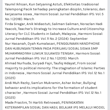
Yaumil Ikhsan, Kun Setyaning Astuti,
Efektivitas tradisional
Talempong Pacik terhadap peningkatan disiplin, toleransi, dan
kerjasama siswa
,
Harmoni Sosial: Jurnal Pendidikan IPS: Vol. 5
No. 1 (2018): March
Firda Siregar, Anik Widiastuti, Saliman Saliman, Norazlan Hadi
Yaacob,
Teacher's Strategy to Increase Culture and Citizenship
Literacy for CLC Students in Sabah, Malaysia
,
Harmoni Sosial:
Jurnal Pendidikan IPS: Vol. 11 No. 2 (2024): September
Nur Hasanah, Dyah Kumalasari,
PENGGUNAAN HANDPHONE
DAN HUBUNGAN TEMAN PADA PERILAKU SOSIAL SISWA SMP
MUHAMMADIYAH LUWUK SULAWESI TENGAH
,
Harmoni Sosial:
Jurnal Pendidikan IPS: Vol. 2 No. 1 (2015): March
Ahmad Nurhuda, Suryadi Fajri, Taufiq Hidayat,
From social
majority to political minority: The stagnation of Islamic Parties
in Indonesia
,
Harmoni Sosial: Jurnal Pendidikan IPS: Vol. 12 No. 1
(2025)
Andi Muh Rezky, Sam'un Mukramin, Ashar Ashar,
Bullying
behavior and its implications for the formation of student
character
,
Harmoni Sosial: Jurnal Pendidikan IPS: Vol. 12 No. 1
(2025)
Made Prastini, Tri Hartiti Retnowati,
PENINGKATAN
KETERAMPILAN SOSIAL DAN HASIL BELAJAR IPS MELALUI MODEL