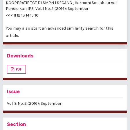
KOOPERATIF TGT DI SMPN 1 SECANG
,
Harmoni Sosial: Jurnal
Pendidikan IPS: Vol. 1 No. 2 (2014): September
<<
<
11
12
13
14
15
16
You may also
start an advanced similarity search
for this
article.
Downloads
PDF
Issue
Vol. 3 No. 2 (2016): September
Section