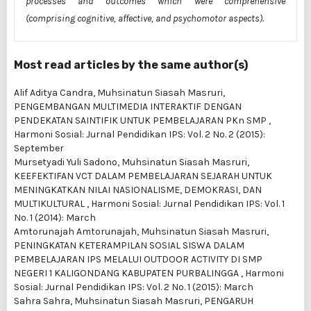
processes
and outcomes which
were
comprehensive
(comprising cognitive, affective, and psychomotor aspects).
Most read articles by the same author(s)
Alif Aditya Candra, Muhsinatun Siasah Masruri,
PENGEMBANGAN MULTIMEDIA INTERAKTIF DENGAN
PENDEKATAN SAINTIFIK UNTUK PEMBELAJARAN PKn SMP
,
Harmoni Sosial: Jurnal Pendidikan IPS: Vol. 2 No. 2 (2015):
September
Mursetyadi Yuli Sadono, Muhsinatun Siasah Masruri,
KEEFEKTIFAN VCT DALAM PEMBELAJARAN SEJARAH UNTUK
MENINGKATKAN NILAI NASIONALISME, DEMOKRASI, DAN
MULTIKULTURAL
,
Harmoni Sosial: Jurnal Pendidikan IPS: Vol. 1
No. 1 (2014): March
Amtorunajah Amtorunajah, Muhsinatun Siasah Masruri,
PENINGKATAN KETERAMPILAN SOSIAL SISWA DALAM
PEMBELAJARAN IPS MELALUI OUTDOOR ACTIVITY DI SMP
NEGERI 1 KALIGONDANG KABUPATEN PURBALINGGA
,
Harmoni
Sosial: Jurnal Pendidikan IPS: Vol. 2 No. 1 (2015): March
Sahra Sahra, Muhsinatun Siasah Masruri,
PENGARUH