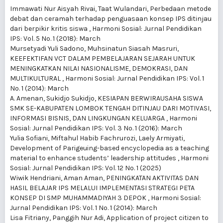
Immawati Nur Aisyah Rivai, Taat Wulandari,
Perbedaan metode
debat dan ceramah terhadap penguasaan konsep IPS ditinjau
dari berpikir kritis siswa
,
Harmoni Sosial: Jurnal Pendidikan
IPS: Vol. 5 No. 1 (2018): March
Mursetyadi Yuli Sadono, Muhsinatun Siasah Masruri,
KEEFEKTIFAN VCT DALAM PEMBELAJARAN SEJARAH UNTUK
MENINGKATKAN NILAI NASIONALISME, DEMOKRASI, DAN
MULTIKULTURAL
,
Harmoni Sosial: Jurnal Pendidikan IPS: Vol. 1
No. 1 (2014): March
A. Amenan, Sukidjo Sukidjo,
KESIAPAN BERWIRAUSAHA SISWA
SMK SE-KABUPATEN LOMBOK TENGAH DITINJAU DARI MOTIVASI,
INFORMASI BISNIS, DAN LINGKUNGAN KELUARGA
,
Harmoni
Sosial: Jurnal Pendidikan IPS: Vol. 3 No. 1 (2016): March
Yulia Sofiani, Miftahul Habib Fachrurozi, Laely Armiyati,
Development of Parigeuing-based encyclopedia as a teaching
material to enhance students’ leadership attitudes
,
Harmoni
Sosial: Jurnal Pendidikan IPS: Vol. 12 No. 1 (2025)
Wiwik Hendriani, Aman Aman,
PENINGKATAN AKTIVITAS DAN
HASIL BELAJAR IPS MELALUI IMPLEMENTASI STRATEGI PETA
KONSEP DI SMP MUHAMMADIYAH 3 DEPOK
,
Harmoni Sosial:
Jurnal Pendidikan IPS: Vol. 1 No. 1 (2014): March
Lisa Fitriany, Panggih Nur Adi,
Application of project citizen to