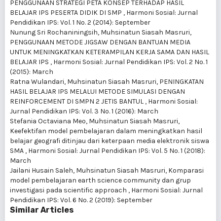
PENGGUNAAN STRATEGI PETA KONSEP TERHADAP HASIL
BELAJAR IPS PESERTA DIDIK DI SMP
,
Harmoni Sosial: Jurnal
Pendidikan IPS: Vol. 1 No. 2 (2014): September
Nunung Sri Rochaniningsih, Muhsinatun Siasah Masruri,
PENGGUNAAN METODE JIGSAW DENGAN BANTUAN MEDIA
UNTUK MENINGKATKAN KETERAMPILAN KERJA SAMA DAN HASIL
BELAJAR IPS
,
Harmoni Sosial: Jurnal Pendidikan IPS: Vol. 2 No. 1
(2015): March
Ratna Wulandari, Muhsinatun Siasah Masruri,
PENINGKATAN
HASIL BELAJAR IPS MELALUI METODE SIMULASI DENGAN
REINFORCEMENT DI SMPN 2 JETIS BANTUL
,
Harmoni Sosial:
Jurnal Pendidikan IPS: Vol. 3 No. 1 (2016): March
Stefania Octaviana Meo, Muhsinatun Siasah Masruri,
Keefektifan model pembelajaran dalam meningkatkan hasil
belajar geografi ditinjau dari keterpaan media elektronik siswa
SMA
,
Harmoni Sosial: Jurnal Pendidikan IPS: Vol. 5 No. 1 (2018):
March
Jailani Husain Saleh, Muhsinatun Siasah Masruri,
Komparasi
model pembelajaran earth science community dan grup
investigasi pada scientific approach
,
Harmoni Sosial: Jurnal
Pendidikan IPS: Vol. 6 No. 2 (2019): September
Similar Articles