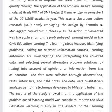
quality through the application of the problem-
based learning
model at Grade VIII A of SMP Negeri 2 Manisrenggo in semester 1
of the 2014/2015
academic year. This was a classroom action
research (CAR) study employing the design by Kemmis &
MacTaggart, carried out in three cycles. The action implemented
was the application of the problembased
learning
model
in
the
Civic
Education
learning.
The
learning
steps
included
identifying
problems, looking
for
relevant
information
sources,
learning
autonomously,
investigating and
interpreting
the
collected
data,
and selecting several
alternative
problem
solutions by
taking into
account
of
opinions or
information
from
the
collaborator The data were
collected
through
observations,
tests, interviews, and
field notes.
The
data
were
qualitatively
analyzed
using
the
technique
developed
by
Miles
and
Huberman.
The
results
of
the
study
showed
that
the
application
of
the
problem-based
learning
model
was
capable to
improve
the Civic
Education learning quality in the aspects of the learning