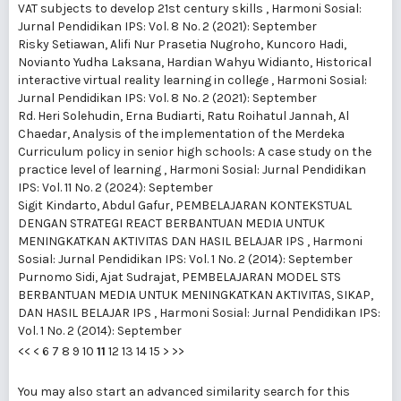
VAT subjects to develop 21st century skills
,
Harmoni Sosial:
Jurnal Pendidikan IPS: Vol. 8 No. 2 (2021): September
Risky Setiawan, Alifi Nur Prasetia Nugroho, Kuncoro Hadi,
Novianto Yudha Laksana, Hardian Wahyu Widianto,
Historical
interactive virtual reality learning in college
,
Harmoni Sosial:
Jurnal Pendidikan IPS: Vol. 8 No. 2 (2021): September
Rd. Heri Solehudin, Erna Budiarti, Ratu Roihatul Jannah, Al
Chaedar,
Analysis of the implementation of the Merdeka
Curriculum policy in senior high schools: A case study on the
practice level of learning
,
Harmoni Sosial: Jurnal Pendidikan
IPS: Vol. 11 No. 2 (2024): September
Sigit Kindarto, Abdul Gafur,
PEMBELAJARAN KONTEKSTUAL
DENGAN STRATEGI REACT BERBANTUAN MEDIA UNTUK
MENINGKATKAN AKTIVITAS DAN HASIL BELAJAR IPS
,
Harmoni
Sosial: Jurnal Pendidikan IPS: Vol. 1 No. 2 (2014): September
Purnomo Sidi, Ajat Sudrajat,
PEMBELAJARAN MODEL STS
BERBANTUAN MEDIA UNTUK MENINGKATKAN AKTIVITAS, SIKAP,
DAN HASIL BELAJAR IPS
,
Harmoni Sosial: Jurnal Pendidikan IPS:
Vol. 1 No. 2 (2014): September
<<
<
6
7
8
9
10
11
12
13
14
15
>
>>
You may also
start an advanced similarity search
for this