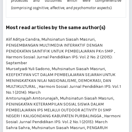
processes
and outcomes which
were
comprehensive
(comprising cognitive, affective, and psychomotor aspects).
Most read articles by the same author(s)
Alif Aditya Candra, Muhsinatun Siasah Masruri,
PENGEMBANGAN MULTIMEDIA INTERAKTIF DENGAN
PENDEKATAN SAINTIFIK UNTUK PEMBELAJARAN PKn SMP
,
Harmoni Sosial: Jurnal Pendidikan IPS: Vol. 2 No. 2 (2015):
September
Mursetyadi Yuli Sadono, Muhsinatun Siasah Masruri,
KEEFEKTIFAN VCT DALAM PEMBELAJARAN SEJARAH UNTUK
MENINGKATKAN NILAI NASIONALISME, DEMOKRASI, DAN
MULTIKULTURAL
,
Harmoni Sosial: Jurnal Pendidikan IPS: Vol. 1
No. 1 (2014): March
Amtorunajah Amtorunajah, Muhsinatun Siasah Masruri,
PENINGKATAN KETERAMPILAN SOSIAL SISWA DALAM
PEMBELAJARAN IPS MELALUI OUTDOOR ACTIVITY DI SMP
NEGERI 1 KALIGONDANG KABUPATEN PURBALINGGA
,
Harmoni
Sosial: Jurnal Pendidikan IPS: Vol. 2 No. 1 (2015): March
Sahra Sahra, Muhsinatun Siasah Masruri,
PENGARUH