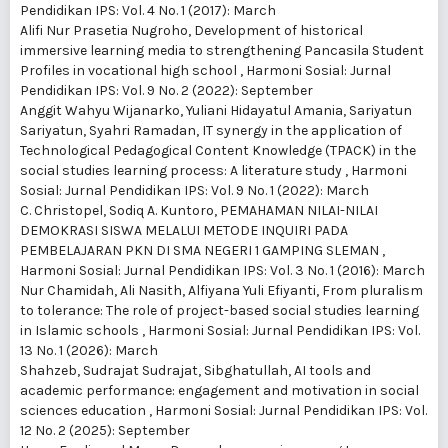
Pendidikan IPS: Vol. 4 No. 1 (2017): March
Alifi Nur Prasetia Nugroho,
Development of historical
immersive learning media to strengthening Pancasila Student
Profiles in vocational high school
,
Harmoni Sosial: Jurnal
Pendidikan IPS: Vol. 9 No. 2 (2022): September
Anggit Wahyu Wijanarko, Yuliani Hidayatul Amania, Sariyatun
Sariyatun, Syahri Ramadan,
IT synergy in the application of
Technological Pedagogical Content Knowledge (TPACK) in the
social studies learning process: A literature study
,
Harmoni
Sosial: Jurnal Pendidikan IPS: Vol. 9 No. 1 (2022): March
C. Christopel, Sodiq A. Kuntoro,
PEMAHAMAN NILAI-NILAI
DEMOKRASI SISWA MELALUI METODE INQUIRI PADA
PEMBELAJARAN PKN DI SMA NEGERI 1 GAMPING SLEMAN
,
Harmoni Sosial: Jurnal Pendidikan IPS: Vol. 3 No. 1 (2016): March
Nur Chamidah, Ali Nasith, Alfiyana Yuli Efiyanti,
From pluralism
to tolerance: The role of project-based social studies learning
in Islamic schools
,
Harmoni Sosial: Jurnal Pendidikan IPS: Vol.
13 No. 1 (2026): March
Shahzeb, Sudrajat Sudrajat, Sibghatullah,
AI tools and
academic performance: engagement and motivation in social
sciences education
,
Harmoni Sosial: Jurnal Pendidikan IPS: Vol.
12 No. 2 (2025): September