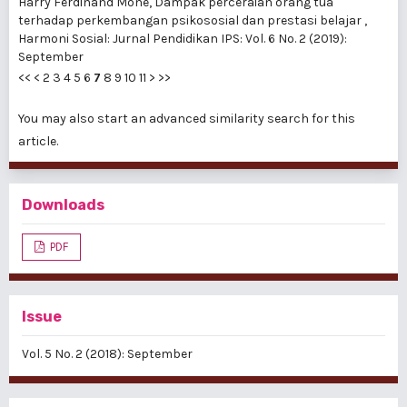
Harry Ferdinand Mone,
Dampak perceraian orang tua
terhadap perkembangan psikososial dan prestasi belajar
,
Harmoni Sosial: Jurnal Pendidikan IPS: Vol. 6 No. 2 (2019):
September
<<
<
2
3
4
5
6
7
8
9
10
11
>
>>
You may also
start an advanced similarity search
for this
article.
Downloads
PDF
Issue
Vol. 5 No. 2 (2018): September