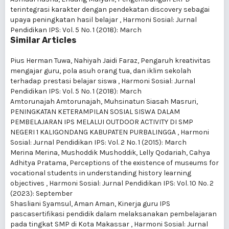
terintegrasi karakter dengan pendekatan discovery sebagai
upaya peningkatan hasil belajar
,
Harmoni Sosial: Jurnal
Pendidikan IPS: Vol. 5 No. 1 (2018): March
Similar Articles
Pius Herman Tuwa, Nahiyah Jaidi Faraz,
Pengaruh kreativitas
mengajar guru, pola asuh orang tua, dan iklim sekolah
terhadap prestasi belajar siswa
,
Harmoni Sosial: Jurnal
Pendidikan IPS: Vol. 5 No. 1 (2018): March
Amtorunajah Amtorunajah, Muhsinatun Siasah Masruri,
PENINGKATAN KETERAMPILAN SOSIAL SISWA DALAM
PEMBELAJARAN IPS MELALUI OUTDOOR ACTIVITY DI SMP
NEGERI 1 KALIGONDANG KABUPATEN PURBALINGGA
,
Harmoni
Sosial: Jurnal Pendidikan IPS: Vol. 2 No. 1 (2015): March
Merina Merina, Mushoddik Mushoddik, Lelly Qodariah, Cahya
Adhitya Pratama,
Perceptions of the existence of museums for
vocational students in understanding history learning
objectives
,
Harmoni Sosial: Jurnal Pendidikan IPS: Vol. 10 No. 2
(2023): September
Shasliani Syamsul, Aman Aman,
Kinerja guru IPS
pascasertifikasi pendidik dalam melaksanakan pembelajaran
pada tingkat SMP di Kota Makassar
,
Harmoni Sosial: Jurnal