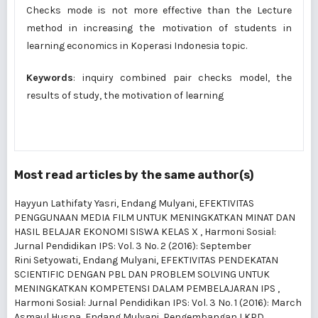
Checks mode is not more effective than the Lecture
method in increasing the motivation of students in
learning economics in Koperasi Indonesia topic.
Keywords
: inquiry combined pair checks model, the
results of study, the motivation of learning
Most read articles by the same author(s)
Hayyun Lathifaty Yasri, Endang Mulyani,
EFEKTIVITAS
PENGGUNAAN MEDIA FILM UNTUK MENINGKATKAN MINAT DAN
HASIL BELAJAR EKONOMI SISWA KELAS X
,
Harmoni Sosial:
Jurnal Pendidikan IPS: Vol. 3 No. 2 (2016): September
Rini Setyowati, Endang Mulyani,
EFEKTIVITAS PENDEKATAN
SCIENTIFIC DENGAN PBL DAN PROBLEM SOLVING UNTUK
MENINGKATKAN KOMPETENSI DALAM PEMBELAJARAN IPS
,
Harmoni Sosial: Jurnal Pendidikan IPS: Vol. 3 No. 1 (2016): March
Asmaul Husna, Endang Mulyani,
Pengembangan LKPD