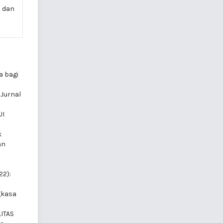
a dan
a bagi
 Jurnal
UI
k
an
22):
gkasa
ITAS