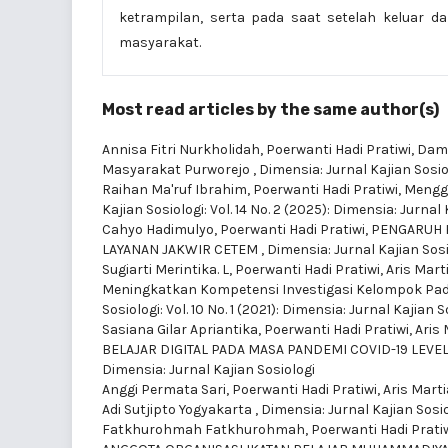
ketrampilan, serta pada saat setelah keluar da
masyarakat.
Most read articles by the same author(s)
Annisa Fitri Nurkholidah, Poerwanti Hadi Pratiwi,
Damp
Masyarakat Purworejo
,
Dimensia: Jurnal Kajian Sosiol
Raihan Ma'ruf Ibrahim, Poerwanti Hadi Pratiwi,
Mengga
Kajian Sosiologi: Vol. 14 No. 2 (2025): Dimensia: Jurnal
Cahyo Hadimulyo, Poerwanti Hadi Pratiwi,
PENGARUH 
LAYANAN JAKWIR CETEM
,
Dimensia: Jurnal Kajian Sosio
Sugiarti Merintika. L, Poerwanti Hadi Pratiwi, Aris Mar
Meningkatkan Kompetensi Investigasi Kelompok Pada 
Sosiologi: Vol. 10 No. 1 (2021): Dimensia: Jurnal Kajian S
Sasiana Gilar Apriantika, Poerwanti Hadi Pratiwi, Ari
BELAJAR DIGITAL PADA MASA PANDEMI COVID-19 LEV
Dimensia: Jurnal Kajian Sosiologi
Anggi Permata Sari, Poerwanti Hadi Pratiwi, Aris Mart
Adi Sutjipto Yogyakarta
,
Dimensia: Jurnal Kajian Sosiol
Fatkhurohmah Fatkhurohmah, Poerwanti Hadi Pratiwi