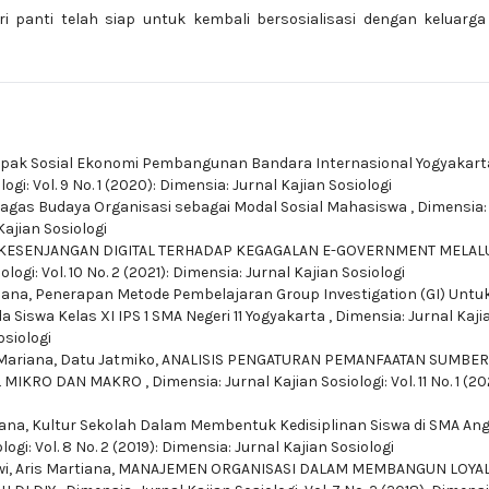
ri panti telah siap untuk kembali bersosialisasi dengan keluarg
ak Sosial Ekonomi Pembangunan Bandara Internasional Yogyakart
ogi: Vol. 9 No. 1 (2020): Dimensia: Jurnal Kajian Sosiologi
gas Budaya Organisasi sebagai Modal Sosial Mahasiswa
,
Dimensia:
 Kajian Sosiologi
KESENJANGAN DIGITAL TERHADAP KEGAGALAN E-GOVERNMENT MELAL
logi: Vol. 10 No. 2 (2021): Dimensia: Jurnal Kajian Sosiologi
tiana,
Penerapan Metode Pembelajaran Group Investigation (GI) Untu
Siswa Kelas XI IPS 1 SMA Negeri 11 Yogyakarta
,
Dimensia: Jurnal Kaji
osiologi
s Mariana, Datu Jatmiko,
ANALISIS PENGATURAN PEMANFAATAN SUMBER
EL MIKRO DAN MAKRO
,
Dimensia: Jurnal Kajian Sosiologi: Vol. 11 No. 1 (20
iana,
Kultur Sekolah Dalam Membentuk Kedisiplinan Siswa di SMA An
ogi: Vol. 8 No. 2 (2019): Dimensia: Jurnal Kajian Sosiologi
, Aris Martiana,
MANAJEMEN ORGANISASI DALAM MEMBANGUN LOYAL