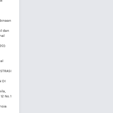
a:
mbinaan
il dan
nal
20):
nal
STRASI
 DI
ila,
12 No. 1
sia: