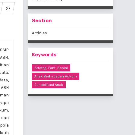
Section
Articles
PSMP
Keywords
 ABH,
itian
Strategi Panti Sosial
data.
Anak Berhadapan Hukum
ata,
Rehabilitasi Anak
g ABH
eman
erapa
ukum,
, dan
 pola
atih