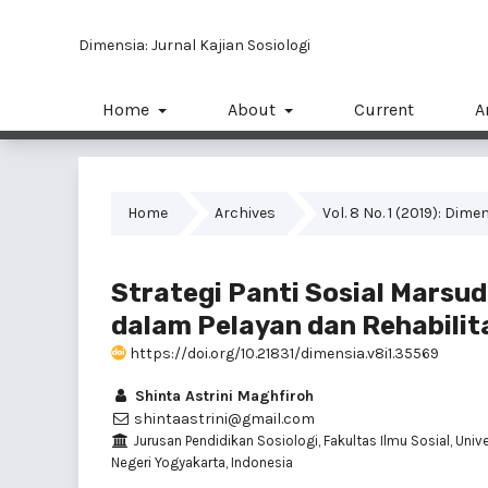
Dimensia: Jurnal Kajian Sosiologi
Home
About
Current
A
Home
Archives
Vol. 8 No. 1 (2019): Dime
Strategi Panti Sosial Marsu
dalam Pelayan dan Rehabili
https://doi.org/10.21831/dimensia.v8i1.35569
Shinta Astrini Maghfiroh
shintaastrini@gmail.com
Jurusan Pendidikan Sosiologi, Fakultas Ilmu Sosial, Univ
Negeri Yogyakarta, Indonesia