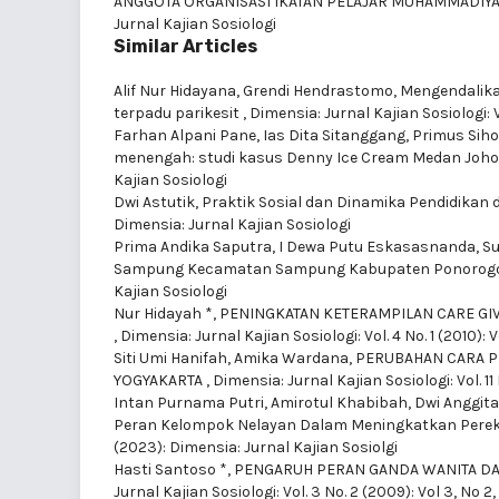
ANGGOTA ORGANISASI IKATAN PELAJAR MUHAMMADIYA
Jurnal Kajian Sosiologi
Similar Articles
Alif Nur Hidayana, Grendi Hendrastomo,
Mengendalika
terpadu parikesit
,
Dimensia: Jurnal Kajian Sosiologi: V
Farhan Alpani Pane, Ias Dita Sitanggang, Primus Sih
menengah: studi kasus Denny Ice Cream Medan Joh
Kajian Sosiologi
Dwi Astutik,
Praktik Sosial dan Dinamika Pendidikan
Dimensia: Jurnal Kajian Sosiologi
Prima Andika Saputra, I Dewa Putu Eskasasnanda, 
Sampung Kecamatan Sampung Kabupaten Ponorog
Kajian Sosiologi
Nur Hidayah *,
PENINGKATAN KETERAMPILAN CARE GI
,
Dimensia: Jurnal Kajian Sosiologi: Vol. 4 No. 1 (2010): V
Siti Umi Hanifah, Amika Wardana,
PERUBAHAN CARA P
YOGYAKARTA
,
Dimensia: Jurnal Kajian Sosiologi: Vol. 1
Intan Purnama Putri, Amirotul Khabibah, Dwi Anggita F
Peran Kelompok Nelayan Dalam Meningkatkan Pere
(2023): Dimensia: Jurnal Kajian Sosiolgi
Hasti Santoso *,
PENGARUH PERAN GANDA WANITA D
Jurnal Kajian Sosiologi: Vol. 3 No. 2 (2009): Vol 3, No