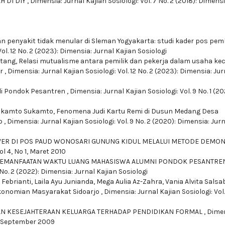
H DI DIY
,
Dimensia: Jurnal Kajian Sosiologi: Vol. 7 No. 2 (2018): Dimensi
n penyakit tidak menular di Sleman Yogyakarta: studi kader pos pe
ol. 12 No. 2 (2023): Dimensia: Jurnal Kajian Sosiologi
otang,
Relasi mutualisme antara pemilik dan pekerja dalam usaha kec
or
,
Dimensia: Jurnal Kajian Sosiologi: Vol. 12 No. 2 (2023): Dimensia: Jur
 di Pondok Pesantren
,
Dimensia: Jurnal Kajian Sosiologi: Vol. 9 No. 1 (20
Sukamto Sukamto,
Fenomena Judi Kartu Remi di Dusun Medang Desa
o
,
Dimensia: Jurnal Kajian Sosiologi: Vol. 9 No. 2 (2020): Dimensia: Jur
VER DI POS PAUD WONOSARI GUNUNG KIDUL MELALUI METODE DEMON
ol 4, No 1, Maret 2010
EMANFAATAN WAKTU LUANG MAHASISWA ALUMNI PONDOK PESANTREN
1 No. 2 (2022): Dimensia: Jurnal Kajian Sosiologi
ebrianti, Laila Ayu Junianda, Mega Aulia Az-Zahra, Vania Alvita Salsab
konomian Masyarakat Sidoarjo
,
Dimensia: Jurnal Kajian Sosiologi: Vol. 
AN KESEJAHTERAAN KELUARGA TERHADAP PENDIDIKAN FORMAL
,
Dimen
 2, September 2009