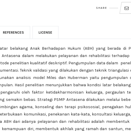
SHARE
REFERENCES
LICENSE
 latar belakang Anak Berhadapan Hukum (ABH) yang berada di 
P Antasena dalam melakukan pelayanan dan rehabilitasi terhadap
de penelitian kualitatif deskriptif. Pengumpulan data dalam penel
entasi. Teknik validasi yang dilakukan dengan teknik triangulasi 
ggunakan analisis model Miles dan Huberman yaitu pengumpulan d
impulan. Hasil penelitian menunjukkan bahwa kondisi latar belakan
engaruhi oleh faktor ketidakharmonisan keluarga, pergaulan t
ang semakin bebas. Strategi PSMP Antasena dilakukan melalui beb
bimbingan agama, konseling dan terapi psikososial, penegakan h
keterbukaan komunikasi, penekanan kata-kata, konsultasi keluarga
da ABH dari adanya pelayanan dan rehabilitasi adalah membentuk
 kemampuan diri, membentuk akhlak yang ramah dan santun, mel