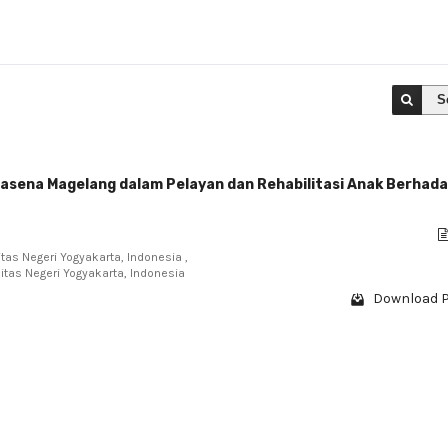
S
tasena Magelang dalam Pelayan dan Rehabilitasi Anak Berhad
itas Negeri Yogyakarta, Indonesia ,
sitas Negeri Yogyakarta, Indonesia
Download P
1 - 1 