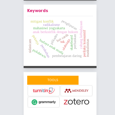
Keywords
penglipuran
mitigasi konflik
cabang kebudayaan
radikalisme
mahasiswi yogyakarta
perilaku konsumtif
anak berkonflik dengan hukum
fun cards
pilkades
perbankan
pekerja
skateboard
olahraga
budaya anak muda
maskulinitas
sidasicam
ssk.
perubahan
pokdarwis
pembelajaran daring
TOOLS