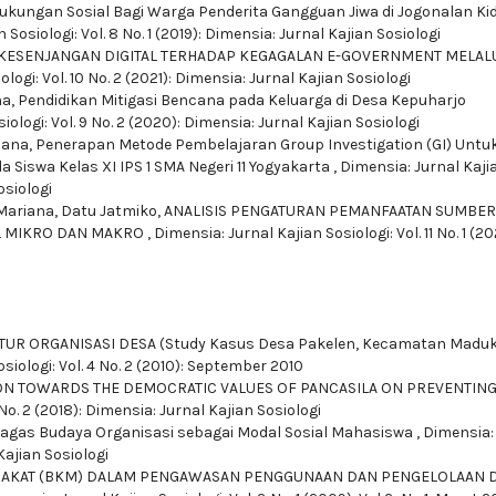
ukungan Sosial Bagi Warga Penderita Gangguan Jiwa di Jogonalan Kid
 Sosiologi: Vol. 8 No. 1 (2019): Dimensia: Jurnal Kajian Sosiologi
KESENJANGAN DIGITAL TERHADAP KEGAGALAN E-GOVERNMENT MELAL
logi: Vol. 10 No. 2 (2021): Dimensia: Jurnal Kajian Sosiologi
na,
Pendidikan Mitigasi Bencana pada Keluarga di Desa Kepuharjo
iologi: Vol. 9 No. 2 (2020): Dimensia: Jurnal Kajian Sosiologi
tiana,
Penerapan Metode Pembelajaran Group Investigation (GI) Untu
Siswa Kelas XI IPS 1 SMA Negeri 11 Yogyakarta
,
Dimensia: Jurnal Kaji
osiologi
s Mariana, Datu Jatmiko,
ANALISIS PENGATURAN PEMANFAATAN SUMBER
EL MIKRO DAN MAKRO
,
Dimensia: Jurnal Kajian Sosiologi: Vol. 11 No. 1 (20
UR ORGANISASI DESA (Study Kasus Desa Pakelen, Kecamatan Maduk
siologi: Vol. 4 No. 2 (2010): September 2010
ON TOWARDS THE DEMOCRATIC VALUES OF PANCASILA ON PREVENTIN
 No. 2 (2018): Dimensia: Jurnal Kajian Sosiologi
gas Budaya Organisasi sebagai Modal Sosial Mahasiswa
,
Dimensia:
 Kajian Sosiologi
RAKAT (BKM) DALAM PENGAWASAN PENGGUNAAN DAN PENGELOLAAN 