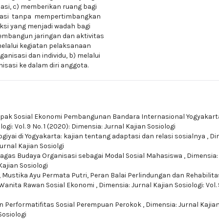
asi, c) memberikan ruang bagi
sasi tanpa mempertimbangkan
ksi yang menjadi wadah bagi
embangun jaringan dan aktivitas
melalui kegiatan pelaksanaan
nisasi dan individu, b) melalui
sasi ke dalam diri anggota.
ak Sosial Ekonomi Pembangunan Bandara Internasional Yogyakart
ogi: Vol. 9 No. 1 (2020): Dimensia: Jurnal Kajian Sosiologi
iyai di Yogyakarta: kajian tentang adaptasi dan relasi sosialnya
,
Di
Jurnal Kajian Sosiolgi
gas Budaya Organisasi sebagai Modal Sosial Mahasiswa
,
Dimensia:
 Kajian Sosiologi
a, Mustika Ayu Permata Putri,
Peran Balai Perlindungan dan Rehabilita
 Wanita Rawan Sosial Ekonomi
,
Dimensia: Jurnal Kajian Sosiologi: Vol. 
dan Performatifitas Sosial Perempuan Perokok
,
Dimensia: Jurnal Kajia
Sosiologi