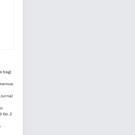
a bagi
mensia:
 Jurnal
si
9 No. 2
n