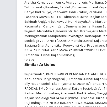
Arsitha Kumalasari, Amika Wardana, Aris Martiana,
D
Tirtonirmolo, Kasihan, Bantul
,
Dimensia: Jurnal Kajian
Cahyo Hadimulyo, Poerwanti Hadi Pratiwi,
PENGARUH 
LAYANAN JAKWIR CETEM
,
Dimensia: Jurnal Kajian Sosio
Sakinah Anggun Estikawati, Nur Hidayah, Aris Martia
Kecamatan Cangkringan
,
Dimensia: Jurnal Kajian Sos
Sugiarti Merintika. L, Poerwanti Hadi Pratiwi, Aris Mar
Meningkatkan Kompetensi Investigasi Kelompok Pada 
Sosiologi: Vol. 10 No. 1 (2021): Dimensia: Jurnal Kajian S
Sasiana Gilar Apriantika, Poerwanti Hadi Pratiwi, Ari
BELAJAR DIGITAL PADA MASA PANDEMI COVID-19 LEV
Dimensia: Jurnal Kajian Sosiologi
1
2
>
>>
Similar Articles
Supartinah *,
PARTISIPASI PEREMPUAN DALAM STRUKT
Kabupaten Banjarnegara)
,
Dimensia: Jurnal Kajian So
Elly Hasan Sadeli, Eko Priyanto,
STUDENTS' PERCEPTI
RADICALISM
,
Dimensia: Jurnal Kajian Sosiologi: Vol. 7
Raihan Ma'ruf Ibrahim, Poerwanti Hadi Pratiwi,
Mengga
Kajian Sosiologi: Vol. 14 No. 2 (2025): Dimensia: Jurnal
Puji Rahayu *,
KINERJA BADAN KESWADAYAAN MASYA