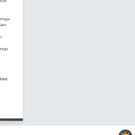
2009
enuju
jian
I
ntar
ANAK