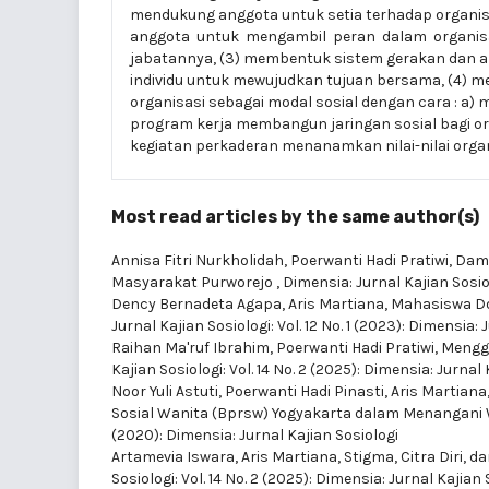
mendukung anggota untuk setia terhadap organis
anggota untuk mengambil peran dalam organi
jabatannya, (3) membentuk sistem gerakan dan a
individu untuk mewujudkan tujuan bersama, (4) m
organisasi sebagai modal sosial dengan cara : a) 
program kerja membangun jaringan sosial bagi orga
kegiatan perkaderan menanamkan nilai-nilai organi
Most read articles by the same author(s)
Annisa Fitri Nurkholidah, Poerwanti Hadi Pratiwi,
Damp
Masyarakat Purworejo
,
Dimensia: Jurnal Kajian Sosiol
Dency Bernadeta Agapa, Aris Martiana,
Mahasiswa Dog
Jurnal Kajian Sosiologi: Vol. 12 No. 1 (2023): Dimensia: 
Raihan Ma'ruf Ibrahim, Poerwanti Hadi Pratiwi,
Mengga
Kajian Sosiologi: Vol. 14 No. 2 (2025): Dimensia: Jurnal
Noor Yuli Astuti, Poerwanti Hadi Pinasti, Aris Martian
Sosial Wanita (Bprsw) Yogyakarta dalam Menangani
(2020): Dimensia: Jurnal Kajian Sosiologi
Artamevia Iswara, Aris Martiana,
Stigma, Citra Diri, 
Sosiologi: Vol. 14 No. 2 (2025): Dimensia: Jurnal Kajian 