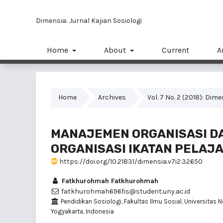
Dimensia: Jurnal Kajian Sosiologi
Home
About
Current
A
Home
Archives
Vol. 7 No. 2 (2018): Dim
MANAJEMEN ORGANISASI D
ORGANISASI IKATAN PELAJ
https://doi.org/10.21831/dimensia.v7i2.32650
Fatkhurohmah Fatkhurohmah
fatkhurohmah696fis@student.uny.ac.id
Pendidikan Sosiologi, Fakultas Ilmu Sosial, Universitas N
Yogyakarta, Indonesia