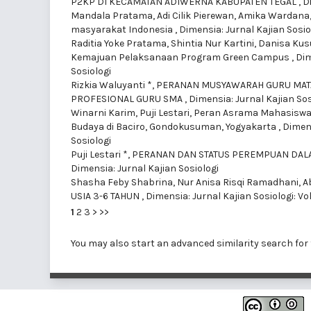
P2KP DI KECAMATAN ADIWERNA KABUPATEN TEGAL
,
D
Mandala Pratama, Adi Cilik Pierewan, Amika Wardana
masyarakat Indonesia
,
Dimensia: Jurnal Kajian Sosiol
Raditia Yoke Pratama, Shintia Nur Kartini, Danisa Ku
Kemajuan Pelaksanaan Program Green Campus
,
Dim
Sosiologi
Rizkia Waluyanti *,
PERANAN MUSYAWARAH GURU MATA
PROFESIONAL GURU SMA
,
Dimensia: Jurnal Kajian Sosio
Winarni Karim, Puji Lestari,
Peran Asrama Mahasiswa 
Budaya di Baciro, Gondokusuman, Yogyakarta
,
Dimens
Sosiologi
Puji Lestari *,
PERANAN DAN STATUS PEREMPUAN DALA
Dimensia: Jurnal Kajian Sosiologi
Shasha Feby Shabrina, Nur Anisa Risqi Ramadhani, Ab
USIA 3-6 TAHUN
,
Dimensia: Jurnal Kajian Sosiologi: Vol
1
2
3
>
>>
You may also
start an advanced similarity search
for 