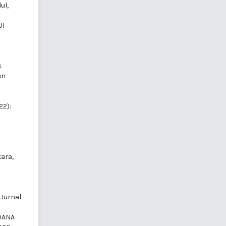
ul,
UI
k
an
22):
ara,
G
 Jurnal
DANA