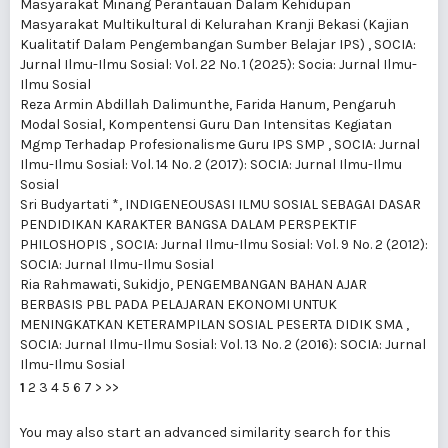
Masyarakat Minang Perantauan Dalam Kehidupan
Masyarakat Multikultural di Kelurahan Kranji Bekasi (Kajian
Kualitatif Dalam Pengembangan Sumber Belajar IPS)
,
SOCIA:
Jurnal Ilmu-Ilmu Sosial: Vol. 22 No. 1 (2025): Socia: Jurnal Ilmu-
Ilmu Sosial
Reza Armin Abdillah Dalimunthe, Farida Hanum,
Pengaruh
Modal Sosial, Kompentensi Guru Dan Intensitas Kegiatan
Mgmp Terhadap Profesionalisme Guru IPS SMP
,
SOCIA: Jurnal
Ilmu-Ilmu Sosial: Vol. 14 No. 2 (2017): SOCIA: Jurnal Ilmu-Ilmu
Sosial
Sri Budyartati *,
INDIGENEOUSASI ILMU SOSIAL SEBAGAI DASAR
PENDIDIKAN KARAKTER BANGSA DALAM PERSPEKTIF
PHILOSHOPIS
,
SOCIA: Jurnal Ilmu-Ilmu Sosial: Vol. 9 No. 2 (2012):
SOCIA: Jurnal Ilmu-Ilmu Sosial
Ria Rahmawati, Sukidjo,
PENGEMBANGAN BAHAN AJAR
BERBASIS PBL PADA PELAJARAN EKONOMI UNTUK
MENINGKATKAN KETERAMPILAN SOSIAL PESERTA DIDIK SMA
,
SOCIA: Jurnal Ilmu-Ilmu Sosial: Vol. 13 No. 2 (2016): SOCIA: Jurnal
Ilmu-Ilmu Sosial
1
2
3
4
5
6
7
>
>>
You may also
start an advanced similarity search
for this