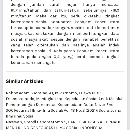
dengan jumlah curah hujan hanya mencapai
61,71mm/tahun dari tahun-tahun sebelumnya 716,9
mm/tahun. Maka dari itu, perlu diketahui tingkat
kerentanan sosial Kabupaten Penajam Paser Utara
terhadap bencana kekeringan. Analisis data kerentanan
masyarakat dilakukan dengan memperhitungkan data
sosial masyarakat sesuai dengan variabel penelitian
yang telah ditentukan dan hasilnya adalah indek
kerentanan sosial di Kabupaten Penajam Paser Utara
berada pada angka 0,41 yang berati berada tingkat
kerentanan menengah.
Similar Articles
Robby Adam Sudrajad, Agus Purnomo, I Dewa Putu
Eskasasnanda,
Meningkatkan Kepedulian Sosial Anak Melalui
Pendampingan Komunitas Kepemudaan Dulur Never End
,
SOCIA: Jurnal Ilmu-Ilmu Sosial: Vol. 18 No. 2 (2021): Socia: Jurnal
Ilmi-ilmu Sosial
Nasiwan, Grendi Hendrastomo *,
DARI DISKURSUS ALTERNATIF
MENUJU INDIGENEOUSAS I ILMU SOSIAL INDONESIA: