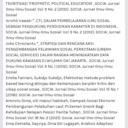
TEORITISASI 'PROPHETIC POLITICAL EDUCATION'
,
SOCIA: Jurnal
Ilmu-Ilmu Sosial: Vol. 9 No. 2 (2012): SOCIA: Jurnal Ilmu-Ilmu
Sosial
Isrohli Irawati *,
CTL DALAM PEMBELAJARAN ILMU SOSIAL
SEBAGAI PENDUKUNG PENDIDIKAN KARAKTER DI INDONESIA
,
SOCIA: Jurnal Ilmu-Ilmu Sosial: Vol. 9 No. 2 (2012): SOCIA: Jurnal
Ilmu-Ilmu Sosial
Joko Christanto *,
STRATEGI DAN RENCANA AKSI
PENGEMBANGAN PELAYANAN SOSIAL PERKOTAAN (URBAN
SOCIAL SERVICES) DALAM RANGKA MENINGKATKAN DAYA
DUKUNG KAWASAN DI WILAYAH DKI JAKARTA.
,
SOCIA: Jurnal
Ilmu-Ilmu Sosial: Vol. 9 No. 1 (2012): SOCIA: Jurnal Ilmu-Ilmu
Sosial
Emilia Fatriani, Sukidjo Sukidjo,
Efektivitas metode problem
based learning ditinjau dari kemampuan berpikir kritis dan
sikap sosial siswa
,
SOCIA: Jurnal Ilmu-Ilmu Sosial: Vol. 15 No. 1
(2018): SOCIA: Jurnal Ilmu-Ilmu Sosial
Amirotu Dinia, siti maizul habibah,
Dampak Sosial Ekonomi
Pembangunan Pelabuhan Laut Pt.Semen Gresik Bagi
Kehidupan Nelayan Pesisir Pantai Tuban
,
SOCIA: Jurnal Ilmu-
Ilmu Sosial: Vol. 18 No. 2 (2021): Socia: Jurnal Ilmi-ilmu Sosial
Ema Demalia, Sapriya, Dina Siti Logayah,
Analisis Adaptasi