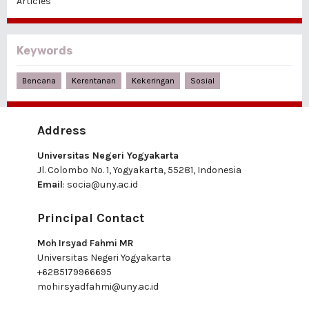
Articles
Keywords
Bencana
Kerentanan
Kekeringan
Sosial
Address
Universitas Negeri Yogyakarta
Jl. Colombo No. 1, Yogyakarta, 55281, Indonesia
Email
:
socia@uny.ac.id
Principal Contact
Moh Irsyad Fahmi MR
Universitas Negeri Yogyakarta
+6285179966695
mohirsyadfahmi@uny.ac.id