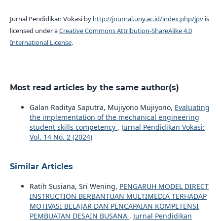
Jurnal Pendidikan Vokasi by
http://journal.uny.ac.id/index.php/jpv
is
licensed under a
Creative Commons Attribution-ShareAlike 4.0
International License
.
Most read articles by the same author(s)
Galan Raditya Saputra, Mujiyono Mujiyono,
Evaluating
the implementation of the mechanical engineering
student skills competency
,
Jurnal Pendidikan Vokasi:
Vol. 14 No. 2 (2024)
Similar Articles
Ratih Susiana, Sri Wening,
PENGARUH MODEL DIRECT
INSTRUCTION BERBANTUAN MULTIMEDIA TERHADAP
MOTIVASI BELAJAR DAN PENCAPAIAN KOMPETENSI
PEMBUATAN DESAIN BUSANA
,
Jurnal Pendidikan