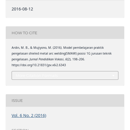
2016-08-12
HOW TO CITE
Ardin, M. B., & Mujiyono, M. (2016). Model pembelajaran praktik
pengelasan shieled metal arc welding(SMAW) posisi 1G jurusan teknik
pengelasan.
Jurnal Pendidikan Vokasi
,
6
(2), 198–206.
https://doi.org/10.21831/jpv.v6i2.6343
More Citation Formats
ISSUE
Vol. 6 No. 2 (2016)