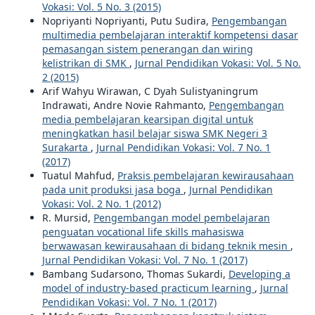
Vokasi: Vol. 5 No. 3 (2015)
Nopriyanti Nopriyanti, Putu Sudira,
Pengembangan
multimedia pembelajaran interaktif kompetensi dasar
pemasangan sistem penerangan dan wiring
kelistrikan di SMK
,
Jurnal Pendidikan Vokasi: Vol. 5 No.
2 (2015)
Arif Wahyu Wirawan, C Dyah Sulistyaningrum
Indrawati, Andre Novie Rahmanto,
Pengembangan
media pembelajaran kearsipan digital untuk
meningkatkan hasil belajar siswa SMK Negeri 3
Surakarta
,
Jurnal Pendidikan Vokasi: Vol. 7 No. 1
(2017)
Tuatul Mahfud,
Praksis pembelajaran kewirausahaan
pada unit produksi jasa boga
,
Jurnal Pendidikan
Vokasi: Vol. 2 No. 1 (2012)
R. Mursid,
Pengembangan model pembelajaran
penguatan vocational life skills mahasiswa
berwawasan kewirausahaan di bidang teknik mesin
,
Jurnal Pendidikan Vokasi: Vol. 7 No. 1 (2017)
Bambang Sudarsono, Thomas Sukardi,
Developing a
model of industry-based practicum learning
,
Jurnal
Pendidikan Vokasi: Vol. 7 No. 1 (2017)