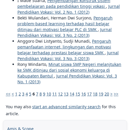
I Made Suarta,
Pengembangan konstruk sistem
pembelajaran pada pendidikan tinggi vokasi
,
Jurnal
Pendidikan Vokasi: Vol. 2 No. 1 (2012)
Bekti Wulandari, Herman Dwi Surjono,
Pengaruh
problem-based learning terhadap hasil belajar
ditinjau dari motivasi belajar PLC di SMK
,
Jurnal
Pendidikan Vokasi: Vol. 3 No. 2 (2013)
Anggoro Dwi Listyanto, Sudji Munadi,
Pengaruh
pemanfaatan internet, lingkungan dan motivasi
belajar terhadap prestasi belajar siswa SMK
,
Jurnal
Pendidikan Vokasi: Vol. 3 No. 3 (2013)
Rony Windarto,
Minat siswa SMP Negeri melanjtukan
ke SMK ditinjau dari sosial ekonomi keluarga di
Kabupaten Bantul
,
Jurnal Pendidikan Vokasi: Vol. 3
No. 1 (2013)
<<
<
1
2
3
4
5
6
7
8
9
10
11
12
13
14
15
16
17
18
19
20
>
>>
You may also
start an advanced similarity search
for this
article.
Amis & Scope