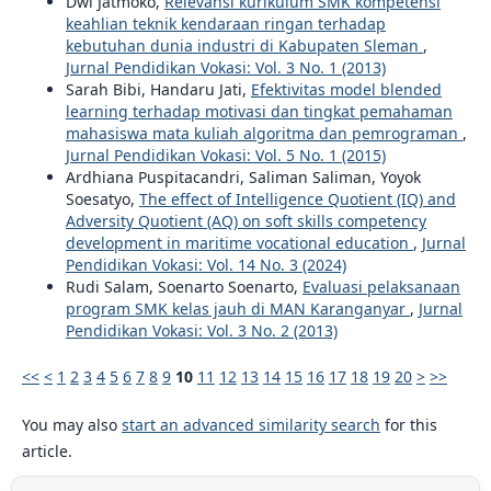
Dwi Jatmoko,
Relevansi kurikulum SMK kompetensi
keahlian teknik kendaraan ringan terhadap
kebutuhan dunia industri di Kabupaten Sleman
,
Jurnal Pendidikan Vokasi: Vol. 3 No. 1 (2013)
Sarah Bibi, Handaru Jati,
Efektivitas model blended
learning terhadap motivasi dan tingkat pemahaman
mahasiswa mata kuliah algoritma dan pemrograman
,
Jurnal Pendidikan Vokasi: Vol. 5 No. 1 (2015)
Ardhiana Puspitacandri, Saliman Saliman, Yoyok
Soesatyo,
The effect of Intelligence Quotient (IQ) and
Adversity Quotient (AQ) on soft skills competency
development in maritime vocational education
,
Jurnal
Pendidikan Vokasi: Vol. 14 No. 3 (2024)
Rudi Salam, Soenarto Soenarto,
Evaluasi pelaksanaan
program SMK kelas jauh di MAN Karanganyar
,
Jurnal
Pendidikan Vokasi: Vol. 3 No. 2 (2013)
<<
<
1
2
3
4
5
6
7
8
9
10
11
12
13
14
15
16
17
18
19
20
>
>>
You may also
start an advanced similarity search
for this
article.