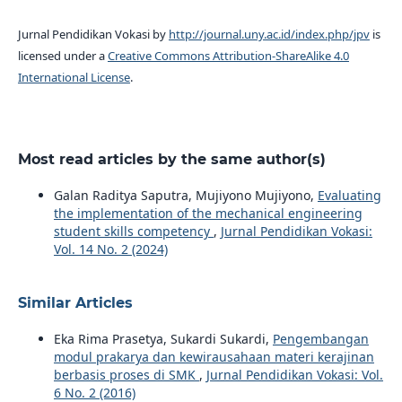
Jurnal Pendidikan Vokasi by
http://journal.uny.ac.id/index.php/jpv
is
licensed under a
Creative Commons Attribution-ShareAlike 4.0
International License
.
Most read articles by the same author(s)
Galan Raditya Saputra, Mujiyono Mujiyono,
Evaluating
the implementation of the mechanical engineering
student skills competency
,
Jurnal Pendidikan Vokasi:
Vol. 14 No. 2 (2024)
Similar Articles
Eka Rima Prasetya, Sukardi Sukardi,
Pengembangan
modul prakarya dan kewirausahaan materi kerajinan
berbasis proses di SMK
,
Jurnal Pendidikan Vokasi: Vol.
6 No. 2 (2016)