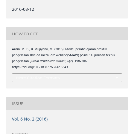
2016-08-12
HOW TO CITE
Ardin, M. B., & Mujiyono, M. (2016). Model pembelajaran praktik
pengelasan shieled metal arc welding(SMAW) posisi 1G jurusan teknik
pengelasan.
Jurnal Pendidikan Vokasi
,
6
(2), 198–206.
https://doi.org/10.21831/jpv.v6i2.6343
More Citation Formats
ISSUE
Vol. 6 No. 2 (2016)