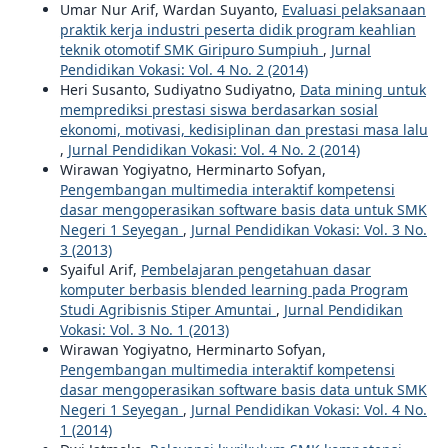
Umar Nur Arif, Wardan Suyanto,
Evaluasi pelaksanaan
praktik kerja industri peserta didik program keahlian
teknik otomotif SMK Giripuro Sumpiuh
,
Jurnal
Pendidikan Vokasi: Vol. 4 No. 2 (2014)
Heri Susanto, Sudiyatno Sudiyatno,
Data mining untuk
memprediksi prestasi siswa berdasarkan sosial
ekonomi, motivasi, kedisiplinan dan prestasi masa lalu
,
Jurnal Pendidikan Vokasi: Vol. 4 No. 2 (2014)
Wirawan Yogiyatno, Herminarto Sofyan,
Pengembangan multimedia interaktif kompetensi
dasar mengoperasikan software basis data untuk SMK
Negeri 1 Seyegan
,
Jurnal Pendidikan Vokasi: Vol. 3 No.
3 (2013)
Syaiful Arif,
Pembelajaran pengetahuan dasar
komputer berbasis blended learning pada Program
Studi Agribisnis Stiper Amuntai
,
Jurnal Pendidikan
Vokasi: Vol. 3 No. 1 (2013)
Wirawan Yogiyatno, Herminarto Sofyan,
Pengembangan multimedia interaktif kompetensi
dasar mengoperasikan software basis data untuk SMK
Negeri 1 Seyegan
,
Jurnal Pendidikan Vokasi: Vol. 4 No.
1 (2014)