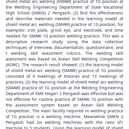
shield metal arc welding (SMAW) practice of 1G position at
the Welding Engineering Department of State Vocational
High School (SMKN) 2 Pengasih; (2) find the effectiveness
and describe materials needed in the learning model of
shield metal arc welding (SMAW) practice of 1G position, for
examples: iron plate, grind eye, and electrode, and time
needed for SMAW 1G position welding practice. This was a
descriptive research study using the data collection
techniques of interview, documentation, questionnaire, and
t welding skill asessment rubrics. The welding skill
asessment was based on Asean Skill Welding Competition
(ASWC). The research result showed: (1) the learning model
of shield metal arc welding (SMAW) practice of 1G position
consisted of 4 meetings of theories and 13 meetings of
practices; (2) the learning model of shield metal arc welding
(SMAW) practice of 1G position at the Welding Engineering
Department of SMK Negeri 2 Pengasih was effective but was
not effective for routine practice of SMAW 1G position with
the assessment system based on Asean Skill Welding
Competition. The main facility required in welding practice
of 1G position is a welding mechine. Meanwhile SMKN 2
Pengasih had six welding mechines with the ratio of1
mechine to 5 students. Using the learning model of shield