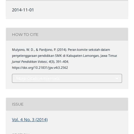
2014-11-01
HOW TO CITE
Mulyono, W. D., & Pardjono, P. (2014). Peran komite sekolah dalam
penyelenggaraan pendidikan SMK di Kabupaten Lamongan, Jawa Timur.
Jurnal Pendidikan Vokasi
,
4
(3), 391–404.
https://doi.org/10.21831/jpv.v4i3.2562
More Citation Formats
ISSUE
Vol. 4 No. 3 (2014)