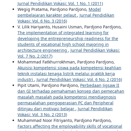
Jurnal Pendidikan Vokasi: Vol. 1 No. 1 (2011)
Wegig Pratama, Pardjono Pardjono,
Model
pembelajaran karakter pelaut
,
Jurnal Pendidikan
Vokasi: Vol. 6 No. 3 (2016)
V. Lilik Hariyanto, Husaini Usman, Pardjono Pardjono,
The implementation of integrated learning for
developing the entrepreneurship readiness for the
students of vocational high school majoring in
architecture engineering
,
Jurnal Pendidikan Vokasi:
Vol. 7 No. 2 (2017)
Mohammad Fatkhurrokhman, Pardjono Pardjono,
Akuisisi kompetensi siswa pada kompetensi keahlian
teknik instalasi tenaga listrik melalui praktik kerja
industri
,
Jurnal Pendidikan Vokasi: Vol. 6 No. 2 (2016)
Pipit Utami, Pardjono Pardjono,
Perbedaan Jigsaw II
dan GI terhadap pemahaman konsep dan pemecahan
masalah masalah pada kompetensi mendiagnosis
permasalahan pengoperasian PC dan Peripheral
ditinjau dari motivasi belajar
,
Jurnal Pendidikan
Vokasi: Vol. 3 No. 2 (2013)
Muhammad Noor Fitriyanto, Pardjono Pardjono,
Factors affecting the employability skills of vocational