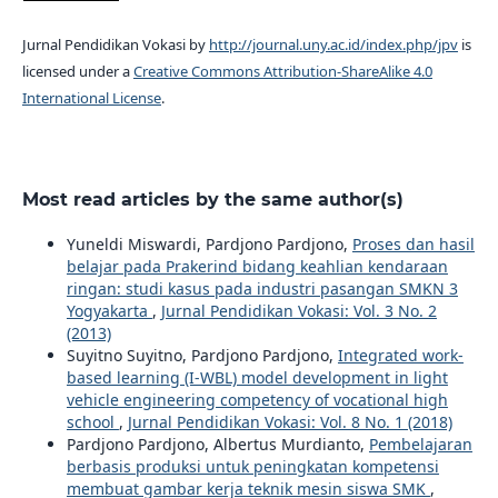
Jurnal Pendidikan Vokasi by
http://journal.uny.ac.id/index.php/jpv
is
licensed under a
Creative Commons Attribution-ShareAlike 4.0
International License
.
Most read articles by the same author(s)
Yuneldi Miswardi, Pardjono Pardjono,
Proses dan hasil
belajar pada Prakerind bidang keahlian kendaraan
ringan: studi kasus pada industri pasangan SMKN 3
Yogyakarta
,
Jurnal Pendidikan Vokasi: Vol. 3 No. 2
(2013)
Suyitno Suyitno, Pardjono Pardjono,
Integrated work-
based learning (I-WBL) model development in light
vehicle engineering competency of vocational high
school
,
Jurnal Pendidikan Vokasi: Vol. 8 No. 1 (2018)
Pardjono Pardjono, Albertus Murdianto,
Pembelajaran
berbasis produksi untuk peningkatan kompetensi
membuat gambar kerja teknik mesin siswa SMK
,