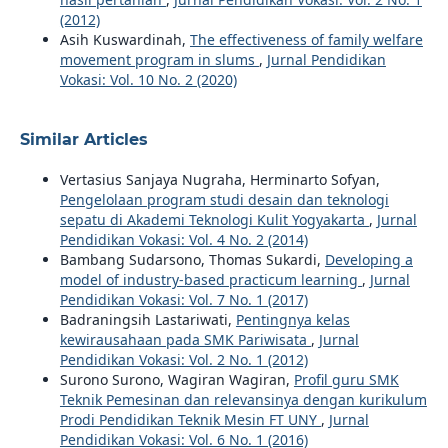
(2012)
Asih Kuswardinah,
The effectiveness of family welfare
movement program in slums
,
Jurnal Pendidikan
Vokasi: Vol. 10 No. 2 (2020)
Similar Articles
Vertasius Sanjaya Nugraha, Herminarto Sofyan,
Pengelolaan program studi desain dan teknologi
sepatu di Akademi Teknologi Kulit Yogyakarta
,
Jurnal
Pendidikan Vokasi: Vol. 4 No. 2 (2014)
Bambang Sudarsono, Thomas Sukardi,
Developing a
model of industry-based practicum learning
,
Jurnal
Pendidikan Vokasi: Vol. 7 No. 1 (2017)
Badraningsih Lastariwati,
Pentingnya kelas
kewirausahaan pada SMK Pariwisata
,
Jurnal
Pendidikan Vokasi: Vol. 2 No. 1 (2012)
Surono Surono, Wagiran Wagiran,
Profil guru SMK
Teknik Pemesinan dan relevansinya dengan kurikulum
Prodi Pendidikan Teknik Mesin FT UNY
,
Jurnal
Pendidikan Vokasi: Vol. 6 No. 1 (2016)