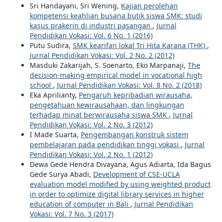
Sri Handayani, Sri Wening,
Kajian perolehan
kompetensi keahlian busana butik siswa SMK: studi
kasus prakerin di industri pasangan
,
Jurnal
Pendidikan Vokasi: Vol. 6 No. 1 (2016)
Putu Sudira,
SMK kearifan lokal Tri Hita Karana (THK)
,
Jurnal Pendidikan Vokasi: Vol. 2 No. 2 (2012)
Masduki Zakarijah, S. Soenarto, Eko Marpanaji,
The
decision-making empirical model in vocational high
school
,
Jurnal Pendidikan Vokasi: Vol. 8 No. 2 (2018)
Eka Aprilianty,
Pengaruh kepribadian wirausaha,
pengetahuan kewirausahaan, dan lingkungan
terhadap minat berwirausaha siswa SMK
,
Jurnal
Pendidikan Vokasi: Vol. 2 No. 3 (2012)
I Made Suarta,
Pengembangan konstruk sistem
pembelajaran pada pendidikan tinggi vokasi
,
Jurnal
Pendidikan Vokasi: Vol. 2 No. 1 (2012)
Dewa Gede Hendra Divayana, Agus Adiarta, Ida Bagus
Gede Surya Abadi,
Development of CSE-UCLA
evaluation model modified by using weighted product
in order to optimize digital library services in higher
education of computer in Bali
,
Jurnal Pendidikan
Vokasi: Vol. 7 No. 3 (2017)