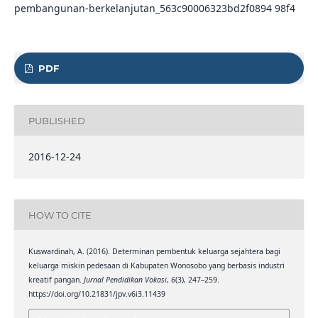
pembangunan-berkelanjutan_563c90006323bd2f0894 98f4
PDF
PUBLISHED
2016-12-24
HOW TO CITE
Kuswardinah, A. (2016). Determinan pembentuk keluarga sejahtera bagi
keluarga miskin pedesaan di Kabupaten Wonosobo yang berbasis industri
kreatif pangan.
Jurnal Pendidikan Vokasi
,
6
(3), 247–259.
https://doi.org/10.21831/jpv.v6i3.11439