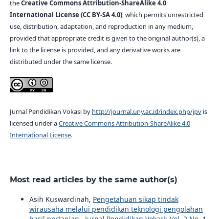
the
Creative Commons Attribution-ShareAlike 4.0
International License (CC BY-SA 4.0)
, which permits unrestricted
use, distribution, adaptation, and reproduction in any medium,
provided that appropriate credit is given to the original author(s), a
link to the license is provided, and any derivative works are
distributed under the same license.
Jurnal Pendidikan Vokasi by
http://journal.uny.ac.id/index.php/jpv
is
licensed under a
Creative Commons Attribution-ShareAlike 4.0
International License
.
Most read articles by the same author(s)
Asih Kuswardinah,
Pengetahuan sikap tindak
wirausaha melalui pendidikan teknologi pengolahan
hasil pertanian
,
Jurnal Pendidikan Vokasi: Vol. 2 No. 1