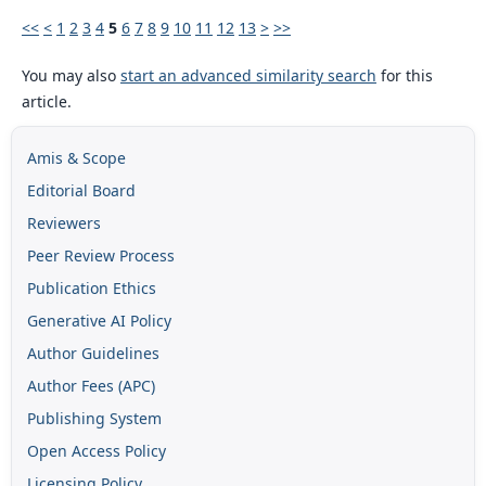
<<
<
1
2
3
4
5
6
7
8
9
10
11
12
13
>
>>
You may also
start an advanced similarity search
for this
article.
Amis & Scope
Editorial Board
Reviewers
Peer Review Process
Publication Ethics
Generative AI Policy
Author Guidelines
Author Fees (APC)
Publishing System
Open Access Policy
Licensing Policy