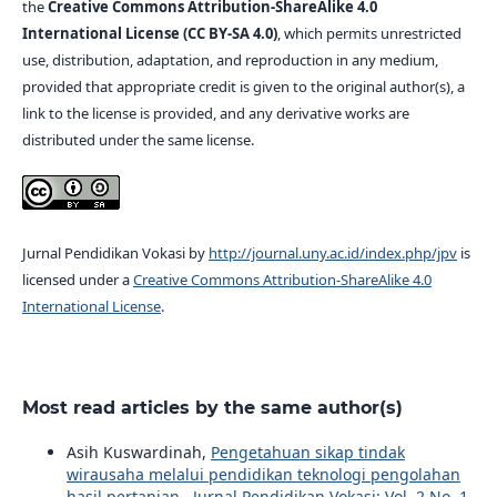
the
Creative Commons Attribution-ShareAlike 4.0
International License (CC BY-SA 4.0)
, which permits unrestricted
use, distribution, adaptation, and reproduction in any medium,
provided that appropriate credit is given to the original author(s), a
link to the license is provided, and any derivative works are
distributed under the same license.
Jurnal Pendidikan Vokasi by
http://journal.uny.ac.id/index.php/jpv
is
licensed under a
Creative Commons Attribution-ShareAlike 4.0
International License
.
Most read articles by the same author(s)
Asih Kuswardinah,
Pengetahuan sikap tindak
wirausaha melalui pendidikan teknologi pengolahan
hasil pertanian
,
Jurnal Pendidikan Vokasi: Vol. 2 No. 1