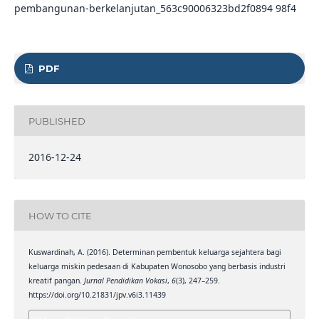
pembangunan-berkelanjutan_563c90006323bd2f0894 98f4
PDF
PUBLISHED
2016-12-24
HOW TO CITE
Kuswardinah, A. (2016). Determinan pembentuk keluarga sejahtera bagi
keluarga miskin pedesaan di Kabupaten Wonosobo yang berbasis industri
kreatif pangan.
Jurnal Pendidikan Vokasi
,
6
(3), 247–259.
https://doi.org/10.21831/jpv.v6i3.11439