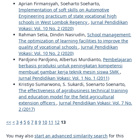
Aprian Firmansyah, Soeharto Soeharto,
Implementation of soft skills on Automotive
Engineering practicum of state vocational high
schools in West Lombok Regency
,
Jurnal Pendidikan
Vokasi: Vol. 10 No. 2 (2020)
Rahman Setia, Dindin Nasrudin,
School management:
The optimization of learning facilities to improve the
quality of vocational schools
,
Jurnal Pendidikan
Vokasi: Vol. 10 No. 2 (2020)
Pardjono Pardjono, Albertus Murdianto,
Pembelajaran
berbasis produksi untuk peningkatan kompetensi
membuat gambar kerja teknik mesin siswa SMK
,
Jurnal Pendidikan Vokasi: Vol. 1 No. 1 (2011)
Kristiyo Sumarwono, S. Sukardi, Soenarto Soenarto,
The effectiveness of agrobusiness technical training
and education model for the field agricultural
extension officers
,
Jurnal Pendidikan Vokasi: Vol. 7 No.
2 (2017)
<<
<
3
4
5
6
7
8
9
10
11
12
13
You may also
start an advanced similarity search
for this