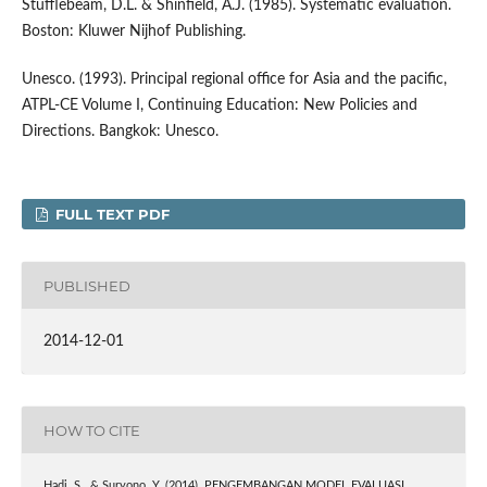
Stufflebeam, D.L. & Shinfield, A.J. (1985). Systematic evaluation.
Boston: Kluwer Nijhof Publishing.
Unesco. (1993). Principal regional office for Asia and the pacific,
ATPL-CE Volume I, Continuing Education: New Policies and
Directions. Bangkok: Unesco.
FULL TEXT PDF
PUBLISHED
2014-12-01
HOW TO CITE
Hadi, S., & Suryono, Y. (2014). PENGEMBANGAN MODEL EVALUASI