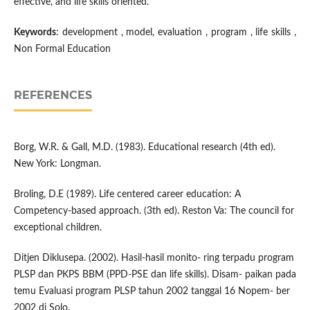
effective, and life skills oriented.
Keywords
: development , model, evaluation , program , life skills ,
Non Formal Education
REFERENCES
Borg, W.R. & Gall, M.D. (1983). Educational research (4th ed).
New York: Longman.
Broling, D.E (1989). Life centered career education: A
Competency-based approach. (3th ed). Reston Va: The council for
exceptional children.
Ditjen Diklusepa. (2002). Hasil-hasil monito- ring terpadu program
PLSP dan PKPS BBM (PPD-PSE dan life skills). Disam- paikan pada
temu Evaluasi program PLSP tahun 2002 tanggal 16 Nopem- ber
2002 di Solo.