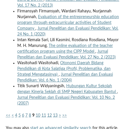
Vol. 17 No. 2 (2013)
Firmansyah Firmansyah, Wardani Rahayu, Nurjannah
Nurjannah,
Evaluation of the entrepreneurship education
program through extracurricular activities of Student
Company
,
Jurnal Penelitian dan Evaluasi Pendidikan: Vol.
24 No. 1 (2020)
Intan Kemala Sari, Lili Kasmini, Rosdiana Rosdiana, Mayor
M. H. Manurung,
The online evaluation of the teacher
certification program using the CIPP Model
,
Jurnal
Penelitian dan Evaluasi Pendidikan: Vol. 27 No. 2 (2023)
Wasitohadi Wasitohadi,
Otonomi Daerah Bidang
Pendidikan di Kota Salatiga (Profil, Problematika, dan
Strategi Mengatasinya)
,
Jurnal Penelitian dan Evaluasi
Pendidikan: Vol. 6 No. 1 (2004)
Titik Sunarti Widyaningsih,
Hubungan Kultur Sekolah
dengan Kinerja Seklah di SMP Negeri Kabupaten Bantul
,
Jurnal Penelitian dan Evaluasi Pendidikan: Vol. 10 No. 2
(2007)
<<
<
4
5
6
7
8
9
10
11
12
13
>
>>
You may also
start an advanced similarity search
for this article.