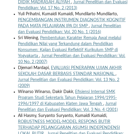
DIDIK MADRASAH ALIYAH
,
Jurnal Penelitian dan Evaluasi
Pendidikan: Vol. 17 No. 2 (2013)
Yuli Prihatni, Kumaidi Kumaidi, Mundilarto Mundilarto,
PENGEMBANGAN INSTRUMEN DIAGNOSTIK KOGNITIF
PADA MATA PELAJARAN IPA DI SMP
,
Jurnal Penelitian
dan Evaluasi Pendidikan: Vol. 20 No. 1 (2016)
Sri Wening,
Pembentukan Karakter Remaja Awal melalui
Pendidikan Nilai yang Terkandung dalam Pendidikan
Konsumen: Kajian Evaluasi Reflektif Kurikulum SMP di
Yogyakarta
,
Jurnal Penelitian dan Evaluasi Pendidikan: Vol.
10 No. 2 (2007)
Djemari Mardapi,
EVALUASI PENERAPAN UJIAN AKHIR
SEKOLAH DASAR BERBASIS STANDAR NASIONAL
,
Jurnal Penelitian dan Evaluasi Pendidikan: Vol. 13 No. 2
(2009)
Winarso Winarso, Dakir Dakir,
Efisiensi Internal SMK
Program Studi Sekretaris Tahun Pelajaran 1994/1995-
1996/1997 di Kabupaten Klaten Jawa Tengah
,
Jurnal
Penelitian dan Evaluasi Pendidikan: Vol. 3 No. 4 (2001)
Ali Hasmy, Suryanto Suryanto, Kumaidi Kumaidi,
ROBUSTNESS MODEL-MODEL RESPONS BUTIR
TERHADAP PELANGGARAN ASUMSI INDEPENDENSI
LOKAL BUTIR
,
Jurnal Penelitian dan Evaluasi Pendidikan: