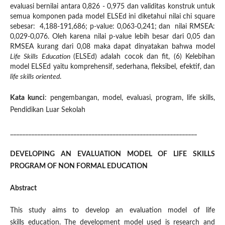
evaluasi bernilai antara 0,826 - 0,975 dan validitas konstruk untuk
semua komponen pada model ELSEd ini diketahui nilai chi square
sebesar: 4,188-191,686; p-value: 0,063-0,241; dan nilai RMSEA:
0,029-0,076. Oleh karena nilai p-value lebih besar dari 0,05 dan
RMSEA kurang dari 0,08 maka dapat dinyatakan bahwa model
Life Skills Education
(ELSEd) adalah cocok dan fit, (6) Kelebihan
model ELSEd yaitu komprehensif, sederhana, fleksibel, efektif, dan
life skills oriented
.
Kata kunci
: pengembangan, model, evaluasi, program, life skills,
Pendidikan Luar Sekolah
______________________________________________________________
DEVELOPING AN EVALUATION MODEL OF LIFE SKILLS
PROGRAM OF NON FORMAL EDUCATION
Abstract
This study aims to develop an evaluation model of life
skills education. The development model used is research and