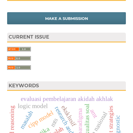
MAKE A SUBMISSION
CURRENT ISSUE
KEYWORDS
evaluasi pembelajaran akidah akhlak
logic model
kualitas soal
eksklusif
logic and reasoning
amt
paradigma
masalah
cipp model
ujian nasional
mts