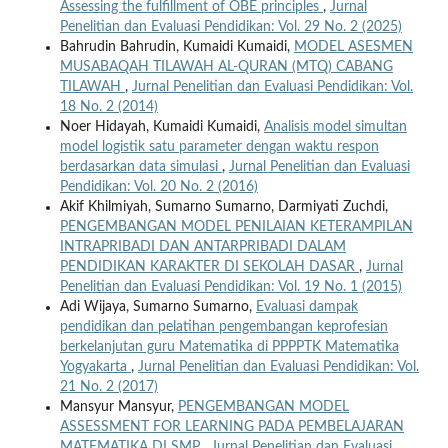
Assessing the fulfillment of OBE principles
,
Jurnal
Penelitian dan Evaluasi Pendidikan: Vol. 29 No. 2 (2025)
Bahrudin Bahrudin, Kumaidi Kumaidi,
MODEL ASESMEN
MUSABAQAH TILAWAH AL-QURAN (MTQ) CABANG
TILAWAH
,
Jurnal Penelitian dan Evaluasi Pendidikan: Vol.
18 No. 2 (2014)
Noer Hidayah, Kumaidi Kumaidi,
Analisis model simultan
model logistik satu parameter dengan waktu respon
berdasarkan data simulasi
,
Jurnal Penelitian dan Evaluasi
Pendidikan: Vol. 20 No. 2 (2016)
Akif Khilmiyah, Sumarno Sumarno, Darmiyati Zuchdi,
PENGEMBANGAN MODEL PENILAIAN KETERAMPILAN
INTRAPRIBADI DAN ANTARPRIBADI DALAM
PENDIDIKAN KARAKTER DI SEKOLAH DASAR
,
Jurnal
Penelitian dan Evaluasi Pendidikan: Vol. 19 No. 1 (2015)
Adi Wijaya, Sumarno Sumarno,
Evaluasi dampak
pendidikan dan pelatihan pengembangan keprofesian
berkelanjutan guru Matematika di PPPPTK Matematika
Yogyakarta
,
Jurnal Penelitian dan Evaluasi Pendidikan: Vol.
21 No. 2 (2017)
Mansyur Mansyur,
PENGEMBANGAN MODEL
ASSESSMENT FOR LEARNING PADA PEMBELAJARAN
MATEMATIKA DI SMP
,
Jurnal Penelitian dan Evaluasi