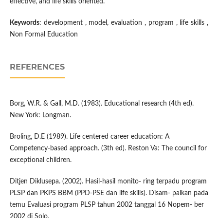
effective, and life skills oriented.
Keywords
: development , model, evaluation , program , life skills ,
Non Formal Education
REFERENCES
Borg, W.R. & Gall, M.D. (1983). Educational research (4th ed).
New York: Longman.
Broling, D.E (1989). Life centered career education: A
Competency-based approach. (3th ed). Reston Va: The council for
exceptional children.
Ditjen Diklusepa. (2002). Hasil-hasil monito- ring terpadu program
PLSP dan PKPS BBM (PPD-PSE dan life skills). Disam- paikan pada
temu Evaluasi program PLSP tahun 2002 tanggal 16 Nopem- ber
2002 di Solo.