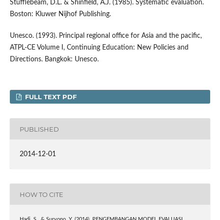
Stufflebeam, D.L. & Shinfield, A.J. (1985). Systematic evaluation.
Boston: Kluwer Nijhof Publishing.
Unesco. (1993). Principal regional office for Asia and the pacific,
ATPL-CE Volume I, Continuing Education: New Policies and
Directions. Bangkok: Unesco.
FULL TEXT PDF
PUBLISHED
2014-12-01
HOW TO CITE
Hadi, S., & Suryono, Y. (2014). PENGEMBANGAN MODEL EVALUASI