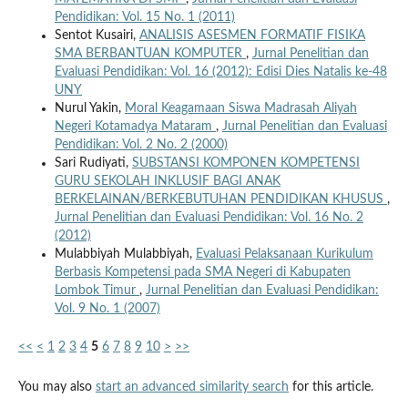
Pendidikan: Vol. 15 No. 1 (2011)
Sentot Kusairi,
ANALISIS ASESMEN FORMATIF FISIKA
SMA BERBANTUAN KOMPUTER
,
Jurnal Penelitian dan
Evaluasi Pendidikan: Vol. 16 (2012): Edisi Dies Natalis ke-48
UNY
Nurul Yakin,
Moral Keagamaan Siswa Madrasah Aliyah
Negeri Kotamadya Mataram
,
Jurnal Penelitian dan Evaluasi
Pendidikan: Vol. 2 No. 2 (2000)
Sari Rudiyati,
SUBSTANSI KOMPONEN KOMPETENSI
GURU SEKOLAH INKLUSIF BAGI ANAK
BERKELAINAN/BERKEBUTUHAN PENDIDIKAN KHUSUS
,
Jurnal Penelitian dan Evaluasi Pendidikan: Vol. 16 No. 2
(2012)
Mulabbiyah Mulabbiyah,
Evaluasi Pelaksanaan Kurikulum
Berbasis Kompetensi pada SMA Negeri di Kabupaten
Lombok Timur
,
Jurnal Penelitian dan Evaluasi Pendidikan:
Vol. 9 No. 1 (2007)
<<
<
1
2
3
4
5
6
7
8
9
10
>
>>
You may also
start an advanced similarity search
for this article.