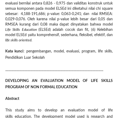
evaluasi bernilai antara 0,826 - 0,975 dan validitas konstruk untuk
semua komponen pada model ELSEd ini diketahui nilai chi square
sebesar: 4,188-191,686; p-value: 0,063-0,241; dan nilai RMSEA:
0,029-0,076. Oleh karena nilai p-value lebih besar dari 0,05 dan
RMSEA kurang dari 0,08 maka dapat dinyatakan bahwa model
Life Skills Education
(ELSEd) adalah cocok dan fit, (6) Kelebihan
model ELSEd yaitu komprehensif, sederhana, fleksibel, efektif, dan
life skills oriented
.
Kata kunci
: pengembangan, model, evaluasi, program, life skills,
Pendidikan Luar Sekolah
______________________________________________________________
DEVELOPING AN EVALUATION MODEL OF LIFE SKILLS
PROGRAM OF NON FORMAL EDUCATION
Abstract
This study aims to develop an evaluation model of life
skills education. The development model used is research and