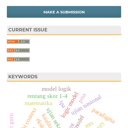
MAKE A SUBMISSION
CURRENT ISSUE
KEYWORDS
model logik
logic model
pisa
rentang skor 1-4
ujian nasional
ipa
matematika
paradigma
ujian sekolah
jambi context
kualitas soal
cipp model
mts
amt