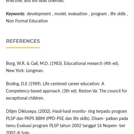
effective, and life skills oriented.
Keywords
: development , model, evaluation , program , life skills ,
Non Formal Education
REFERENCES
Borg, W.R. & Gall, M.D. (1983). Educational research (4th ed).
New York: Longman.
Broling, D.E (1989). Life centered career education: A
Competency-based approach. (3th ed). Reston Va: The council for
exceptional children.
Ditjen Diklusepa. (2002). Hasil-hasil monito- ring terpadu program
PLSP dan PKPS BBM (PPD-PSE dan life skills). Disam- paikan pada
temu Evaluasi program PLSP tahun 2002 tanggal 16 Nopem- ber
2002 di Solo.