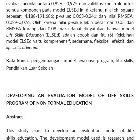
evaluasi bernilai antara 0,826 - 0,975 dan validitas konstruk untuk
semua komponen pada model ELSEd ini diketahui nilai chi square
sebesar: 4,188-191,686; p-value: 0,063-0,241; dan nilai RMSEA:
0,029-0,076. Oleh karena nilai p-value lebih besar dari 0,05 dan
RMSEA kurang dari 0,08 maka dapat dinyatakan bahwa model
Life Skills Education
(ELSEd) adalah cocok dan fit, (6) Kelebihan
model ELSEd yaitu komprehensif, sederhana, fleksibel, efektif, dan
life skills oriented
.
Kata kunci
: pengembangan, model, evaluasi, program, life skills,
Pendidikan Luar Sekolah
______________________________________________________________
DEVELOPING AN EVALUATION MODEL OF LIFE SKILLS
PROGRAM OF NON FORMAL EDUCATION
Abstract
This study aims to develop an evaluation model of life
skills education. The development model used is research and