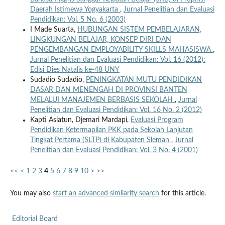
Daerah Istimewa Yogyakarta
,
Jurnal Penelitian dan Evaluasi
Pendidikan: Vol. 5 No. 6 (2003)
I Made Suarta,
HUBUNGAN SISTEM PEMBELAJARAN,
LINGKUNGAN BELAJAR, KONSEP DIRI DAN
PENGEMBANGAN EMPLOYABILITY SKILLS MAHASISWA
,
Jurnal Penelitian dan Evaluasi Pendidikan: Vol. 16 (2012):
Edisi Dies Natalis ke-48 UNY
Sudadio Sudadio,
PENINGKATAN MUTU PENDIDIKAN
DASAR DAN MENENGAH DI PROVINSI BANTEN
MELALUI MANAJEMEN BERBASIS SEKOLAH
,
Jurnal
Penelitian dan Evaluasi Pendidikan: Vol. 16 No. 2 (2012)
Kapti Asiatun, Djemari Mardapi,
Evaluasi Program
Pendidikan Ketermapilan PKK pada Sekolah Lanjutan
Tingkat Pertama (SLTP) di Kabupaten Sleman
,
Jurnal
Penelitian dan Evaluasi Pendidikan: Vol. 3 No. 4 (2001)
<<
<
1
2
3
4
5
6
7
8
9
10
>
>>
You may also
start an advanced similarity search
for this article.
Editorial Board