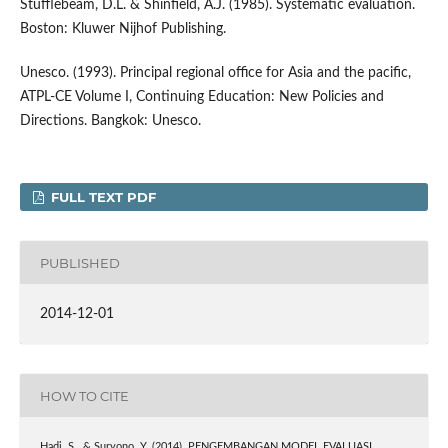
Stufflebeam, D.L. & Shinfield, A.J. (1985). Systematic evaluation.
Boston: Kluwer Nijhof Publishing.
Unesco. (1993). Principal regional office for Asia and the pacific,
ATPL-CE Volume I, Continuing Education: New Policies and
Directions. Bangkok: Unesco.
FULL TEXT PDF
PUBLISHED
2014-12-01
HOW TO CITE
Hadi, S., & Suryono, Y. (2014). PENGEMBANGAN MODEL EVALUASI