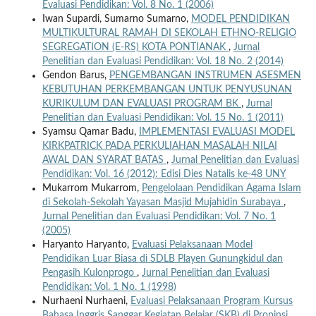
Evaluasi Pendidikan: Vol. 8 No. 1 (2006)
Iwan Supardi, Sumarno Sumarno,
MODEL PENDIDIKAN
MULTIKULTURAL RAMAH DI SEKOLAH ETHNO-RELIGIO
SEGREGATION (E-RS) KOTA PONTIANAK
,
Jurnal
Penelitian dan Evaluasi Pendidikan: Vol. 18 No. 2 (2014)
Gendon Barus,
PENGEMBANGAN INSTRUMEN ASESMEN
KEBUTUHAN PERKEMBANGAN UNTUK PENYUSUNAN
KURIKULUM DAN EVALUASI PROGRAM BK
,
Jurnal
Penelitian dan Evaluasi Pendidikan: Vol. 15 No. 1 (2011)
Syamsu Qamar Badu,
IMPLEMENTASI EVALUASI MODEL
KIRKPATRICK PADA PERKULIAHAN MASALAH NILAI
AWAL DAN SYARAT BATAS
,
Jurnal Penelitian dan Evaluasi
Pendidikan: Vol. 16 (2012): Edisi Dies Natalis ke-48 UNY
Mukarrom Mukarrom,
Pengelolaan Pendidikan Agama Islam
di Sekolah-Sekolah Yayasan Masjid Mujahidin Surabaya
,
Jurnal Penelitian dan Evaluasi Pendidikan: Vol. 7 No. 1
(2005)
Haryanto Haryanto,
Evaluasi Pelaksanaan Model
Pendidikan Luar Biasa di SDLB Playen Gunungkidul dan
Pengasih Kulonprogo
,
Jurnal Penelitian dan Evaluasi
Pendidikan: Vol. 1 No. 1 (1998)
Nurhaeni Nurhaeni,
Evaluasi Pelaksanaan Program Kursus
Bahasa Inggris Sanggar Kegiatan Belajar (SKB) di Propinsi