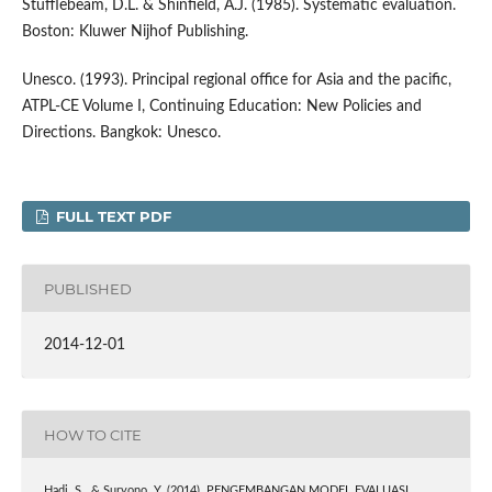
Stufflebeam, D.L. & Shinfield, A.J. (1985). Systematic evaluation.
Boston: Kluwer Nijhof Publishing.
Unesco. (1993). Principal regional office for Asia and the pacific,
ATPL-CE Volume I, Continuing Education: New Policies and
Directions. Bangkok: Unesco.
FULL TEXT PDF
PUBLISHED
2014-12-01
HOW TO CITE
Hadi, S., & Suryono, Y. (2014). PENGEMBANGAN MODEL EVALUASI