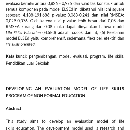
evaluasi bernilai antara 0,826 - 0,975 dan validitas konstruk untuk
semua komponen pada model ELSEd ini diketahui nilai chi square
sebesar: 4,188-191,686; p-value: 0,063-0,241; dan nilai RMSEA:
0,029-0,076. Oleh karena nilai p-value lebih besar dari 0,05 dan
RMSEA kurang dari 0,08 maka dapat dinyatakan bahwa model
Life Skills Education
(ELSEd) adalah cocok dan fit, (6) Kelebihan
model ELSEd yaitu komprehensif, sederhana, fleksibel, efektif, dan
life skills oriented
.
Kata kunci
: pengembangan, model, evaluasi, program, life skills,
Pendidikan Luar Sekolah
______________________________________________________________
DEVELOPING AN EVALUATION MODEL OF LIFE SKILLS
PROGRAM OF NON FORMAL EDUCATION
Abstract
This study aims to develop an evaluation model of life
skills education. The development model used is research and