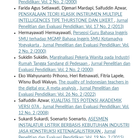
Pendidikan: Vol. 2 No. 2 (2000)
Farida Agus Setiawati, Djemari Mardapi, Saifuddin Azwar,
PENSKALAAN TEORI KLASIK INSTRUMEN MULTIPLE
INTELLIGENCES TIPE THURSTONE DAN LIKERT
,
Jurnal
Penelitian dan Evaluasi Pendidikan: Vol. 17 No. 2 (2013)
Hermayawati Hermayawati,
Persepsi Guru Bahasa Inggris
SMU terhadap MGMP Bahasa Inggris SMU Kotamadya
Yogyakarta
,
Jurnal Penelitian dan Evaluasi Pendidikan: Vol.
2 No. 2 (2000)
Sukidin Sukidin,
Marginalisasi Pekerja Wanita pada Industri
Rumah Tangga Sandang di Pedesaan
,
Jurnal Penelitian dan
Evaluasi Pendidikan: Vol. 2 No. 2 (2000)
Eko Wahyunanto Prihono, Heri Retnawati, Fitria Lapele,
Wisnu Budi Waluyo,
The quality of Indonesian teachers in
the digital era: A meta-analysis
,
Jurnal Penelitian dan
Evaluasi Pendidikan: Vol. 26 No. 2 (2022)
Saifuddin Azwar,
KUALITAS TES POTENSI AKADEMIK
VERSI 07A
,
Jurnal Penelitian dan Evaluasi Pendidikan: Vol.
12 No. 2 (2008)
Sukardi Sukardi, Soenarto Soenarto,
ASESMEN
INSTALATUR LISTRIK BERBASIS KEBUTUHAN INDUSTRI
JASA KONSTRUKSI KETENAGALISTRIKAN
,
Jurnal
Penelitian dan Evaluasi Pendidikan: Vol. 19 No. 2 (2015)