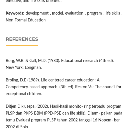
effective, and life skills oriented.
Keywords
: development , model, evaluation , program , life skills ,
Non Formal Education
REFERENCES
Borg, W.R. & Gall, M.D. (1983). Educational research (4th ed).
New York: Longman.
Broling, D.E (1989). Life centered career education: A
Competency-based approach. (3th ed). Reston Va: The council for
exceptional children.
Ditjen Diklusepa. (2002). Hasil-hasil monito- ring terpadu program
PLSP dan PKPS BBM (PPD-PSE dan life skills). Disam- paikan pada
temu Evaluasi program PLSP tahun 2002 tanggal 16 Nopem- ber
2002 di Solo.