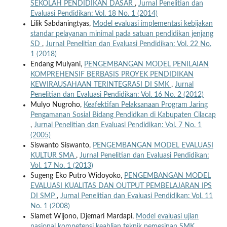
SEKOLAH PENDIDIKAN DASAR
,
Jurnal Penelitian dan
Evaluasi Pendidikan: Vol. 18 No. 1 (2014)
Lilik Sabdaningtyas,
Model evaluasi implementasi kebijakan
standar pelayanan minimal pada satuan pendidikan jenjang
SD
,
Jurnal Penelitian dan Evaluasi Pendidikan: Vol. 22 No.
1 (2018)
Endang Mulyani,
PENGEMBANGAN MODEL PENILAIAN
KOMPREHENSIF BERBASIS PROYEK PENDIDIKAN
KEWIRAUSAHAAN TERINTEGRASI DI SMK
,
Jurnal
Penelitian dan Evaluasi Pendidikan: Vol. 16 No. 2 (2012)
Mulyo Nugroho,
Keafektifan Pelaksanaan Program Jaring
Pengamanan Sosial Bidang Pendidkan di Kabupaten Cilacap
,
Jurnal Penelitian dan Evaluasi Pendidikan: Vol. 7 No. 1
(2005)
Siswanto Siswanto,
PENGEMBANGAN MODEL EVALUASI
KULTUR SMA
,
Jurnal Penelitian dan Evaluasi Pendidikan:
Vol. 17 No. 1 (2013)
Sugeng Eko Putro Widoyoko,
PENGEMBANGAN MODEL
EVALUASI KUALITAS DAN OUTPUT PEMBELAJARAN IPS
DI SMP
,
Jurnal Penelitian dan Evaluasi Pendidikan: Vol. 11
No. 1 (2008)
Slamet Wijono, Djemari Mardapi,
Model evaluasi ujian
nasional kompetensi keahlian teknik pemesinan SMK
,