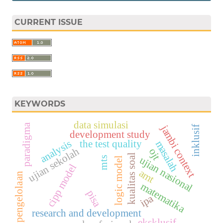
CURRENT ISSUE
KEYWORDS
data simulasi
paradigma
jambi context
inklusif
development study
the test quality
analysis
masalah
ujian sekolah
ojt
kualitas soal
ujian nasional
mts
logic model
cipp model
amt
pengelolaan
matematika
pisa
ipa
research and development
eksklusif