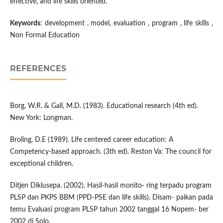
effective, and life skills oriented.
Keywords
: development , model, evaluation , program , life skills ,
Non Formal Education
REFERENCES
Borg, W.R. & Gall, M.D. (1983). Educational research (4th ed).
New York: Longman.
Broling, D.E (1989). Life centered career education: A
Competency-based approach. (3th ed). Reston Va: The council for
exceptional children.
Ditjen Diklusepa. (2002). Hasil-hasil monito- ring terpadu program
PLSP dan PKPS BBM (PPD-PSE dan life skills). Disam- paikan pada
temu Evaluasi program PLSP tahun 2002 tanggal 16 Nopem- ber
2002 di Solo.