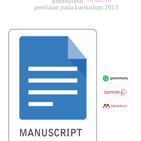
konfesional
penilaian pada kurikulum 2013