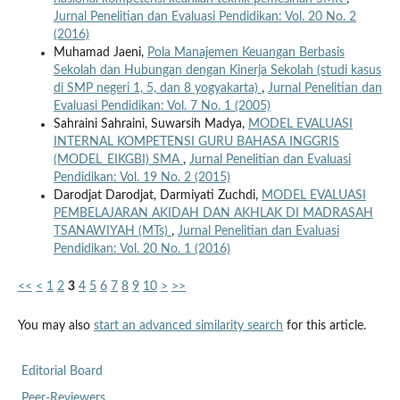
Jurnal Penelitian dan Evaluasi Pendidikan: Vol. 20 No. 2
(2016)
Muhamad Jaeni,
Pola Manajemen Keuangan Berbasis
Sekolah dan Hubungan dengan Kinerja Sekolah (studi kasus
di SMP negeri 1, 5, dan 8 yogyakarta)
,
Jurnal Penelitian dan
Evaluasi Pendidikan: Vol. 7 No. 1 (2005)
Sahraini Sahraini, Suwarsih Madya,
MODEL EVALUASI
INTERNAL KOMPETENSI GURU BAHASA INGGRIS
(MODEL_EIKGBI) SMA
,
Jurnal Penelitian dan Evaluasi
Pendidikan: Vol. 19 No. 2 (2015)
Darodjat Darodjat, Darmiyati Zuchdi,
MODEL EVALUASI
PEMBELAJARAN AKIDAH DAN AKHLAK DI MADRASAH
TSANAWIYAH (MTs)
,
Jurnal Penelitian dan Evaluasi
Pendidikan: Vol. 20 No. 1 (2016)
<<
<
1
2
3
4
5
6
7
8
9
10
>
>>
You may also
start an advanced similarity search
for this article.
Editorial Board
Peer-Reviewers