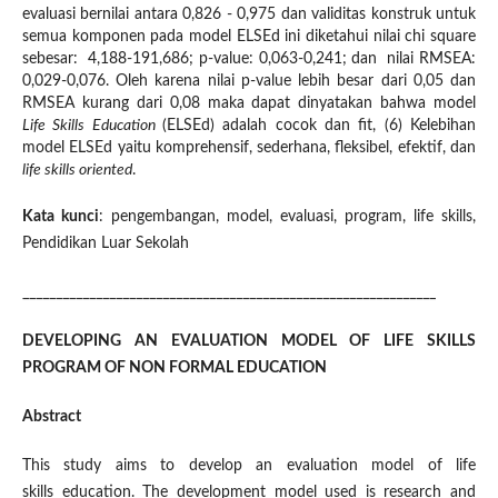
evaluasi bernilai antara 0,826 - 0,975 dan validitas konstruk untuk
semua komponen pada model ELSEd ini diketahui nilai chi square
sebesar: 4,188-191,686; p-value: 0,063-0,241; dan nilai RMSEA:
0,029-0,076. Oleh karena nilai p-value lebih besar dari 0,05 dan
RMSEA kurang dari 0,08 maka dapat dinyatakan bahwa model
Life Skills Education
(ELSEd) adalah cocok dan fit, (6) Kelebihan
model ELSEd yaitu komprehensif, sederhana, fleksibel, efektif, dan
life skills oriented
.
Kata kunci
: pengembangan, model, evaluasi, program, life skills,
Pendidikan Luar Sekolah
______________________________________________________________
DEVELOPING AN EVALUATION MODEL OF LIFE SKILLS
PROGRAM OF NON FORMAL EDUCATION
Abstract
This study aims to develop an evaluation model of life
skills education. The development model used is research and