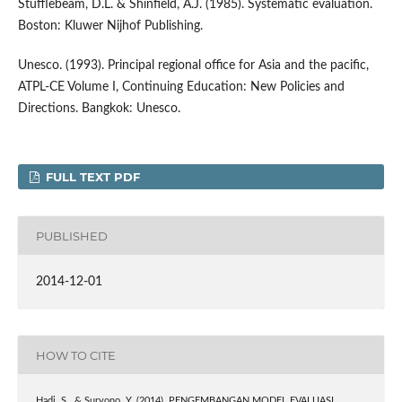
Stufflebeam, D.L. & Shinfield, A.J. (1985). Systematic evaluation.
Boston: Kluwer Nijhof Publishing.
Unesco. (1993). Principal regional office for Asia and the pacific,
ATPL-CE Volume I, Continuing Education: New Policies and
Directions. Bangkok: Unesco.
FULL TEXT PDF
PUBLISHED
2014-12-01
HOW TO CITE
Hadi, S., & Suryono, Y. (2014). PENGEMBANGAN MODEL EVALUASI