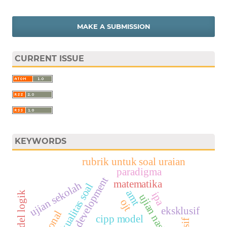
MAKE A SUBMISSION
CURRENT ISSUE
KEYWORDS
rubrik untuk soal uraian
paradigma
research and development
matematika
ujian sekolah
kualitas soal
amt
model logik
ipa
ujian nasional
ojt
eksklusif
cipp model