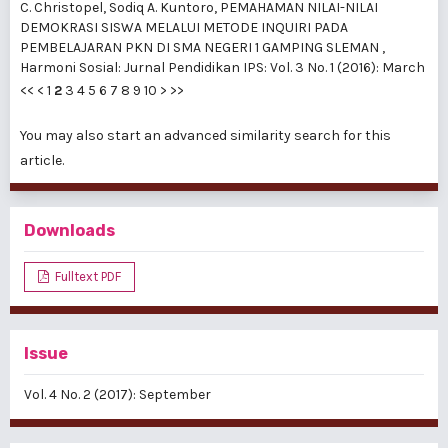
C. Christopel, Sodiq A. Kuntoro,
PEMAHAMAN NILAI-NILAI
DEMOKRASI SISWA MELALUI METODE INQUIRI PADA
PEMBELAJARAN PKN DI SMA NEGERI 1 GAMPING SLEMAN
,
Harmoni Sosial: Jurnal Pendidikan IPS: Vol. 3 No. 1 (2016): March
<<
<
1
2
3
4
5
6
7
8
9
10
>
>>
You may also
start an advanced similarity search
for this
article.
Downloads
Fulltext PDF
Issue
Vol. 4 No. 2 (2017): September