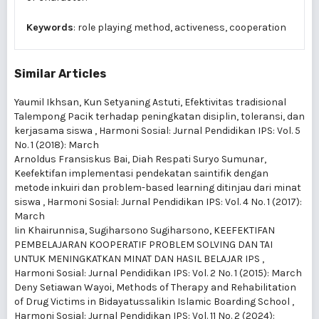
Keywords
: role playing method, activeness, cooperation
Similar Articles
Yaumil Ikhsan, Kun Setyaning Astuti,
Efektivitas tradisional
Talempong Pacik terhadap peningkatan disiplin, toleransi, dan
kerjasama siswa
,
Harmoni Sosial: Jurnal Pendidikan IPS: Vol. 5
No. 1 (2018): March
Arnoldus Fransiskus Bai, Diah Respati Suryo Sumunar,
Keefektifan implementasi pendekatan saintifik dengan
metode inkuiri dan problem-based learning ditinjau dari minat
siswa
,
Harmoni Sosial: Jurnal Pendidikan IPS: Vol. 4 No. 1 (2017):
March
Iin Khairunnisa, Sugiharsono Sugiharsono,
KEEFEKTIFAN
PEMBELAJARAN KOOPERATIF PROBLEM SOLVING DAN TAI
UNTUK MENINGKATKAN MINAT DAN HASIL BELAJAR IPS
,
Harmoni Sosial: Jurnal Pendidikan IPS: Vol. 2 No. 1 (2015): March
Deny Setiawan Wayoi,
Methods of Therapy and Rehabilitation
of Drug Victims in Bidayatussalikin Islamic Boarding School
,
Harmoni Sosial: Jurnal Pendidikan IPS: Vol. 11 No. 2 (2024):