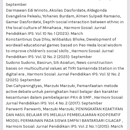
September
Darmawan Edi Winoto, Aksilas Dasfordate, Aldegonda
Evangeline Pelealu, Yohanes Burdam, Almen Sulpedi Ramaino,
Gamar Dasfordate,
Depth-social interaction between ethnic in
the local culture of Minahasa
,
Harmoni Sosial: Jurnal
Pendidikan IPS: Vol. 10 No. 1 (2023): March
Konstantinus Dua Dhiu, Wilibaldus Bhoke,
Development of
wordwall educational games based on Peo-Heda local wisdom
to improve children's social skills
,
Harmoni Sosial: Jurnal
Pendidikan IPS: Vol. 12 No. 2 (2025): September
Sudono Sudono, Basirun, Siti Asiatun,
News construction
bases on multicultural values at TVRI Samarinda Station in the
digital era
,
Harmoni Sosial: Jurnal Pendidikan IPS: Vol. 12 No. 2
(2025): September
Dwi Cahyaningtyas, Marzuki Marzuki,
Pemanfaatan metode
active debate untuk peningkatan hasil belajar dan karakter
kesantunan dalam pembelajaran PKn di SMP
,
Harmoni Sosial:
Jurnal Pendidikan IPS: Vol. 4 No. 2 (2017): September
Parwanti Parwanti, Marzuki Marzuki,
PENINGKATAN KEAKTIFAN
DAN HASIL BELAJAR IPS MELALUI PEMBELAJARAN KOOPERATIF
MODEL PERMAINAN PADA SISWA SMPN 1 BANTARSARI CILACAP
,
Harmoni Sosial: Jurnal Pendidikan IPS: Vol. 2 No. 1 (2015): March