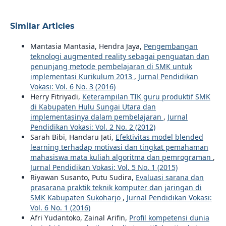
Similar Articles
Mantasia Mantasia, Hendra Jaya,
Pengembangan
teknologi augmented reality sebagai penguatan dan
penunjang metode pembelajaran di SMK untuk
implementasi Kurikulum 2013
,
Jurnal Pendidikan
Vokasi: Vol. 6 No. 3 (2016)
Herry Fitriyadi,
Keterampilan TIK guru produktif SMK
di Kabupaten Hulu Sungai Utara dan
implementasinya dalam pembelajaran
,
Jurnal
Pendidikan Vokasi: Vol. 2 No. 2 (2012)
Sarah Bibi, Handaru Jati,
Efektivitas model blended
learning terhadap motivasi dan tingkat pemahaman
mahasiswa mata kuliah algoritma dan pemrograman
,
Jurnal Pendidikan Vokasi: Vol. 5 No. 1 (2015)
Riyawan Susanto, Putu Sudira,
Evaluasi sarana dan
prasarana praktik teknik komputer dan jaringan di
SMK Kabupaten Sukoharjo
,
Jurnal Pendidikan Vokasi:
Vol. 6 No. 1 (2016)
Afri Yudantoko, Zainal Arifin,
Profil kompetensi dunia