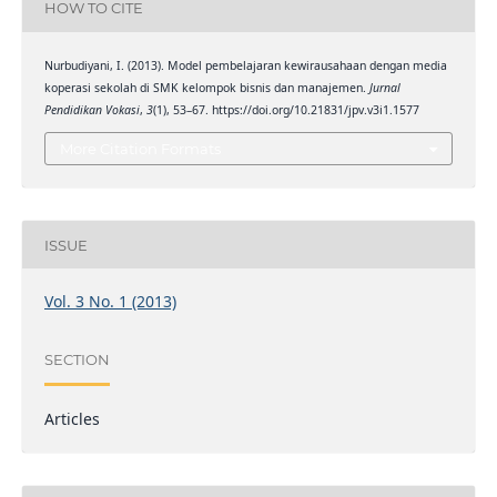
HOW TO CITE
Nurbudiyani, I. (2013). Model pembelajaran kewirausahaan dengan media
koperasi sekolah di SMK kelompok bisnis dan manajemen.
Jurnal
Pendidikan Vokasi
,
3
(1), 53–67. https://doi.org/10.21831/jpv.v3i1.1577
More Citation Formats
ISSUE
Vol. 3 No. 1 (2013)
SECTION
Articles