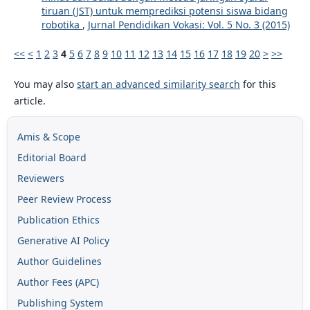
tiruan (JST) untuk memprediksi potensi siswa bidang
robotika
,
Jurnal Pendidikan Vokasi: Vol. 5 No. 3 (2015)
<<
<
1
2
3
4
5
6
7
8
9
10
11
12
13
14
15
16
17
18
19
20
>
>>
You may also
start an advanced similarity search
for this
article.
Amis & Scope
Editorial Board
Reviewers
Peer Review Process
Publication Ethics
Generative AI Policy
Author Guidelines
Author Fees (APC)
Publishing System