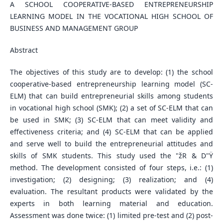
A SCHOOL COOPERATIVE-BASED ENTREPRENEURSHIP
LEARNING MODEL IN THE VOCATIONAL HIGH SCHOOL OF
BUSINESS AND MANAGEMENT GROUP
Abstract
The objectives of this study are to develop: (1) the school
cooperative-based entrepreneurship learning model (SC-
ELM) that can build entrepreneurial skills among students
in vocational high school (SMK); (2) a set of SC-ELM that can
be used in SMK; (3) SC-ELM that can meet validity and
effectiveness criteria; and (4) SC-ELM that can be applied
and serve well to build the entrepreneurial attitudes and
skills of SMK students. This study used the "žR & D"Ÿ
method. The development consisted of four steps, i.e.: (1)
investigation; (2) designing; (3) realization; and (4)
evaluation. The resultant products were validated by the
experts in both learning material and education.
Assessment was done twice: (1) limited pre-test and (2) post-