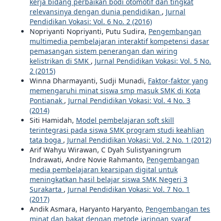
kerja bidang perbaikan bodi otomotif dan tingkat
relevansinya dengan dunia pendidikan
,
Jurnal
Pendidikan Vokasi: Vol. 6 No. 2 (2016)
Nopriyanti Nopriyanti, Putu Sudira,
Pengembangan
multimedia pembelajaran interaktif kompetensi dasar
pemasangan sistem penerangan dan wiring
kelistrikan di SMK
,
Jurnal Pendidikan Vokasi: Vol. 5 No.
2 (2015)
Winna Dharmayanti, Sudji Munadi,
Faktor-faktor yang
memengaruhi minat siswa smp masuk SMK di Kota
Pontianak
,
Jurnal Pendidikan Vokasi: Vol. 4 No. 3
(2014)
Siti Hamidah,
Model pembelajaran soft skill
terintegrasi pada siswa SMK program studi keahlian
tata boga
,
Jurnal Pendidikan Vokasi: Vol. 2 No. 1 (2012)
Arif Wahyu Wirawan, C Dyah Sulistyaningrum
Indrawati, Andre Novie Rahmanto,
Pengembangan
media pembelajaran kearsipan digital untuk
meningkatkan hasil belajar siswa SMK Negeri 3
Surakarta
,
Jurnal Pendidikan Vokasi: Vol. 7 No. 1
(2017)
Andik Asmara, Haryanto Haryanto,
Pengembangan tes
minat dan bakat dengan metode jaringan syaraf