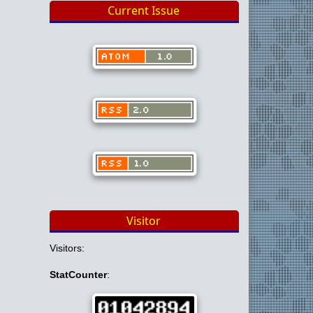
Current Issue
Visitor
Visitors:
StatCounter
: