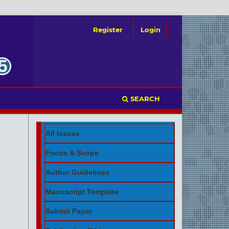
Register
Login
SEARCH
All Issues
Focus & Scope
Author Guidelines
Manuscript Template
Submit Paper