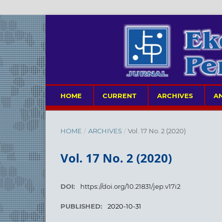
HOME
CURRENT
ARCHIVES
A
HOME
/
ARCHIVES
/
Vol. 17 No. 2 (2020)
Vol. 17 No. 2 (2020)
DOI:
https://doi.org/10.21831/jep.v17i2
PUBLISHED:
2020-10-31