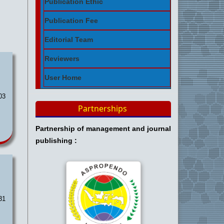
Publication Ethic
Publication Fee
Editorial Team
Reviewers
User Home
03
Partnerships
Partnership of management and journal
publishing :
31