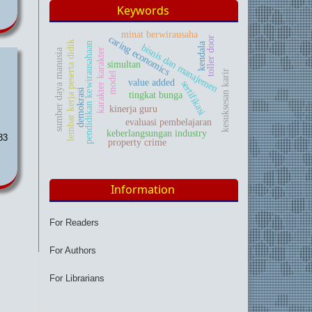
Keywords
minat berwirausaha
caring economics
toller door
lembar kerja peserta didik
pendidikan kewirausahaan
kendala
bisnis dan manajemen
karakter karakter
sumber daya manusia
simultan
kesuksesan karir
model
value added
sertifikasi
demokrasi
tingkat bunga
kinerja guru
evaluasi pembelajaran
keberlangsungan industry
83
property crime
Information
For Readers
For Authors
For Librarians