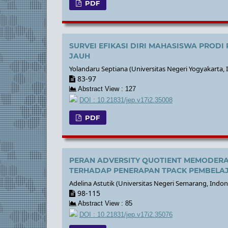
PDF
SURVEI EFIKASI DIRI MAHASISWA PROD
JAUH
Yolandaru Septiana (Universitas Negeri Yogyakarta, 
83-97
Abstract View : 127
DOI : 10.21831/jep.v17i2.35008
PDF
PERAN ADVERSITY QUOTIENT MEMODERA
TERHADAP PENERAPAN TPACK PEMBELA
Adelina Astutik (Universitas Negeri Semarang, Indon
98-115
Abstract View : 85
DOI : 10.21831/jep.v17i2.35076