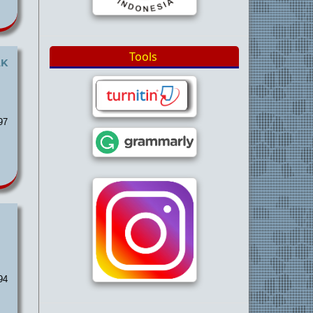
Tools
AK
97
94