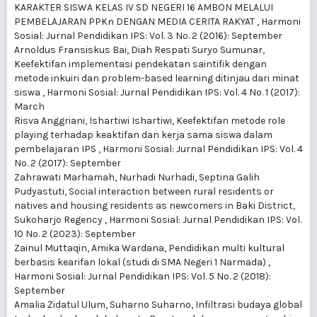
KARAKTER SISWA KELAS IV SD NEGERI 16 AMBON MELALUI
PEMBELAJARAN PPKn DENGAN MEDIA CERITA RAKYAT
,
Harmoni
Sosial: Jurnal Pendidikan IPS: Vol. 3 No. 2 (2016): September
Arnoldus Fransiskus Bai, Diah Respati Suryo Sumunar,
Keefektifan implementasi pendekatan saintifik dengan
metode inkuiri dan problem-based learning ditinjau dari minat
siswa
,
Harmoni Sosial: Jurnal Pendidikan IPS: Vol. 4 No. 1 (2017):
March
Risva Anggriani, Ishartiwi Ishartiwi,
Keefektifan metode role
playing terhadap keaktifan dan kerja sama siswa dalam
pembelajaran IPS
,
Harmoni Sosial: Jurnal Pendidikan IPS: Vol. 4
No. 2 (2017): September
Zahrawati Marhamah, Nurhadi Nurhadi, Septina Galih
Pudyastuti,
Social interaction between rural residents or
natives and housing residents as newcomers in Baki District,
Sukoharjo Regency
,
Harmoni Sosial: Jurnal Pendidikan IPS: Vol.
10 No. 2 (2023): September
Zainul Muttaqin, Amika Wardana,
Pendidikan multi kultural
berbasis kearifan lokal (studi di SMA Negeri 1 Narmada)
,
Harmoni Sosial: Jurnal Pendidikan IPS: Vol. 5 No. 2 (2018):
September
Amalia Zidatul Ulum, Suharno Suharno,
Infiltrasi budaya global