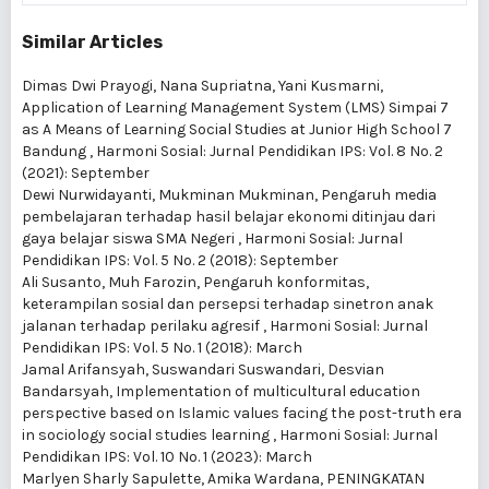
Similar Articles
Dimas Dwi Prayogi, Nana Supriatna, Yani Kusmarni,
Application of Learning Management System (LMS) Simpai 7
as A Means of Learning Social Studies at Junior High School 7
Bandung
,
Harmoni Sosial: Jurnal Pendidikan IPS: Vol. 8 No. 2
(2021): September
Dewi Nurwidayanti, Mukminan Mukminan,
Pengaruh media
pembelajaran terhadap hasil belajar ekonomi ditinjau dari
gaya belajar siswa SMA Negeri
,
Harmoni Sosial: Jurnal
Pendidikan IPS: Vol. 5 No. 2 (2018): September
Ali Susanto, Muh Farozin,
Pengaruh konformitas,
keterampilan sosial dan persepsi terhadap sinetron anak
jalanan terhadap perilaku agresif
,
Harmoni Sosial: Jurnal
Pendidikan IPS: Vol. 5 No. 1 (2018): March
Jamal Arifansyah, Suswandari Suswandari, Desvian
Bandarsyah,
Implementation of multicultural education
perspective based on Islamic values facing the post-truth era
in sociology social studies learning
,
Harmoni Sosial: Jurnal
Pendidikan IPS: Vol. 10 No. 1 (2023): March
Marlyen Sharly Sapulette, Amika Wardana,
PENINGKATAN