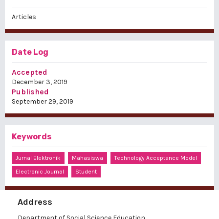
Articles
Date Log
Accepted
December 3, 2019
Published
September 29, 2019
Keywords
Jurnal Elektronik
Mahasiswa
Technology Acceptance Model
Electronic Journal
Student
Address
Department of Social Science Education