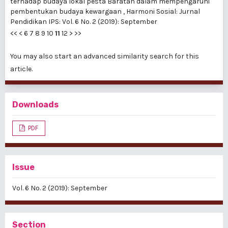
terhadap budaya lokal pesta Baratan dalam mempengaruhi
pembentukan budaya kewargaan
,
Harmoni Sosial: Jurnal
Pendidikan IPS: Vol. 6 No. 2 (2019): September
<<
<
6
7
8
9
10
11
12
>
>>
You may also
start an advanced similarity search
for this
article.
Downloads
PDF
Issue
Vol. 6 No. 2 (2019): September
Section