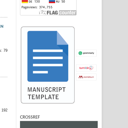
AN
: 79
 192
CROSSREF