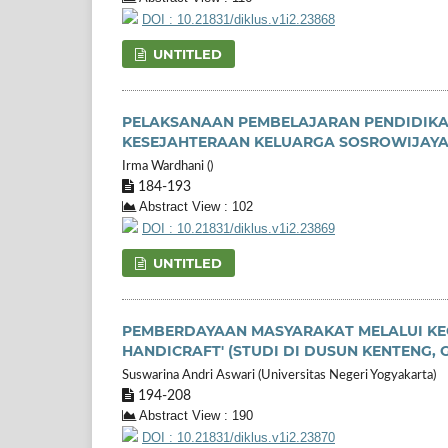
DOI : 10.21831/diklus.v1i2.23868
UNTITLED
PELAKSANAAN PEMBELAJARAN PENDIDIKAN
KESEJAHTERAAN KELUARGA SOSROWIJAYA
Irma Wardhani ()
184-193
Abstract View : 102
DOI : 10.21831/diklus.v1i2.23869
UNTITLED
PEMBERDAYAAN MASYARAKAT MELALUI KE
HANDICRAFT' (STUDI DI DUSUN KENTENG, 
Suswarina Andri Aswari (Universitas Negeri Yogyakarta)
194-208
Abstract View : 190
DOI : 10.21831/diklus.v1i2.23870