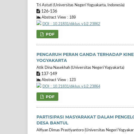
Tri Astuti (Universitas Negeri Yogyakarta, Indonesia)
126-136
Abstract View : 189
DOI : 10.21831/diklus.v1i2.23862
PDF
PENGARUH PERAN GANDA TERHADAP KINER
YOGYAKARTA
Atik Dina Nasekhah (Universitas Negeri Yogyakarta)
137-149
Abstract View : 123
DOI : 10.21831/diklus.v1i2.23864
PDF
PARTISIPASI MASYARAKAT DALAM PENGE
DESA BANTUL
Alfiyan Dimas Prastiyantoro (Universitas Negeri Yogyakar