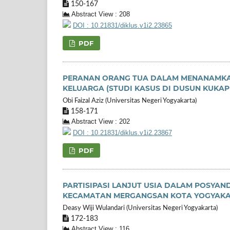
150-167
Abstract View : 208
DOI : 10.21831/diklus.v1i2.23865
PDF
PERANAN ORANG TUA DALAM MENANAMKAN 
KELUARGA (STUDI KASUS DI DUSUN KUKA
Obi Faizal Aziz (Universitas Negeri Yogyakarta)
158-171
Abstract View : 202
DOI : 10.21831/diklus.v1i2.23867
PDF
PARTISIPASI LANJUT USIA DALAM POSYA
KECAMATAN MERGANGSAN KOTA YOGYAK
Deasy Wiji Wulandari (Universitas Negeri Yogyakarta)
172-183
Abstract View : 116