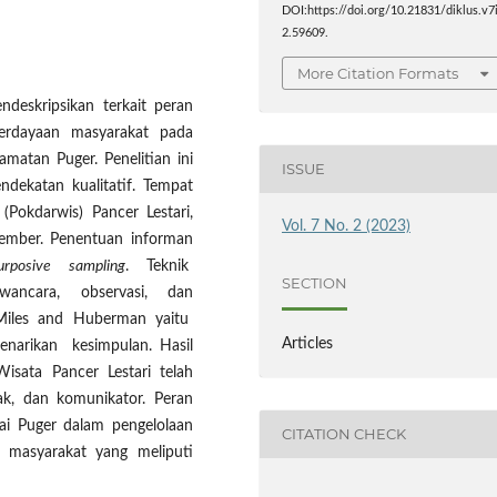
DOI:https://doi.org/10.21831/diklus.v7
2.59609.
More Citation Formats
ndeskripsikan terkait peran
erdayaan masyarakat pada
matan Puger. Penelitian ini
ISSUE
ndekatan kualitatif. Tempat
(Pokdarwis) Pancer Lestari,
Vol. 7 No. 2 (2023)
ember. Penentuan informan
urposive sampling
. Teknik
SECTION
ancara, observasi, dan
 Miles and Huberman yaitu
Articles
narikan kesimpulan. Hasil
sata Pancer Lestari telah
ak, dan komunikator. Peran
i Puger dalam pengelolaan
CITATION CHECK
 masyarakat yang meliputi