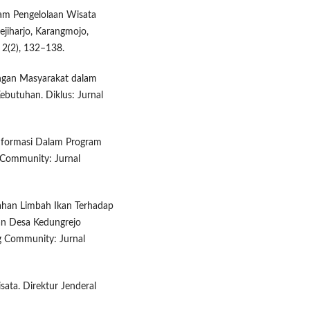
lam Pengelolaan Wisata
jiharjo, Karangmojo,
 2(2), 132–138.
pingan Masyarakat dalam
butuhan. Diklus: Jurnal
i Informasi Dalam Program
g Community: Jurnal
olahan Limbah Ikan Terhadap
an Desa Kedungrejo
 Community: Jurnal
ata. Direktur Jenderal