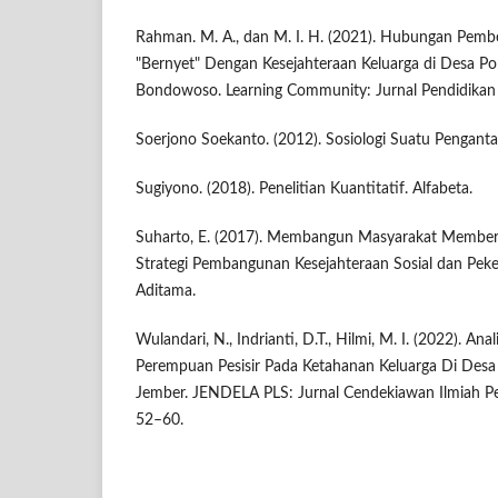
Rahman. M. A., dan M. I. H. (2021). Hubungan Pemb
"Bernyet" Dengan Kesejahteraan Keluarga di Desa P
Bondowoso. Learning Community: Jurnal Pendidikan L
Soerjono Soekanto. (2012). Sosiologi Suatu Pengantar
Sugiyono. (2018). Penelitian Kuantitatif. Alfabeta.
Suharto, E. (2017). Membangun Masyarakat Member
Strategi Pembangunan Kesejahteraan Sosial dan Peker
Aditama.
Wulandari, N., Indrianti, D.T., Hilmi, M. I. (2022). Ana
Perempuan Pesisir Pada Ketahanan Keluarga Di Des
Jember. JENDELA PLS: Jurnal Cendekiawan Ilmiah Pen
52–60.