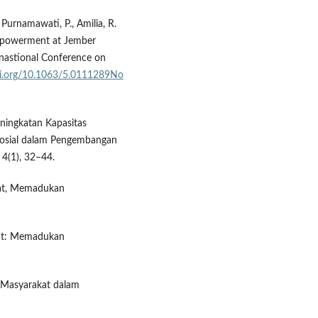
L., Purnamawati, P., Amilia, R.
empowerment at Jember
rnastional Conference on
/doi.org/10.1063/5.0111289No
eningkatan Kapasitas
Sosial dalam Pengembangan
 4(1), 32–44.
yat, Memadukan
yat: Memadukan
n Masyarakat dalam