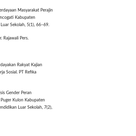
erdayaan Masyarakat Perajin
oncogati Kabupaten
uar Sekolah, 5(1), 66–69.
. Rajawali Pers.
dayakan Rakyat Kajian
ja Sosial. PT Refika
lisis Gender Peran
a Puger Kulon Kabupaten
didikan Luar Sekolah, 7(2),