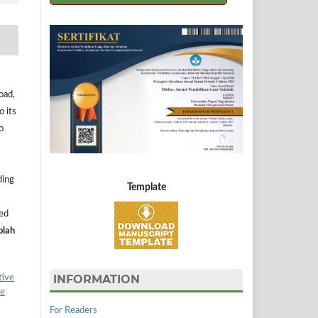
oad,
o its
o
ding
Template
ned
olah
INFORMATION
tive
ke
For Readers