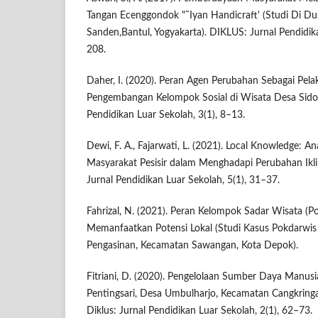
Tangan Ecenggondok "˜Iyan Handicraft' (Studi Di Du
Sanden,Bantul, Yogyakarta). DIKLUS: Jurnal Pendidik
208.
Daher, I. (2020). Peran Agen Perubahan Sebagai Pe
Pengembangan Kelompok Sosial di Wisata Desa Sidolu
Pendidikan Luar Sekolah, 3(1), 8–13.
Dewi, F. A., Fajarwati, L. (2021). Local Knowledge: A
Masyarakat Pesisir dalam Menghadapi Perubahan Ikl
Jurnal Pendidikan Luar Sekolah, 5(1), 31–37.
Fahrizal, N. (2021). Peran Kelompok Sadar Wisata (
Memanfaatkan Potensi Lokal (Studi Kasus Pokdarwis
Pengasinan, Kecamatan Sawangan, Kota Depok).
Fitriani, D. (2020). Pengelolaan Sumber Daya Manus
Pentingsari, Desa Umbulharjo, Kecamatan Cangkring
Diklus: Jurnal Pendidikan Luar Sekolah, 2(1), 62–73.