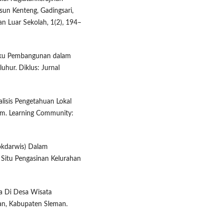
sun Kenteng, Gadingsari,
an Luar Sekolah, 1(2), 194–
laku Pembangunan dalam
hur. Diklus: Jurnal
nalisis Pengetahuan Lokal
im. Learning Community:
Pokdarwis) Dalam
 Situ Pengasinan Kelurahan
ia Di Desa Wisata
an, Kabupaten Sleman.