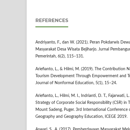
REFERENCES
Andriyanto, F., dan W. (2021). Peran Pokdarwis D
Masyarakat Desa Wisata Bejiharjo. Jurnal Pembang
Pemerintah, 6(2), 115–131.
Ariefianto, L., & Hilmi, M. (2019). The Contribution
Tourism Development Through Empowerment and Trai
Journal of Nonformal Education, 5(1), 15–24.
Ariefianto, L., Hilmi, M. I., Indrianti, D. T., Fajarwati
Strategy of Corporate Social Responsibility (CSR) in
Mount Sadeng, Puger. 3rd International Conference
Geography and Geography Education, ICEGE 2019.
Aswari, S., A. (2017). Pemberdayaan Masyarakat Mela