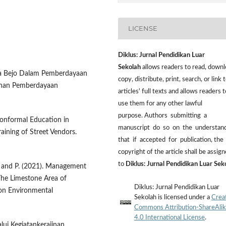
LICENSE
Diklus: Jurnal Pendidikan Luar
Sekolah
allows readers to read, downl
ewa Bejo Dalam Pemberdayaan
copy, distribute, print, search, or link t
unan Pemberdayaan
articles' full texts and allows readers t
use them for any other lawful
purpose. Authors submitting a
 Nonformal Education in
manuscript do so on the understan
ning of Street Vendors.
that if accepted for publication, the
copyright of the article shall be assig
to
Diklus: Jurnal Pendidikan Luar Sek
, L. and P. (2021). Management
 The Limestone Area of
Diklus: Jurnal Pendidikan Luar
 on Environmental
Sekolah is licensed under a
Crea
Commons Attribution-ShareAli
4.0 International License
.
lui Kegiatankerajinan