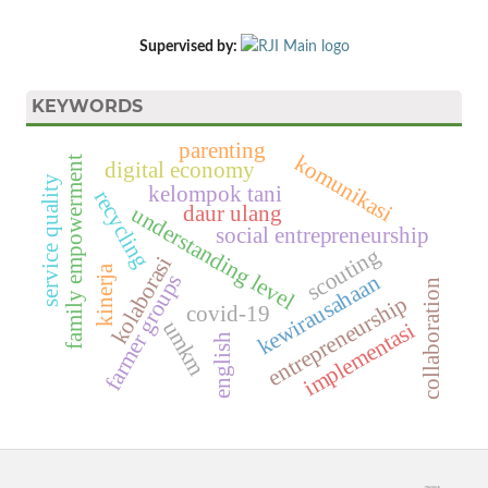
Supervised by:
KEYWORDS
parenting
komunikasi
family empowerment
digital economy
service quality
kelompok tani
recycling
daur ulang
understanding level
social entrepreneurship
scouting
kolaborasi
kinerja
kewirausahaan
farmer groups
collaboration
entrepreneurship
covid-19
umkm
implementasi
english