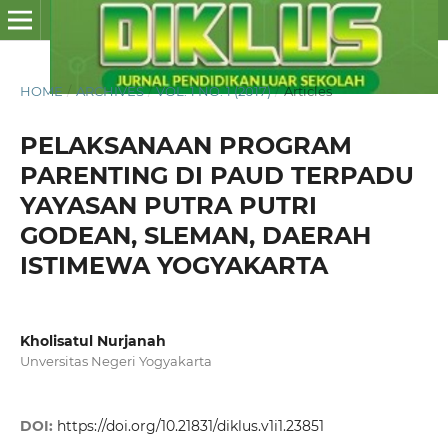
HOME
/
ARCHIVES
/
VOL. 1 NO. 1 (2017)
/
Articles
PELAKSANAAN PROGRAM
PARENTING DI PAUD TERPADU
YAYASAN PUTRA PUTRI
GODEAN, SLEMAN, DAERAH
ISTIMEWA YOGYAKARTA
Kholisatul Nurjanah
Unversitas Negeri Yogyakarta
DOI:
https://doi.org/10.21831/diklus.v1i1.23851