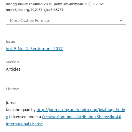
menggunakan rekaman visual.
Jurnal Keolahragaan
,
5
(2), 112–121.
https://doi.org/10.21831/jk.v5i2.5733
More Citation Formats
Issue
Vol. 5 No. 2: September 2017
Section
Articles
License
Jurnal
Keolahragaan by
http://journal.uny.ac.id/index.php/jolahraga/inde
x
is licensed under a
Creative Commons Attribution-ShareAlike 4.0
International License
.