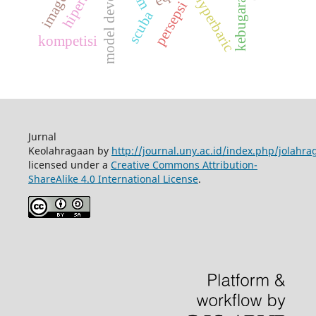
model development
hyperbaric
persepsi
scuba
kompetisi
Jurnal
Keolahragaan by
http://journal.uny.ac.id/index.php/jolahra
licensed under a
Creative Commons Attribution-
ShareAlike 4.0 International License
.