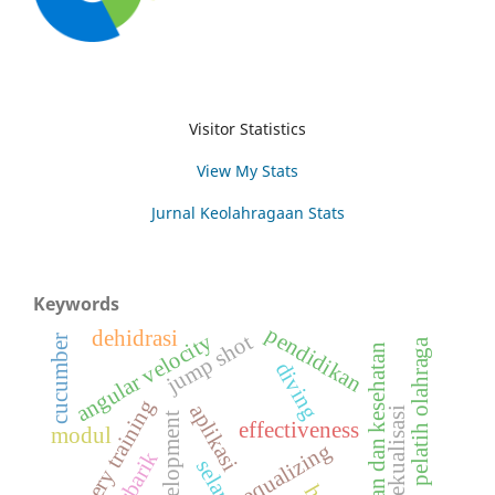
Visitor Statistics
View My Stats
Jurnal Keolahragaan Stats
Keywords
pendidikan
dehidrasi
angular velocity
jump shot
cucumber
pelatih olahraga
kebugaran dan kesehatan
diving
imagery training
aplikasi
ekualisasi
effectiveness
modul
equalizing
hiperbarik
selam