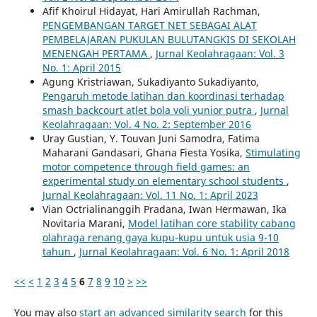
Afif Khoirul Hidayat, Hari Amirullah Rachman,
PENGEMBANGAN TARGET NET SEBAGAI ALAT
PEMBELAJARAN PUKULAN BULUTANGKIS DI SEKOLAH
MENENGAH PERTAMA
,
Jurnal Keolahragaan: Vol. 3
No. 1: April 2015
Agung Kristriawan, Sukadiyanto Sukadiyanto,
Pengaruh metode latihan dan koordinasi terhadap
smash backcourt atlet bola voli yunior putra
,
Jurnal
Keolahragaan: Vol. 4 No. 2: September 2016
Uray Gustian, Y. Touvan Juni Samodra, Fatima
Maharani Gandasari, Ghana Fiesta Yosika,
Stimulating
motor competence through field games: an
experimental study on elementary school students
,
Jurnal Keolahragaan: Vol. 11 No. 1: April 2023
Vian Octrialinanggih Pradana, Iwan Hermawan, Ika
Novitaria Marani,
Model latihan core stability cabang
olahraga renang gaya kupu-kupu untuk usia 9-10
tahun
,
Jurnal Keolahragaan: Vol. 6 No. 1: April 2018
<<
<
1
2
3
4
5
6
7
8
9
10
>
>>
You may also
start an advanced similarity search
for this