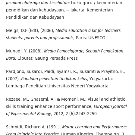
jasmani olahraga dan kesehatan
: buku guru / kementerian
pendidikan dan kebudayaan. -- Jakarta: Kementerian
Pendidikan dan Kebudayaan
Meigs, D.F (Edt), (2006),
Media education a kit for teachers,
students, parents and professionals,
Paris: UNESCO
Munadi, Y. (2008).
Media
Pembelajaran
, Sebuah Pendekatan
Baru
, Ciputat: Gaung Persada Press
Pardjono, Sukardi, Paidi, Syamsi, K., Sukamti & Prayitno, E.,
(2007) .
Panduan penelitian tindakan kelas
, Yogyakarta:
Lembaga Penelitian Universitas Negeri Yogyakarta.
Rezaee, M., Ghasemi, A., & Momeni, M., Visual and athletic
skills training enhance sport performance,
European Journal
of Experimental Biology
, 2012, 2 (6):2243-2250
Schmidt, Richard A. (1991).
Motor Learning and Performance:
From Principle into Practice
. Human Kinetics. Champaign, IL