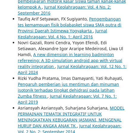
pembelajaran motorik kasar siswa taman kanak-kanak
kelompok A
,
Jurnal Keolahragaan: Vol. 4 No. 2:
September 2016
Taufiq Arif Setyawan, FX Sugiyanto,
Pengembangan
tes kemampuan fisik bolabasket siswa SMA putra di
Provinsi Daerah Istimewa Yogyakarta
,
Jurnal
Keolahragaan: Vol. 4 No. 1: April 2016
Novri Gazali, Romi Cendra, Yoyon Efendi, Edi
Setiawan, Alexandre Igor Araripe Medeirosd, Liwa Ul
Hamdi,
A new dimension in learning badminton
refereeing: A 3D simulation android app with virtual
reality integration
,
Jurnal Keolahragaan: Vol. 12 No. 1:
April 2024
Rizki Yudha Pratama, Imas Damayanti, Yati Ruhayati,
Pengaruh pemberian jus mentimun dan minuman
isotonik terhadap tingkat dehidrasi pada latihan
Zumba fitness
,
Jurnal Keolahragaan: Vol. 7 No. 1:
April 2019
Asriansyah Asriansyah, Suharjana Suharjana,
MODEL
PERMAINAN TEMATIK INTEGRATIF UNTUK
MENINGKATKAN KEBUGARAN JASMANI, MENGENAL
HURUF DAN ANGKA ANAK TK
,
Jurnal Keolahragaan:
Vol. 2 No. 2: September 2014