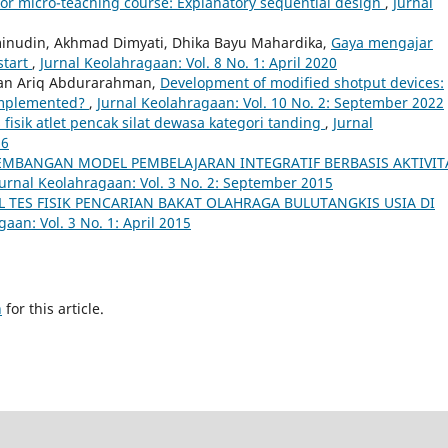
for micro-teaching course: Explanatory sequential design
,
Jurnal
Aminudin, Akhmad Dimyati, Dhika Bayu Mahardika,
Gaya mengajar
start
,
Jurnal Keolahragaan: Vol. 8 No. 1: April 2020
uzan Ariq Abdurarahman,
Development of modified shotput devices:
 implemented?
,
Jurnal Keolahragaan: Vol. 10 No. 2: September 2022
fisik atlet pencak silat dewasa kategori tanding
,
Jurnal
16
MBANGAN MODEL PEMBELAJARAN INTEGRATIF BERBASIS AKTIVIT
Jurnal Keolahragaan: Vol. 3 No. 2: September 2015
 TES FISIK PENCARIAN BAKAT OLAHRAGA BULUTANGKIS USIA DI
aan: Vol. 3 No. 1: April 2015
h
for this article.