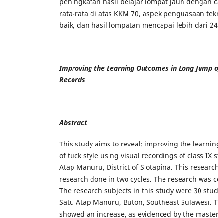
peningkatan hasil belajar lompat jauh dengan 
rata-rata di atas KKM 70, aspek penguasaan tek
baik, dan hasil lompatan mencapai lebih dari 2
Improving the Learning Outcomes in Long Jump of
Records
A
bstract
This study aims to reveal: improving the learni
of tuck style using visual recordings of class IX
Atap Manuru, District of Siotapina. This researc
research done in two cycles. The research was 
The research subjects in this study were 30 stud
Satu Atap Manuru, Buton, Southeast Sulawesi. Th
showed an increase, as evidenced by the master