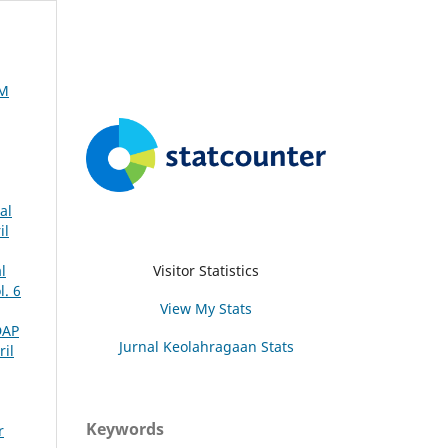
AM
al
il
Visitor Statistics
l
l. 6
View My Stats
DAP
Jurnal Keolahragaan Stats
ril
Keywords
r