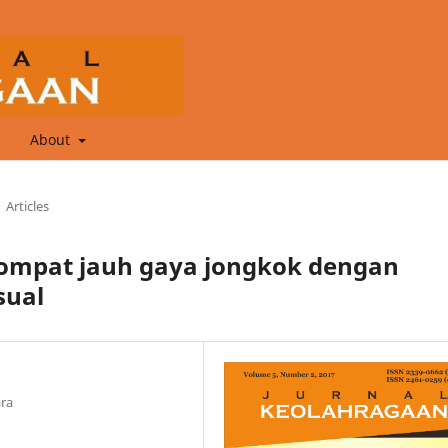
About
Articles
 lompat jauh gaya jongkok dengan
sual
ra