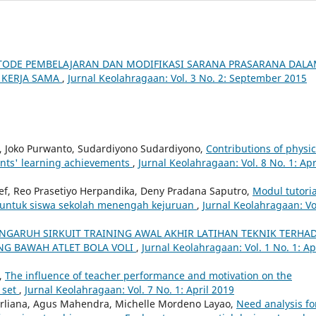
ODE PEMBELAJARAN DAN MODIFIKASI SARANA PRASARANA DAL
 KERJA SAMA
,
Jurnal Keolahragaan: Vol. 3 No. 2: September 2015
 Joko Purwanto, Sudardiyono Sudardiyono,
Contributions of physic
ents' learning achievements
,
Jurnal Keolahragaan: Vol. 8 No. 1: Apr
ef, Reo Prasetiyo Herpandika, Deny Pradana Saputro,
Modul tutoria
t untuk siswa sekolah menengah kejuruan
,
Jurnal Keolahragaan: Vo
NGARUH SIRKUIT TRAINING AWAL AKHIR LATIHAN TEKNIK TERHA
ING BAWAH ATLET BOLA VOLI
,
Jurnal Keolahragaan: Vol. 1 No. 1: Ap
,
The influence of teacher performance and motivation on the
 set
,
Jurnal Keolahragaan: Vol. 7 No. 1: April 2019
rliana, Agus Mahendra, Michelle Mordeno Layao,
Need analysis fo