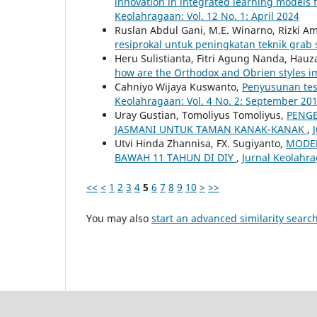
innovation in integrated learning models 
Keolahragaan: Vol. 12 No. 1: April 2024
Ruslan Abdul Gani, M.E. Winarno, Rizki 
resiprokal untuk peningkatan teknik grab 
Heru Sulistianta, Fitri Agung Nanda, Ha
how are the Orthodox and Obrien styles
Cahniyo Wijaya Kuswanto,
Penyusunan tes 
Keolahragaan: Vol. 4 No. 2: September 20
Uray Gustian, Tomoliyus Tomoliyus,
PENGE
JASMANI UNTUK TAMAN KANAK-KANAK
,
Utvi Hinda Zhannisa, FX. Sugiyanto,
MODEL
BAWAH 11 TAHUN DI DIY
,
Jurnal Keolahrag
<<
<
1
2
3
4
5
6
7
8
9
10
>
>>
You may also
start an advanced similarity searc