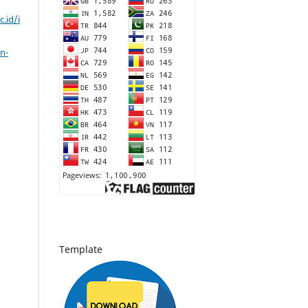
c.id/i
n-
Template