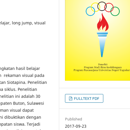
lajar, long jump, visual
gkatan hasil belajar
n rekaman visual pada
n Siotapina. Penelitian
a siklus. Penelitian
elitian ini adalah 30
FULLTEXT PDF
paten Buton, Sulawesi
aman visual dapat
ini dibuktikan dengan
Published
patan siswa. Terjadi
2017-09-23