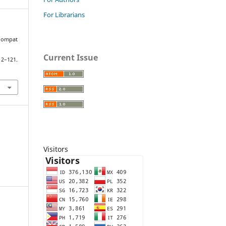
For Librarians
 lompat
Current Issue
112–121.
Visitors