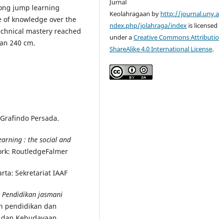
Jurnal
long jump learning
Keolahragaan by
http://journal.uny.a
e of knowledge over the
ndex.php/jolahraga/index
is licensed
echnical mastery reached
under a
Creative Commons Attributio
han 240 cm.
ShareAlike 4.0 International License
.
T Grafindo Persada.
earning
: the social and
rk: RoutledgeFalmer
rta: Sekretariat IAAF
.
Pendidikan jasmani
an pendidikan dan
an dan Kebudayaan