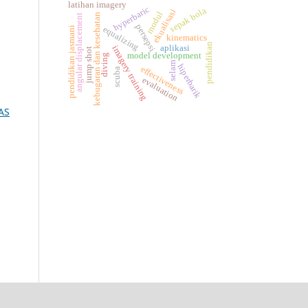
latihan imagery
hyperbaric
sepak bola
ekualisasi
modul
kebugaran dan kesehatan
angular displacement
persepsi
equalizing
pendidikan jasmani
kinematics
pendidikan
aplikasi
imagery training
jump shot
model development
diving
selam
hiperbarik
effectiveness
scuba
evaluation
AS