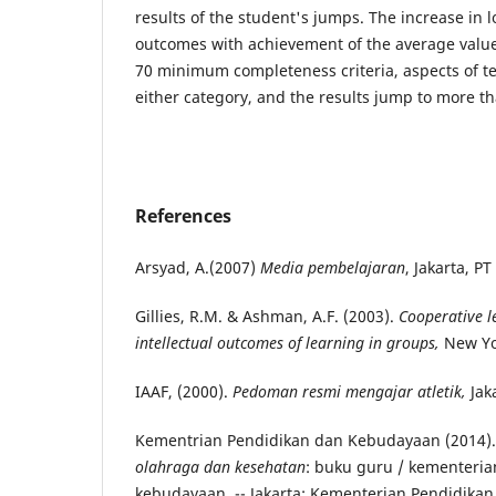
results of the student's jumps. The increase in 
outcomes with achievement of the average valu
70 minimum completeness criteria, aspects of t
either category, and the results jump to more t
References
Arsyad, A.(2007)
Media
pembelajaran
, Jakarta, P
Gillies, R.M. & Ashman, A.F. (2003).
Cooperative l
intellectual outcomes of learning in groups,
New Yo
IAAF, (2000).
Pedoman resmi mengajar atletik,
Jaka
Kementrian Pendidikan dan Kebudayaan (2014)
olahraga dan kesehatan
: buku guru / kementeri
kebudayaan. -- Jakarta: Kementerian Pendidik