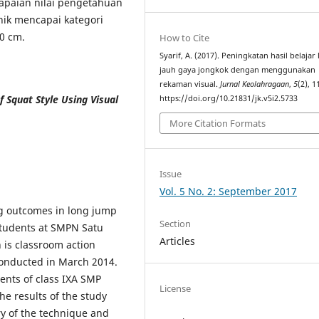
capaian nilai pengetahuan
nik mencapai kategori
40 cm.
How to Cite
Syarif, A. (2017). Peningkatan hasil belajar
jauh gaya jongkok dengan menggunakan
rekaman visual.
Jurnal Keolahragaan
,
5
(2), 
 Squat Style Using Visual
https://doi.org/10.21831/jk.v5i2.5733
More Citation Formats
Issue
Vol. 5 No. 2: September 2017
ng outcomes in long jump
Section
 students at SMPN Satu
Articles
h is classroom action
conducted in March 2014.
ents of class IXA SMP
License
e results of the study
y of the technique and