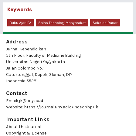
Keywords
Buku Ajar IPA
Sains Teknologi Masyarakat
Sekolah Dasar
Address
Jurnal Kependidikan
5th Floor, Faculty of Medicine Building
Universitas Negeri Yogyakarta
Jalan Colombo No. 1
Caturtunggal, Depok, Sleman, DIY
Indonesia 55281
Contact
Email:
jk@uny.ac.id
Website:
https://journal.uny.ac.id/index.php/jk
Important Links
About the Journal
Copyright & License