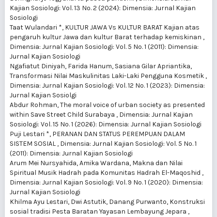
Kajian Sosiologi: Vol. 13 No. 2 (2024): Dimensia: Jurnal Kajian
Sosiologi
Taat Wulandari *,
KULTUR JAWA Vs KULTUR BARAT Kajian atas
pengaruh kultur Jawa dan kultur Barat terhadap kemiskinan
,
Dimensia: Jurnal Kajian Sosiologi: Vol. 5 No. 1 (2011): Dimensia:
Jurnal Kajian Sosiologi
Ngafiatut Diniyah, Farida Hanum, Sasiana Gilar Apriantika,
Transformasi Nilai Maskulinitas Laki-Laki Pengguna Kosmetik
,
Dimensia: Jurnal Kajian Sosiologi: Vol. 12 No. 1 (2023): Dimensia:
Jurnal Kajian Sosiolgi
Abdur Rohman,
The moral voice of urban society as presented
within Save Street Child Surabaya
,
Dimensia: Jurnal Kajian
Sosiologi: Vol. 15 No. 1 (2026): Dimensia: Jurnal Kajian Sosiologi
Puji Lestari *,
PERANAN DAN STATUS PEREMPUAN DALAM
SISTEM SOSIAL
,
Dimensia: Jurnal Kajian Sosiologi: Vol. 5 No. 1
(2011): Dimensia: Jurnal Kajian Sosiologi
Arum Mei Nursyahida, Amika Wardana,
Makna dan Nilai
Spiritual Musik Hadrah pada Komunitas Hadrah El-Maqoshid
,
Dimensia: Jurnal Kajian Sosiologi: Vol. 9 No. 1 (2020): Dimensia:
Jurnal Kajian Sosiologi
Khilma Ayu Lestari, Dwi Astutik, Danang Purwanto,
Konstruksi
sosial tradisi Pesta Baratan Yayasan Lembayung Jepara
,