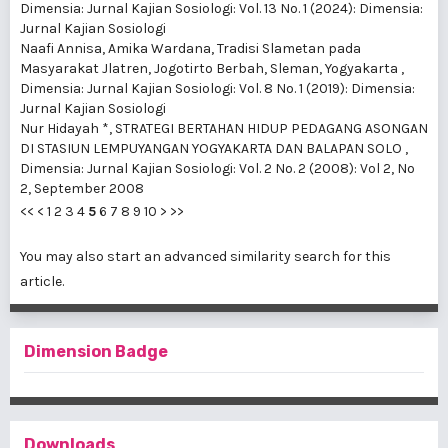
Dimensia: Jurnal Kajian Sosiologi: Vol. 13 No. 1 (2024): Dimensia:
Jurnal Kajian Sosiologi
Naafi Annisa, Amika Wardana,
Tradisi Slametan pada
Masyarakat Jlatren, Jogotirto Berbah, Sleman, Yogyakarta
,
Dimensia: Jurnal Kajian Sosiologi: Vol. 8 No. 1 (2019): Dimensia:
Jurnal Kajian Sosiologi
Nur Hidayah *,
STRATEGI BERTAHAN HIDUP PEDAGANG ASONGAN
DI STASIUN LEMPUYANGAN YOGYAKARTA DAN BALAPAN SOLO
,
Dimensia: Jurnal Kajian Sosiologi: Vol. 2 No. 2 (2008): Vol 2, No
2, September 2008
<<
<
1
2
3
4
5
6
7
8
9
10
>
>>
You may also
start an advanced similarity search
for this
article.
Dimension Badge
Downloads