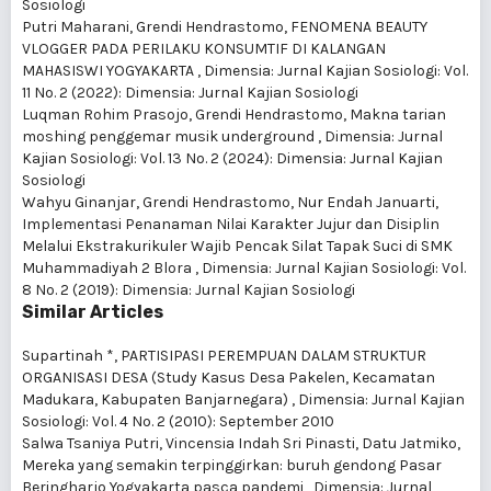
Sosiologi
Putri Maharani, Grendi Hendrastomo,
FENOMENA BEAUTY
VLOGGER PADA PERILAKU KONSUMTIF DI KALANGAN
MAHASISWI YOGYAKARTA
,
Dimensia: Jurnal Kajian Sosiologi: Vol.
11 No. 2 (2022): Dimensia: Jurnal Kajian Sosiologi
Luqman Rohim Prasojo, Grendi Hendrastomo,
Makna tarian
moshing penggemar musik underground
,
Dimensia: Jurnal
Kajian Sosiologi: Vol. 13 No. 2 (2024): Dimensia: Jurnal Kajian
Sosiologi
Wahyu Ginanjar, Grendi Hendrastomo, Nur Endah Januarti,
Implementasi Penanaman Nilai Karakter Jujur dan Disiplin
Melalui Ekstrakurikuler Wajib Pencak Silat Tapak Suci di SMK
Muhammadiyah 2 Blora
,
Dimensia: Jurnal Kajian Sosiologi: Vol.
8 No. 2 (2019): Dimensia: Jurnal Kajian Sosiologi
Similar Articles
Supartinah *,
PARTISIPASI PEREMPUAN DALAM STRUKTUR
ORGANISASI DESA (Study Kasus Desa Pakelen, Kecamatan
Madukara, Kabupaten Banjarnegara)
,
Dimensia: Jurnal Kajian
Sosiologi: Vol. 4 No. 2 (2010): September 2010
Salwa Tsaniya Putri, Vincensia Indah Sri Pinasti, Datu Jatmiko,
Mereka yang semakin terpinggirkan: buruh gendong Pasar
Beringharjo Yogyakarta pasca pandemi
,
Dimensia: Jurnal