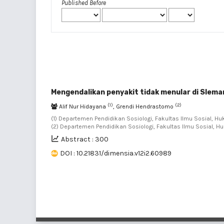
Published Before
Mengendalikan penyakit tidak menular di Slema
(1)
(2)
Alif Nur Hidayana
, Grendi Hendrastomo
(1) Departemen Pendidikan Sosiologi, Fakultas Ilmu Sosial, Huk
(2) Departemen Pendidikan Sosiologi, Fakultas Ilmu Sosial, Hu
Abstract : 300
DOI : 10.21831/dimensia.v12i2.60989