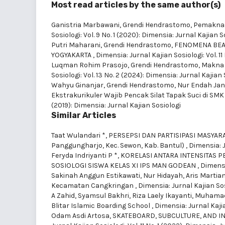
Most read articles by the same author(s)
Ganistria Marbawani, Grendi Hendrastomo,
Pemaknaa
Sosiologi: Vol. 9 No. 1 (2020): Dimensia: Jurnal Kajian S
Putri Maharani, Grendi Hendrastomo,
FENOMENA BEA
YOGYAKARTA
,
Dimensia: Jurnal Kajian Sosiologi: Vol. 1
Luqman Rohim Prasojo, Grendi Hendrastomo,
Makna 
Sosiologi: Vol. 13 No. 2 (2024): Dimensia: Jurnal Kajian
Wahyu Ginanjar, Grendi Hendrastomo, Nur Endah Jan
Ekstrakurikuler Wajib Pencak Silat Tapak Suci di S
(2019): Dimensia: Jurnal Kajian Sosiologi
Similar Articles
Taat Wulandari *,
PERSEPSI DAN PARTISIPASI MASYAR
Panggungharjo, Kec. Sewon, Kab. Bantul)
,
Dimensia: J
Feryda Indriyanti P *,
KORELASI ANTARA INTENSITAS 
SOSIOLOGI SISWA KELAS XI IPS MAN GODEAN
,
Dimensi
Sakinah Anggun Estikawati, Nur Hidayah, Aris Martia
Kecamatan Cangkringan
,
Dimensia: Jurnal Kajian Sos
A Zahid, Syamsul Bakhri, Riza Laely Ikayanti, Muhamad
Blitar Islamic Boarding School
,
Dimensia: Jurnal Kajia
Odam Asdi Artosa,
SKATEBOARD, SUBCULTURE, AND I