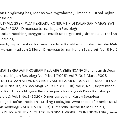
n Nongkrong bagi Mahasiswa Yogyakarta
,
Dimensia: Jurnal Kajian
osiologi
UTY VLOGGER PADA PERILAKU KONSUMTIF DI KALANGAN MAHASISWI
1 No. 2 (2022): Dimensia: Jurnal Kajian Sosiologi
tarian moshing penggemar musik underground
,
Dimensia: Jurnal Ka
 Sosiologi
uarti,
Implementasi Penanaman Nilai Karakter Jujur dan Disiplin Mela
MK Muhammadiyah 2 Blora
,
Dimensia: Jurnal Kajian Sosiologi: Vol. 8 No. 
AKAT TERHADAP PROGRAM KELUARGA BERENCANA (Penelitian di Desa
urnal Kajian Sosiologi: Vol. 2 No. 1 (2008): Vol 2, No 1, Maret 2008
PENGELOLAAN KELAS DAN MOTIVASI BELAJAR DENGAN PRESTASI BELAJA
a: Jurnal Kajian Sosiologi: Vol. 3 No. 2 (2009): Vol 3, No 2, September 
na,
Pendidikan Mitigasi Bencana pada Keluarga di Desa Kepuharjo
iologi: Vol. 9 No. 2 (2020): Dimensia: Jurnal Kajian Sosiologi
 Hijazi,
Ro'an Tradition: Building Ecological Awareness of Mamba'us S
n Sosiologi: Vol. 12 No. 1 (2023): Dimensia: Jurnal Kajian Sosiolgi
NDUSTRY: A STUDY ABOUT YOUNG SKATE WORKERS IN INDONESIA
,
Dime