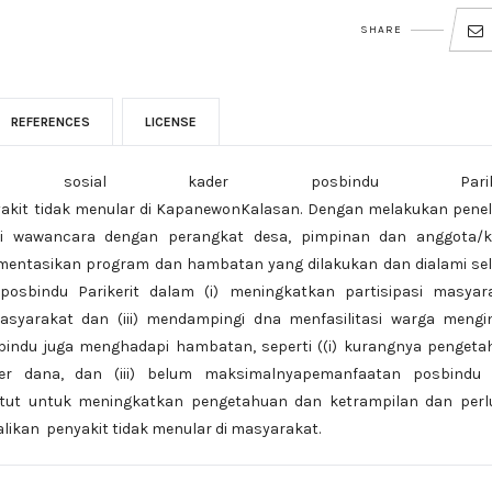
SHARE
REFERENCES
LICENSE
an sosial kader posbindu Parike
kit tidak menular di KapanewonKalasan. Dengan melakukan peneli
lui wawancara dengan perangkat desa, pimpinan dan anggota/k
entasikan program dan hambatan yang dilakukan dan dialami se
 posbindu Parikerit dalam (i) meningkatkan partisipasi masyara
asyarakat dan (iii) mendampingi dna menfasilitasi warga mengin
bindu juga menghadapi hambatan, seperti ((i) kurangnya pengeta
er dana, dan (iii) belum maksimalnyapemanfaatan posbindu 
untut untuk meningkatkan pengetahuan dan ketrampilan dan perl
ikan penyakit tidak menular di masyarakat.