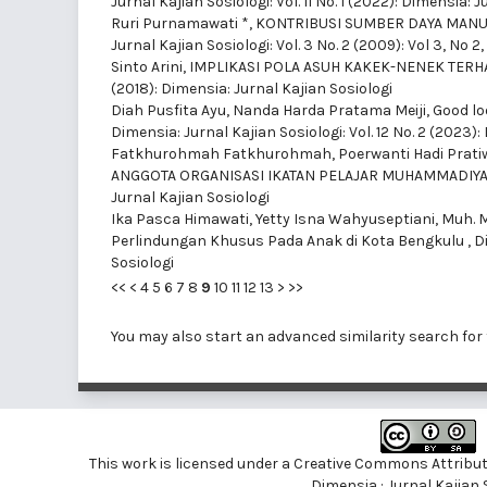
Jurnal Kajian Sosiologi: Vol. 11 No. 1 (2022): Dimensia: 
Ruri Purnamawati *,
KONTRIBUSI SUMBER DAYA MANU
Jurnal Kajian Sosiologi: Vol. 3 No. 2 (2009): Vol 3, No
Sinto Arini,
IMPLIKASI POLA ASUH KAKEK-NENEK TERH
(2018): Dimensia: Jurnal Kajian Sosiologi
Diah Pusfita Ayu, Nanda Harda Pratama Meiji,
Good l
Dimensia: Jurnal Kajian Sosiologi: Vol. 12 No. 2 (2023):
Fatkhurohmah Fatkhurohmah, Poerwanti Hadi Pratiwi
ANGGOTA ORGANISASI IKATAN PELAJAR MUHAMMADIYA
Jurnal Kajian Sosiologi
Ika Pasca Himawati, Yetty Isna Wahyuseptiani, Muh.
Perlindungan Khusus Pada Anak di Kota Bengkulu
,
D
Sosiologi
<<
<
4
5
6
7
8
9
10
11
12
13
>
>>
You may also
start an advanced similarity search
for 
This work is licensed under a
Creative Commons Attributi
Dimensia : Jurnal Kajian 