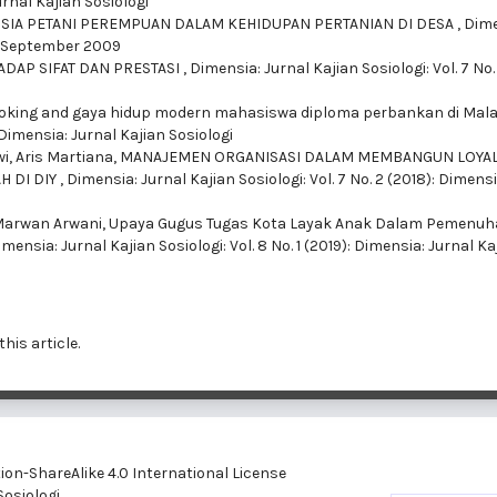
Jurnal Kajian Sosiologi
SIA PETANI PEREMPUAN DALAM KEHIDUPAN PERTANIAN DI DESA
,
Dime
 2, September 2009
ADAP SIFAT DAN PRESTASI
,
Dimensia: Jurnal Kajian Sosiologi: Vol. 7 No. 
ooking and gaya hidup modern mahasiswa diploma perbankan di Mal
 Dimensia: Jurnal Kajian Sosiologi
, Aris Martiana,
MANAJEMEN ORGANISASI DALAM MEMBANGUN LOYAL
H DI DIY
,
Dimensia: Jurnal Kajian Sosiologi: Vol. 7 No. 2 (2018): Dimensi
 Marwan Arwani,
Upaya Gugus Tugas Kota Layak Anak Dalam Pemenuh
imensia: Jurnal Kajian Sosiologi: Vol. 8 No. 1 (2019): Dimensia: Jurnal Ka
this article.
on-ShareAlike 4.0 International License
Sosiologi