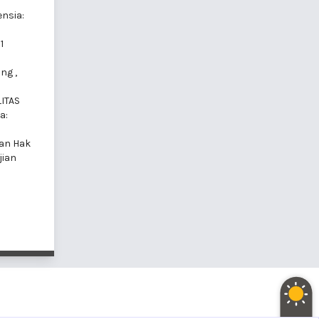
nsia:
1
ang
,
ITAS
a:
an Hak
jian