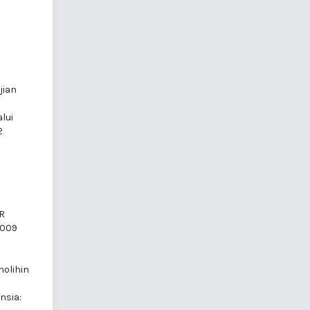
jian
lui
2
R
2009
holihin
nsia: