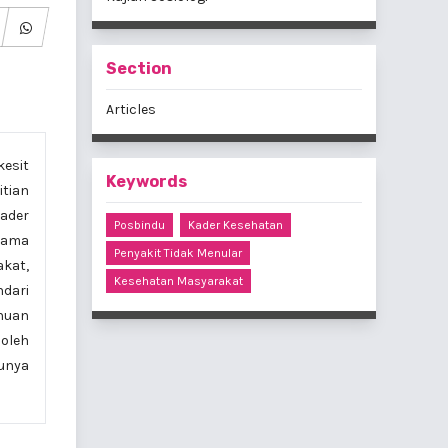
Section
Articles
sit
Keywords
tian
ader
Posbindu
Kader Kesehatan
lama
Penyakit Tidak Menular
kat,
Kesehatan Masyarakat
dari
huan
oleh
unya