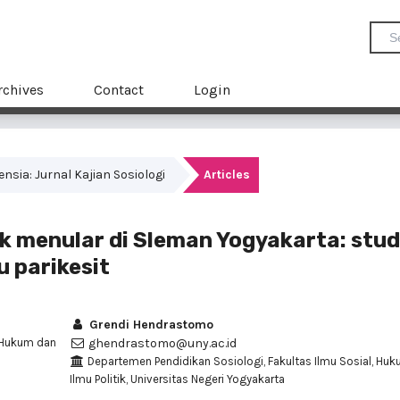
rchives
Contact
Login
mensia: Jurnal Kajian Sosiologi
Articles
k menular di Sleman Yogyakarta: stud
 parikesit
Grendi Hendrastomo
, Hukum dan
ghendrastomo@uny.ac.id
Departemen Pendidikan Sosiologi, Fakultas Ilmu Sosial, Hu
Ilmu Politik, Universitas Negeri Yogyakarta