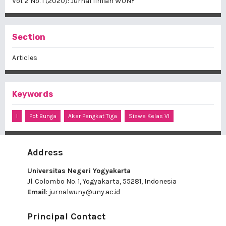
Vol. 2 No. 1 (2020): Jurnal Ilmiah WUNY
Section
Articles
Keywords
I
Pot Bunga
Akar Pangkat Tiga
Siswa Kelas VI
Address
Universitas Negeri Yogyakarta
Jl. Colombo No. 1, Yogyakarta, 55281, Indonesia
Email
:
jurnalwuny@uny.ac.id
Principal Contact