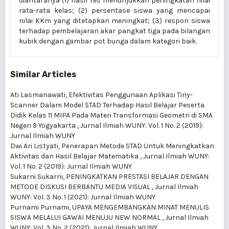
diantaranya (1) hasil tes menunjukkan peningkatan nilai
rata-rata kelas; (2) persentase siswa yang mencapai
nilai KKm yang ditetapkan meningkat; (3) respon siswa
terhadap pembelajaran akar pangkat tiga pada bilangan
kubik dengan gambar pot bunga dalam kategori baik.
Similar Articles
Ati Lasmanawati,
Efektivitas Penggunaan Aplikasi Tiny-
Scanner Dalam Model STAD Terhadap Hasil Belajar Peserta
Didik Kelas 11 MIPA Pada Materi Transformasi Geometri di SMA
Negeri 9 Yogyakarta
,
Jurnal Ilmiah WUNY: Vol. 1 No. 2 (2019):
Jurnal Ilmiah WUNY
Dwi Ari Listyati,
Penerapan Metode STAD Untuk Meningkatkan
Aktivitas dan Hasil Belajar Matematika
,
Jurnal Ilmiah WUNY:
Vol. 1 No. 2 (2019): Jurnal Ilmiah WUNY
Sukarni Sukarni,
PENINGKATKAN PRESTASI BELAJAR DENGAN
METODE DISKUSI BERBANTU MEDIA VISUAL
,
Jurnal Ilmiah
WUNY: Vol. 3 No. 1 (2021): Jurnal Ilmiah WUNY
Purnami Purnami,
UPAYA MENGEMBANGKAN MINAT MENULIS
SISWA MELALUI GAWAI MENUJU NEW NORMAL
,
Jurnal Ilmiah
WUNY: Vol. 3 No. 2 (2021): Jurnal Ilmiah WUNY