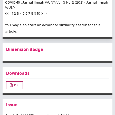
COVID-19
,
Jurnal Ilmiah WUNY: Vol. 3 No. 2 (2021): Jurnal Ilmiah
WUNY
<<
<
1
2
3
4
5
6
7
8
9
10
>
>>
You may also
start an advanced similarity search
for this
article.
Dimension Badge
Downloads
PDF
Issue