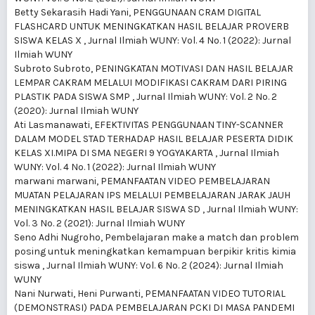
Betty Sekarasih Hadi Yani,
PENGGUNAAN CRAM DIGITAL
FLASHCARD UNTUK MENINGKATKAN HASIL BELAJAR PROVERB
SISWA KELAS X
,
Jurnal Ilmiah WUNY: Vol. 4 No. 1 (2022): Jurnal
Ilmiah WUNY
Subroto Subroto,
PENINGKATAN MOTIVASI DAN HASIL BELAJAR
LEMPAR CAKRAM MELALUI MODIFIKASI CAKRAM DARI PIRING
PLASTIK PADA SISWA SMP
,
Jurnal Ilmiah WUNY: Vol. 2 No. 2
(2020): Jurnal Ilmiah WUNY
Ati Lasmanawati,
EFEKTIVITAS PENGGUNAAN TINY-SCANNER
DALAM MODEL STAD TERHADAP HASIL BELAJAR PESERTA DIDIK
KELAS XI.MIPA DI SMA NEGERI 9 YOGYAKARTA
,
Jurnal Ilmiah
WUNY: Vol. 4 No. 1 (2022): Jurnal Ilmiah WUNY
marwani marwani,
PEMANFAATAN VIDEO PEMBELAJARAN
MUATAN PELAJARAN IPS MELALUI PEMBELAJARAN JARAK JAUH
MENINGKATKAN HASIL BELAJAR SISWA SD
,
Jurnal Ilmiah WUNY:
Vol. 3 No. 2 (2021): Jurnal Ilmiah WUNY
Seno Adhi Nugroho,
Pembelajaran make a match dan problem
posing untuk meningkatkan kemampuan berpikir kritis kimia
siswa
,
Jurnal Ilmiah WUNY: Vol. 6 No. 2 (2024): Jurnal Ilmiah
WUNY
Nani Nurwati, Heni Purwanti,
PEMANFAATAN VIDEO TUTORIAL
(DEMONSTRASI) PADA PEMBELAJARAN PCKI DI MASA PANDEMI