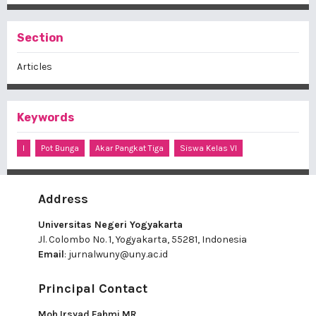
Section
Articles
Keywords
I
Pot Bunga
Akar Pangkat Tiga
Siswa Kelas VI
Address
Universitas Negeri Yogyakarta
Jl. Colombo No. 1, Yogyakarta, 55281, Indonesia
Email
:
jurnalwuny@uny.ac.id
Principal Contact
Moh Irsyad Fahmi MR