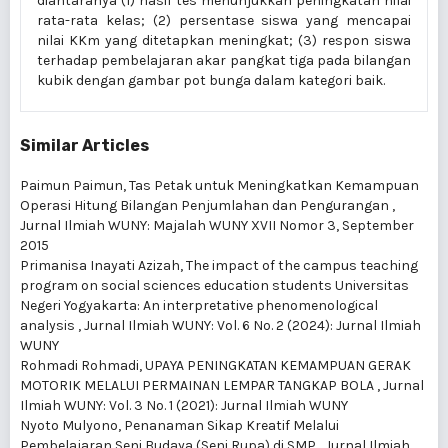
diantaranya (1) hasil tes menunjukkan peningkatan nilai
rata-rata kelas; (2) persentase siswa yang mencapai
nilai KKm yang ditetapkan meningkat; (3) respon siswa
terhadap pembelajaran akar pangkat tiga pada bilangan
kubik dengan gambar pot bunga dalam kategori baik.
Similar Articles
Paimun Paimun,
Tas Petak untuk Meningkatkan Kemampuan
Operasi Hitung Bilangan Penjumlahan dan Pengurangan
,
Jurnal Ilmiah WUNY: Majalah WUNY XVII Nomor 3, September
2015
Primanisa Inayati Azizah,
The impact of the campus teaching
program on social sciences education students Universitas
Negeri Yogyakarta: An interpretative phenomenological
analysis
,
Jurnal Ilmiah WUNY: Vol. 6 No. 2 (2024): Jurnal Ilmiah
WUNY
Rohmadi Rohmadi,
UPAYA PENINGKATAN KEMAMPUAN GERAK
MOTORIK MELALUI PERMAINAN LEMPAR TANGKAP BOLA
,
Jurnal
Ilmiah WUNY: Vol. 3 No. 1 (2021): Jurnal Ilmiah WUNY
Nyoto Mulyono,
Penanaman Sikap Kreatif Melalui
Pembelajaran Seni Budaya (Seni Rupa) di SMP
,
Jurnal Ilmiah