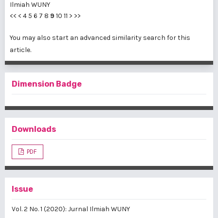
Ilmiah WUNY
<<
<
4
5
6
7
8
9
10
11
>
>>
You may also
start an advanced similarity search
for this
article.
Dimension Badge
Downloads
PDF
Issue
Vol. 2 No. 1 (2020): Jurnal Ilmiah WUNY