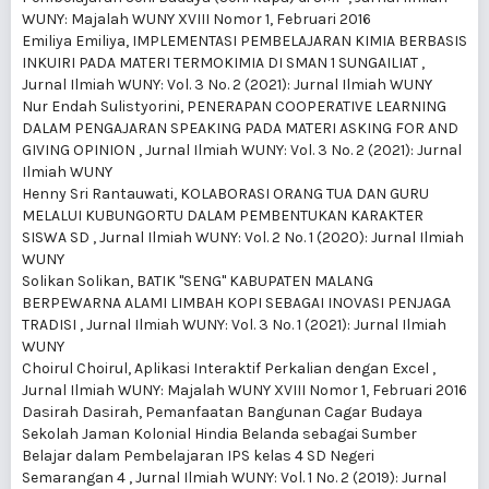
WUNY: Majalah WUNY XVIII Nomor 1, Februari 2016
Emiliya Emiliya,
IMPLEMENTASI PEMBELAJARAN KIMIA BERBASIS
INKUIRI PADA MATERI TERMOKIMIA DI SMAN 1 SUNGAILIAT
,
Jurnal Ilmiah WUNY: Vol. 3 No. 2 (2021): Jurnal Ilmiah WUNY
Nur Endah Sulistyorini,
PENERAPAN COOPERATIVE LEARNING
DALAM PENGAJARAN SPEAKING PADA MATERI ASKING FOR AND
GIVING OPINION
,
Jurnal Ilmiah WUNY: Vol. 3 No. 2 (2021): Jurnal
Ilmiah WUNY
Henny Sri Rantauwati,
KOLABORASI ORANG TUA DAN GURU
MELALUI KUBUNGORTU DALAM PEMBENTUKAN KARAKTER
SISWA SD
,
Jurnal Ilmiah WUNY: Vol. 2 No. 1 (2020): Jurnal Ilmiah
WUNY
Solikan Solikan,
BATIK "SENG" KABUPATEN MALANG
BERPEWARNA ALAMI LIMBAH KOPI SEBAGAI INOVASI PENJAGA
TRADISI
,
Jurnal Ilmiah WUNY: Vol. 3 No. 1 (2021): Jurnal Ilmiah
WUNY
Choirul Choirul,
Aplikasi Interaktif Perkalian dengan Excel
,
Jurnal Ilmiah WUNY: Majalah WUNY XVIII Nomor 1, Februari 2016
Dasirah Dasirah,
Pemanfaatan Bangunan Cagar Budaya
Sekolah Jaman Kolonial Hindia Belanda sebagai Sumber
Belajar dalam Pembelajaran IPS kelas 4 SD Negeri
Semarangan 4
,
Jurnal Ilmiah WUNY: Vol. 1 No. 2 (2019): Jurnal