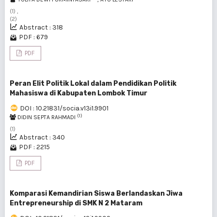
(1) ,
(2)
Abstract : 318
PDF : 679
PDF
Peran Elit Politik Lokal dalam Pendidikan Politik
Mahasiswa di Kabupaten Lombok Timur
DOI : 10.21831/socia.v13i1.9901
(1)
DIDIN SEPTA RAHMADI
(1)
Abstract : 340
PDF : 2215
PDF
Komparasi Kemandirian Siswa Berlandaskan Jiwa
Entrepreneurship di SMK N 2 Mataram