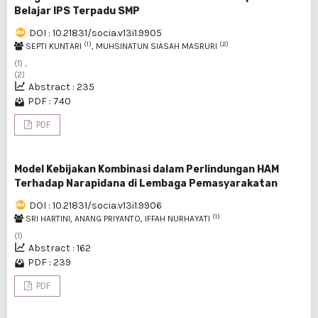
Belajar IPS Terpadu SMP
DOI : 10.21831/socia.v13i1.9905
(1)
(2)
SEPTI KUNTARI
, MUHSINATUN SIASAH MASRURI
(1) ,
(2)
Abstract : 235
PDF : 740
PDF
Model Kebijakan Kombinasi dalam Perlindungan HAM
Terhadap Narapidana di Lembaga Pemasyarakatan
DOI : 10.21831/socia.v13i1.9906
(1)
SRI HARTINI, ANANG PRIYANTO, IFFAH NURHAYATI
(1)
Abstract : 162
PDF : 239
PDF