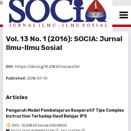
SOCIA: Jurnal Ilmu-Ilmu Sosial
Vol. 13 No. 1 (2016): SOCIA: Jurnal
Ilmu-Ilmu Sosial
DOI:
https://doi.org/10.21831/socia.v13i1
Published:
2016-07-01
Articles
Pengaruh Model Pembelajaran Kooperatif Tipe Complex
Instruction Terhadap Hasil Belajar IPS
DOI : 10.21831/socia.v13i1.9900
(1)
(2)
YULITA DEWI PURMINTASARI
, AYU LESTARI