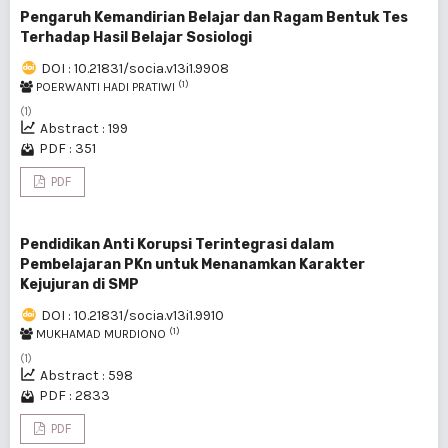
Pengaruh Kemandirian Belajar dan Ragam Bentuk Tes
Terhadap Hasil Belajar Sosiologi
DOI : 10.21831/socia.v13i1.9908
(1)
POERWANTI HADI PRATIWI
(1)
Abstract : 199
PDF : 351
PDF
Pendidikan Anti Korupsi Terintegrasi dalam
Pembelajaran PKn untuk Menanamkan Karakter
Kejujuran di SMP
DOI : 10.21831/socia.v13i1.9910
(1)
MUKHAMAD MURDIONO
(1)
Abstract : 598
PDF : 2833
PDF