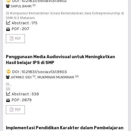
DOI : 10.21831/socia.v13i1.9902
(1)
SAIFUL BAHRI
(1) Komparasi Kemandirian Siswa Berlandaskan Jiwa Entrepreneurship di
SMK N 2 Mataram
Abstract : 175
PDF : 207
PDF
Penggunaan Media Audiovisual untuk Meningkatkan
Hasil belajar IPS di SMP
DOI : 10.21831/socia.v13i1.9903
(1)
(2)
JATMIKO SIDI
, MUKMINAN MUKMINAN
(1) ,
(2)
Abstract : 539
PDF : 2879
PDF
Implementasi Pendidikan Karakter dalam Pembelajaran