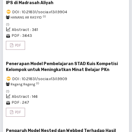
IPS di Madrasah Aliyah
DOI : 10.21831/socia.v13i1.9904
(1)
HANANG AR RASYID
(1)
Abstract : 361
PDF : 3643
PDF
Penerapan Model Pembelajaran STAD Kuis Kompetisi
Kelompok untuk Meningkatkan Minat Belajar PKn
DOI : 10.21831/socia.v13i1.9909
(1)
Regeng Regeng
(1)
Abstract : 146
PDF : 247
PDF
Pengaruh Model Nested dan Webbed Terhadap Hasil