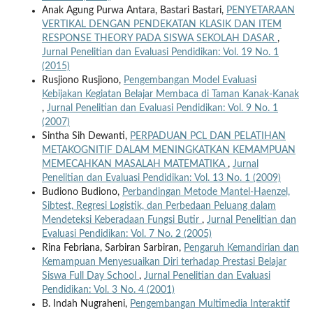
Anak Agung Purwa Antara, Bastari Bastari,
PENYETARAAN
VERTIKAL DENGAN PENDEKATAN KLASIK DAN ITEM
RESPONSE THEORY PADA SISWA SEKOLAH DASAR
,
Jurnal Penelitian dan Evaluasi Pendidikan: Vol. 19 No. 1
(2015)
Rusjiono Rusjiono,
Pengembangan Model Evaluasi
Kebijakan Kegiatan Belajar Membaca di Taman Kanak-Kanak
,
Jurnal Penelitian dan Evaluasi Pendidikan: Vol. 9 No. 1
(2007)
Sintha Sih Dewanti,
PERPADUAN PCL DAN PELATIHAN
METAKOGNITIF DALAM MENINGKATKAN KEMAMPUAN
MEMECAHKAN MASALAH MATEMATIKA
,
Jurnal
Penelitian dan Evaluasi Pendidikan: Vol. 13 No. 1 (2009)
Budiono Budiono,
Perbandingan Metode Mantel-Haenzel,
Sibtest, Regresi Logistik, dan Perbedaan Peluang dalam
Mendeteksi Keberadaan Fungsi Butir
,
Jurnal Penelitian dan
Evaluasi Pendidikan: Vol. 7 No. 2 (2005)
Rina Febriana, Sarbiran Sarbiran,
Pengaruh Kemandirian dan
Kemampuan Menyesuaikan Diri terhadap Prestasi Belajar
Siswa Full Day School
,
Jurnal Penelitian dan Evaluasi
Pendidikan: Vol. 3 No. 4 (2001)
B. Indah Nugraheni,
Pengembangan Multimedia Interaktif