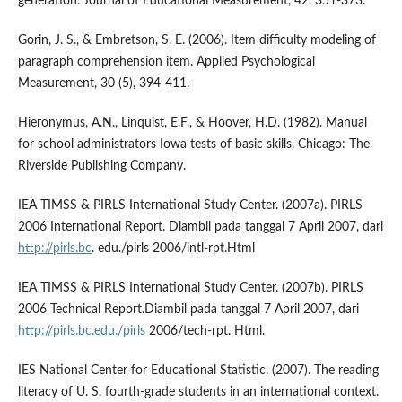
generation. Journal of Educational Measurement, 42, 351-373.
Gorin, J. S., & Embretson, S. E. (2006). Item difficulty modeling of
paragraph comprehension item. Applied Psychological
Measurement, 30 (5), 394-411.
Hieronymus, A.N., Linquist, E.F., & Hoover, H.D. (1982). Manual
for school administrators Iowa tests of basic skills. Chicago: The
Riverside Publishing Company.
IEA TIMSS & PIRLS International Study Center. (2007a). PIRLS
2006 International Report. Diambil pada tanggal 7 April 2007, dari
http://pirls.bc
. edu./pirls 2006/intl-rpt.Html
IEA TIMSS & PIRLS International Study Center. (2007b). PIRLS
2006 Technical Report.Diambil pada tanggal 7 April 2007, dari
http://pirls.bc.edu./pirls
2006/tech-rpt. Html.
IES National Center for Educational Statistic. (2007). The reading
literacy of U. S. fourth-grade students in an international context.