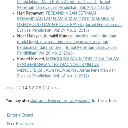
Pembelajaran Mata Kuliah Akuntansi Dasar 1
,
Jurnal
Penelitian dan Evaluasi Pendidikan: Vol. 9 No. 1 (2007)
Heri Retnawati,
PERBANDINGAN ESTIMASI
KEMAMPUAN LATEN ANTARA METODE MAKSIMUM
LIKELIHOOD DAN METODE BAYES
,
Jurnal Penelitian dan
Evaluasi Pendidikan: Vol. 19 No. 2 (2015)
Noer Hidayah, Kumaidi Kumaidi,
Analisis model simultan
model logistik satu parameter dengan waktu respon
berdasarkan data simulasi
,
Jurnal Penelitian dan Evaluasi
Pendidikan: Vol. 20 No. 2 (2016)
Kusaeri Kusaeri,
MENGGUNAKAN MODEL DINA DALAM
PENGEMBANGAN TES DIAGNOSTIK UNTUK
MENDETEKSI SALAH KONSEPSI
,
Jurnal Penelitian dan
Evaluasi Pendidikan: Vol. 16 No. 1 (2012)
<<
<
1
2
3
4
5
6
7
8
9
10
>
>>
You may also
start an advanced similarity search
for this article.
Editorial Board
Peer-Reviewers