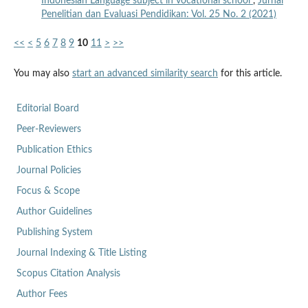
Indonesian Language subject in vocational school
,
Jurnal
Penelitian dan Evaluasi Pendidikan: Vol. 25 No. 2 (2021)
<<
<
5
6
7
8
9
10
11
>
>>
You may also
start an advanced similarity search
for this article.
Editorial Board
Peer-Reviewers
Publication Ethics
Journal Policies
Focus & Scope
Author Guidelines
Publishing System
Journal Indexing & Title Listing
Scopus Citation Analysis
Author Fees