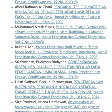
Evaluasi Pendidikan: Vol. 19 No. 2 (2015)
Abdul Rahman A. Ghani,
PENGARUH TES FORMATIF DAN
KEMANDIRIAN BELAJAR TERHADAP HASIL BELAJAR
EKONOMI SISWA SMA
,
Jurnal Penelitian dan Evaluasi
Pendidikan: Vol. 12 No. 2 (2008)
Muhammad Natsir Yunas,
Peran Surau Syaikh Burhanuddin
sebagai Lembaga Pendidikan Islam Tradisional di Pariaman
Sumatera Barat
,
Jurnal Penelitian dan Evaluasi Pendidikan:
Vol. 7 No. 2 (2005)
Kurotul Aeni,
Proses Pendidikan Budi Pekerti di Taman
Muda Majelis Ibu Pawiyatan Tamansiswa Yogyakarta
,
Jurnal
Penelitian dan Evaluasi Pendidikan: Vol. 7 No. 1 (2005)
Sri Yamtinah, Budiyono Budiyono,
PENGEMBANGAN
INSTRUMEN DIAGNOSIS KESULITAN BELAJAR PADA
PEMBELAJARAN KIMIA DI SMA
,
Jurnal Penelitian dan
Evaluasi Pendidikan: Vol. 19 No. 1 (2015)
Hesti Sadtyadi, Badrun Kartowagiran,
PENGEMBANGAN
INSTRUMEN PENILAIAN KINERJA GURU SEKOLAH
DASAR BERBASIS TUGAS POKOK DAN FUNGSI
,
Jurnal
Penelitian dan Evaluasi Pendidikan: Vol. 18 No. 2 (2014)
Sigit Pambudi, Istiana Hermawati,
An evaluation of
Musyawarah Guru Mata Pelajaran (MGMP) program of