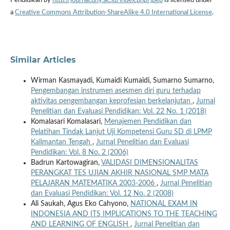
Pendidikan by
http://journal.uny.ac.id/index.php/jpep
is licensed under
a
Creative Commons Attribution-ShareAlike 4.0 International License
.
Similar Articles
Wirman Kasmayadi, Kumaidi Kumaidi, Sumarno Sumarno,
Pengembangan instrumen asesmen diri guru terhadap
aktivitas pengembangan keprofesian berkelanjutan
,
Jurnal
Penelitian dan Evaluasi Pendidikan: Vol. 22 No. 1 (2018)
Komalasari Komalasari,
Menajemen Pendidikan dan
Pelatihan Tindak Lanjut Uji Kompetensi Guru SD di LPMP
Kalimantan Tengah
,
Jurnal Penelitian dan Evaluasi
Pendidikan: Vol. 8 No. 2 (2006)
Badrun Kartowagiran,
VALIDASI DIMENSIONALITAS
PERANGKAT TES UJIAN AKHIR NASIONAL SMP MATA
PELAJARAN MATEMATIKA 2003-2006
,
Jurnal Penelitian
dan Evaluasi Pendidikan: Vol. 12 No. 2 (2008)
Ali Saukah, Agus Eko Cahyono,
NATIONAL EXAM IN
INDONESIA AND ITS IMPLICATIONS TO THE TEACHING
AND LEARNING OF ENGLISH
,
Jurnal Penelitian dan