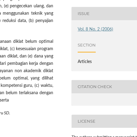
, (e) pengecekan ulang, dan
ISSUE
ta menggunakan teknik yang
 reduksi data, (b) penyajian
Vol. 8 No. 2 (2006)
anaan diklat belum optimal
SECTION
iklat, (c) kesesuaian program
an diklat, dan (e) dana yang
Articles
 dari pembagian kerja dengan
layanan non akademik diklat
elum optimal, yang dilihat
g kompetensi guru, (c) waktu,
CITATION CHECK
san belum terlaksana dengan
serta
ru SD.
LICENSE