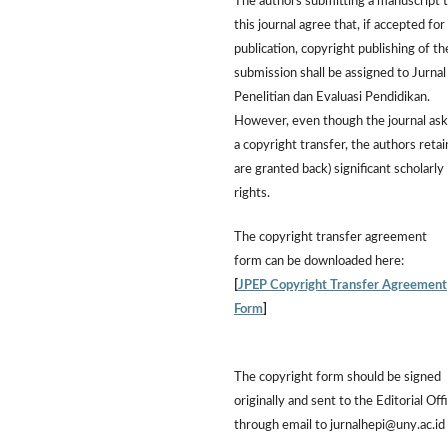
The authors submitting a manuscript 
this journal agree that, if accepted for
publication, copyright publishing of th
submission shall be assigned to Jurnal
Penelitian dan Evaluasi Pendidikan.
However,
even though the journal ask
a copyright transfer, the authors retai
are granted back) significant scholarly
rights.
The
copyright transfer agreement
form
can be downloaded here:
[
JPEP Copyright Transfer Agreement
Form
]
The copyright form should be signed
originally and sent to the Editorial Off
through email to jurnalhepi@uny.ac.id