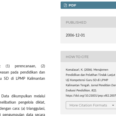
PDF
PUBLISHED
2006-12-01
HOW TO CITE
: (1) perencanaan, (2)
Komalasari, K. (2006). Menajemen
awasan pada pendidikan dan
Pendidikan dan Pelatihan Tindak Lanjut
guru SD di LPMP Kalimantan
Uji Kompetensi Guru SD di LPMP
Kalimantan Tengah.
Jurnal Penelitian Da
Evaluasi Pendidikan
,
8
(2).
. Data dikumpulkan melalui
https://doi.org/10.21831/pep.v8i2.200
libatkan pengelola diklat,
More Citation Formats
dengan cara: (a) trianggulasi,
(c) pengumpulan data secara