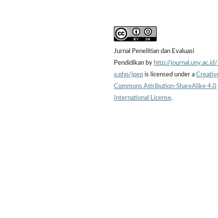
Jurnal Penelitian dan Evaluasi
Pendidikan by
http://journal.uny.ac.id
x.php/jpep
is licensed under a
Creativ
Commons Attribution-ShareAlike 4.0
International License
.