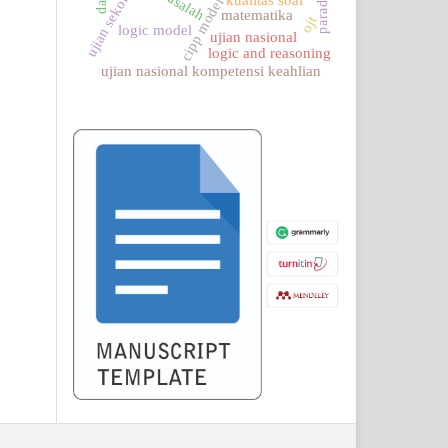
paradigma
ujian sekolah
masalah
kualitas soal
cipp model
matematika
ojt
logic model
ujian nasional
logic and reasoning
ujian nasional kompetensi keahlian