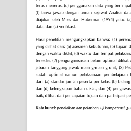
terus menerus, (d) penggunakan data yang berlimpah
(f) tanya jawab dengan teman sejawat Analisis da
diajukan oleh Miles dan Huberman (1994) yaitu: (a)
data, dan (c) verifikasL
Hasil penelitian mengungkapkan bahwa: (1) perenc
yang dilihat dari: (a) asesmen kebutuhan, (b) tujuan d
dengan waktu diklat, (d) waktu dan tempat pelaksana
tersedia; (2) pengorganisasian belum optimal dilihat
jabaran tanggung jawab masing-masing unit; (3) Pe
sudah optimal namun pelaksanaan pembelajaran b
dari: (a) standar jumlah peserta per kelas, (b) bidan
dan (d) kelengkapan bahan diklat; dan (4) pengawa
baik, dilihat dari pencapaian tujuan dan partisipasi pe
Kata kunci:
pendidikan dan pelatihan, uji kompetensi, gu