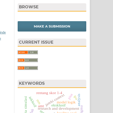
BROWSE
MAKE A SUBMISSION
/inde
e
CURRENT ISSUE
KEYWORDS
rentang skor 1-4
jambi context
pisa
analysis
ipa
inklusif
data simulasi
mts
model logik
eksklusif
amt
research and development