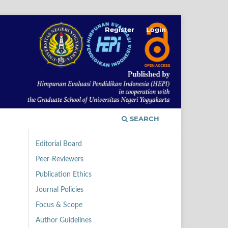
Register
Login
SEARCH
Editorial Board
Peer-Reviewers
Publication Ethics
Journal Policies
Focus & Scope
Author Guidelines