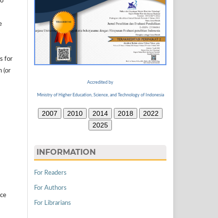
to
e
s for
n (or
Accredited by
Ministry of Higher Education, Science, and Technology of Indonesia
2007
2010
2014
2018
2022
2025
INFORMATION
For Readers
For Authors
ice
For Librarians