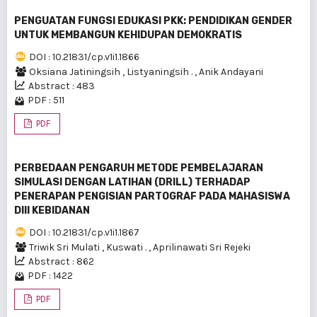
PENGUATAN FUNGSI EDUKASI PKK: PENDIDIKAN GENDER
UNTUK MEMBANGUN KEHIDUPAN DEMOKRATIS
DOI : 10.21831/cp.v1i1.1866
Oksiana Jatiningsih
,
Listyaningsih .
,
Anik Andayani
Abstract : 483
PDF : 511
PDF
PERBEDAAN PENGARUH METODE PEMBELAJARAN
SIMULASI DENGAN LATIHAN (DRILL) TERHADAP
PENERAPAN PENGISIAN PARTOGRAF PADA MAHASISWA
DIII KEBIDANAN
DOI : 10.21831/cp.v1i1.1867
Triwik Sri Mulati
,
Kuswati .
,
Aprilinawati Sri Rejeki
Abstract : 862
PDF : 1422
PDF