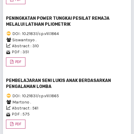
PENINGKATAN POWER TUNGKAI PESILAT REMAJA
MELALUI LATIHAN PLIOMETRIK
DOI : 10.21831/cp.v1i1.1864
Siswantoyo .
Abstract : 310
PDF : 351
PDF
PEMBELAJARAN SENI LUKIS ANAK BERDASARKAN
PENGALAMAN LOMBA
DOI : 10.21831/cp.v1i1.1865
Martono .
Abstract : 561
PDF : 575
PDF