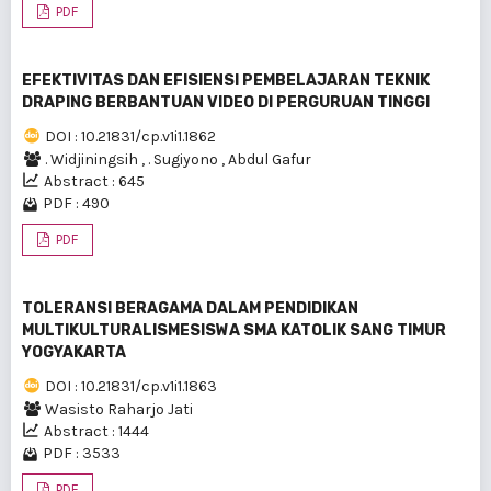
PDF
EFEKTIVITAS DAN EFISIENSI PEMBELAJARAN TEKNIK
DRAPING BERBANTUAN VIDEO DI PERGURUAN TINGGI
DOI : 10.21831/cp.v1i1.1862
. Widjiningsih
,
. Sugiyono
,
Abdul Gafur
Abstract : 645
PDF : 490
PDF
TOLERANSI BERAGAMA DALAM PENDIDIKAN
MULTIKULTURALISMESISWA SMA KATOLIK SANG TIMUR
YOGYAKARTA
DOI : 10.21831/cp.v1i1.1863
Wasisto Raharjo Jati
Abstract : 1444
PDF : 3533
PDF