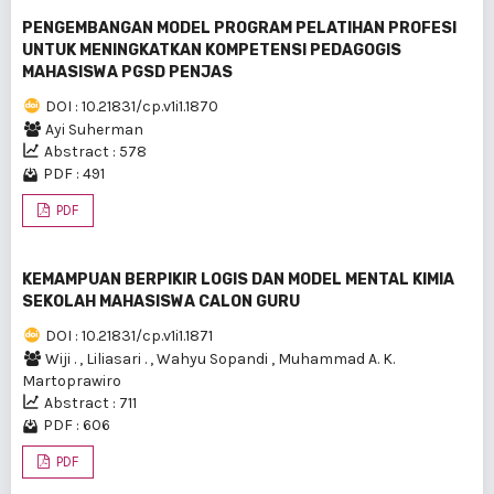
PENGEMBANGAN MODEL PROGRAM PELATIHAN PROFESI
UNTUK MENINGKATKAN KOMPETENSI PEDAGOGIS
MAHASISWA PGSD PENJAS
DOI : 10.21831/cp.v1i1.1870
Ayi Suherman
Abstract : 578
PDF : 491
PDF
KEMAMPUAN BERPIKIR LOGIS DAN MODEL MENTAL KIMIA
SEKOLAH MAHASISWA CALON GURU
DOI : 10.21831/cp.v1i1.1871
Wiji .
,
Liliasari .
,
Wahyu Sopandi
,
Muhammad A. K.
Martoprawiro
Abstract : 711
PDF : 606
PDF