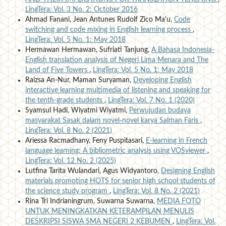
LingTera: Vol. 3 No. 2: October 2016
Ahmad Fanani, Jean Antunes Rudolf Zico Ma'u,
Code
switching and code mixing in English learning process
,
LingTera: Vol. 5 No. 1: May 2018
Hermawan Hermawan, Sufriati Tanjung,
A Bahasa Indonesia-
English translation analysis of Negeri Lima Menara and The
Land of Five Towers
,
LingTera: Vol. 5 No. 1: May 2018
Raizsa An-Nur, Maman Suryaman,
Developing English
interactive learning multimedia of listening and speaking for
the tenth-grade students
,
LingTera: Vol. 7 No. 1 (2020)
Syamsul Hadi, Wiyatmi Wiyatmi,
Perwujudan budaya
masyarakat Sasak dalam novel-novel karya Salman Faris
,
LingTera: Vol. 8 No. 2 (2021)
Ariessa Racmadhany, Feny Puspitasari,
E-learning in French
language learning: A bibliometric analysis using VOSviewer
,
LingTera: Vol. 12 No. 2 (2025)
Lutfina Tarita Wulandari, Agus Widyantoro,
Designing English
materials promoting HOTS for senior high school students of
the science study program
,
LingTera: Vol. 8 No. 2 (2021)
Rina Tri Indrianingrum, Suwarna Suwarna,
MEDIA FOTO
UNTUK MENINGKATKAN KETERAMPILAN MENULIS
DESKRIPSI SISWA SMA NEGERI 2 KEBUMEN
,
LingTera: Vol.