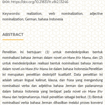
DOI:
https://doi.org/10.21831/lt.v8i2.13246
Keywords:
realization, verb nominalization, adjective
nominalization, German, bahasa Indonesia
ABSTRACT
Penelitian ini bertujuan: (1) untuk mendeskripsikan bentuk
nominalisasi bahasa Jerman dalam novel
ein Mann fí¼r Mama,
dan (2)
untuk mendeskripsikan realisasi bentuk nominalisasi bahasa Jerman
dalam novel
ein Mann fí¼r Mama
ke dalam bahasa Indonesia
.
Penelitian
ini merupakan penelitian deskriptif kualitatif. Data penelitian ini
adalah satuan lingual kalimat, klausa, dan frasa yang mengandung
nominalisasi verba dan adjektiva bahasa Jerman dan padanannya
dalam bahasa Indonesia yang terdapat pada novel
ein Mann fí¼r
Mama
dan terjemahannya. Hasil penelitian sebagai berikut. (1) Bentuk
nominalisasi verba bahasa Jerman dihasilkan melalui proses konversi