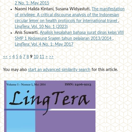
2 No. 1: May 2015
Naomi Halida Kintani, Susana Widyastuti,
The manifestation
of privilege: A critical discourse analysis of the Indonesian
circular letter on health protocols for international travel
,
LingTera: Vol. 10 No. 1 (2023)
Anis Suwarti,
Analisis kesalahan bahasa surat dinas kelas VIII
SMP 1 Kedawung Sragen tahun pelajaran 2013/2014
,
LingTera: Vol. 4 No. 1: May 2017
<<
<
4
5
6
7
8
9
10
11
>
>>
You may also
start an advanced similarity search
for this article.