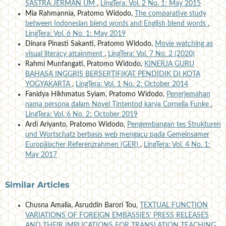
SASTRA JERMAN UM
,
LingTera: Vol. 2 No. 1: May 2015
Mia Rahmannia, Pratomo Widodo,
The comparative study
between Indonesian blend words and English blend words
,
LingTera: Vol. 6 No. 1: May 2019
Dinara Pinasti Sakanti, Pratomo Widodo,
Movie watching as
visual literacy attainment
,
LingTera: Vol. 7 No. 2 (2020)
Rahmi Munfangati, Pratomo Widodo,
KINERJA GURU
BAHASA INGGRIS BERSERTIFIKAT PENDIDIK DI KOTA
YOGYAKARTA
,
LingTera: Vol. 1 No. 2: October 2014
Fanidya Hikhmatus Syiam, Pratomo Widodo,
Penerjemahan
nama persona dalam Novel Tintentod karya Cornelia Funke
,
LingTera: Vol. 6 No. 2: October 2019
Ardi Ariyanto, Pratomo Widodo,
Pengembangan tes Strukturen
und Wortschatz berbasis web mengacu pada Gemeinsamer
Europäischer Referenzrahmen (GER)
,
LingTera: Vol. 4 No. 1:
May 2017
Similar Articles
Chusna Amalia, Asruddin Barori Tou,
TEXTUAL FUNCTION
VARIATIONS OF FOREIGN EMBASSIES' PRESS RELEASES
AND THEIR IMPLICATIONS FOR TRANSLATION TEACHING
,