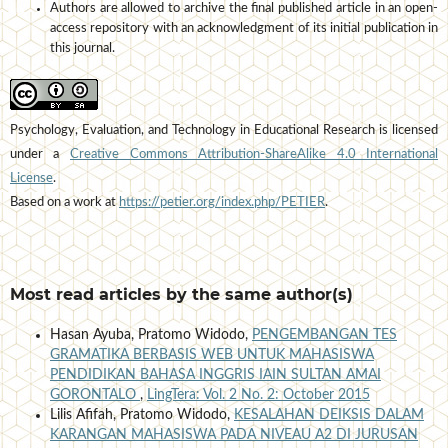
Authors are allowed to archive the final published article in an open-
access repository with an acknowledgment of its initial publication in
this journal.
Psychology, Evaluation, and Technology in Educational Research is licensed
under a
Creative Commons Attribution-ShareAlike 4.0 International
License
.
Based on a work at
https://petier.org/index.php/PETIER
.
Most read articles by the same author(s)
Hasan Ayuba, Pratomo Widodo,
PENGEMBANGAN TES
GRAMATIKA BERBASIS WEB UNTUK MAHASISWA
PENDIDIKAN BAHASA INGGRIS IAIN SULTAN AMAI
GORONTALO
,
LingTera: Vol. 2 No. 2: October 2015
Lilis Afifah, Pratomo Widodo,
KESALAHAN DEIKSIS DALAM
KARANGAN MAHASISWA PADA NIVEAU A2 DI JURUSAN