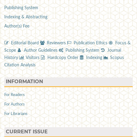
Publishing System
Indexing & Abstracting
Author(s) Fee
Editorial Board
Reviewers
Publication Ethics
Focus &
Scope
Author Guidelines
Publishing System
Journal
History
Visitors
Hardcopy Order
Indexing
Scopus
Citation Analysis
INFORMATION
For Readers
For Authors
For Librarians
CURRENT ISSUE