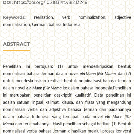
DOI:
https://doi.org/10.21831/lt.v8i2.13246
Keywords:
realization, verb nominalization, adjective
nominalization, German, bahasa Indonesia
ABSTRACT
Penelitian ini bertujuan: (1) untuk mendeskripsikan bentuk
nominalisasi bahasa Jerman dalam novel
ein Mann fí¼r Mama,
dan (2)
untuk mendeskripsikan realisasi bentuk nominalisasi bahasa Jerman
dalam novel
ein Mann fí¼r Mama
ke dalam bahasa Indonesia
.
Penelitian
ini merupakan penelitian deskriptif kualitatif. Data penelitian ini
adalah satuan lingual kalimat, klausa, dan frasa yang mengandung
nominalisasi verba dan adjektiva bahasa Jerman dan padanannya
dalam bahasa Indonesia yang terdapat pada novel
ein Mann fí¼r
Mama
dan terjemahannya. Hasil penelitian sebagai berikut. (1) Bentuk
nominalisasi verba bahasa Jerman dihasilkan melalui proses konversi