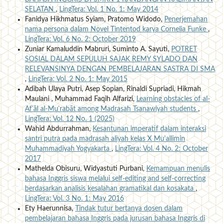
SELATAN
,
LingTera: Vol. 1 No. 1: May 2014
Fanidya Hikhmatus Syiam, Pratomo Widodo,
Penerjemahan
nama persona dalam Novel Tintentod karya Cornelia Funke
,
LingTera: Vol. 6 No. 2: October 2019
Zuniar Kamaluddin Mabruri, Suminto A. Sayuti,
POTRET
SOSIAL DALAM SEPULUH SAJAK REMY SYLADO DAN
RELEVANSINYA DENGAN PEMBELAJARAN SASTRA DI SMA
,
LingTera: Vol. 2 No. 1: May 2015
Adibah Ulaya Putri, Asep Sopian, Rinaldi Supriadi, Hikmah
Maulani , Muhammad Faqih Alfarizi,
Learning obstacles of al-
Afʿāl al-Muʿrabāt among Madrasah Tsanawiyah students
,
LingTera: Vol. 12 No. 1 (2025)
Wahid Abdurrahman,
Kesantunan imperatif dalam interaksi
santri putra pada madrasah aliyah kelas X Mu'allimin
Muhammadiyah Yogyakarta
,
LingTera: Vol. 4 No. 2: October
2017
Mathelda Obisuru, Widyastuti Purbani,
Kemampuan menulis
bahasa Inggris siswa melalui self-editing and self-correcting
berdasarkan analisis kesalahan gramatikal dan kosakata
,
LingTera: Vol. 3 No. 1: May 2016
Ety Haerunnisa,
Tindak tutur bertanya dosen dalam
pembelajaran bahasa Inggris pada jurusan bahasa Inggris di