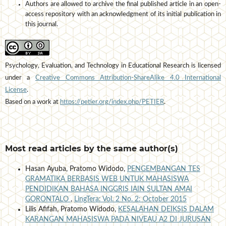
Authors are allowed to archive the final published article in an open-
access repository with an acknowledgment of its initial publication in
this journal.
Psychology, Evaluation, and Technology in Educational Research is licensed
under a
Creative Commons Attribution-ShareAlike 4.0 International
License
.
Based on a work at
https://petier.org/index.php/PETIER
.
Most read articles by the same author(s)
Hasan Ayuba, Pratomo Widodo,
PENGEMBANGAN TES
GRAMATIKA BERBASIS WEB UNTUK MAHASISWA
PENDIDIKAN BAHASA INGGRIS IAIN SULTAN AMAI
GORONTALO
,
LingTera: Vol. 2 No. 2: October 2015
Lilis Afifah, Pratomo Widodo,
KESALAHAN DEIKSIS DALAM
KARANGAN MAHASISWA PADA NIVEAU A2 DI JURUSAN