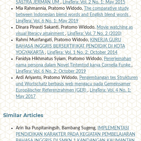
SASTRA JERMAN UM
,
LingTera: Vol. 2 No. 1: May 2015
Mia Rahmannia, Pratomo Widodo,
The comparative study
between Indonesian blend words and English blend words
,
LingTera: Vol. 6 No. 1: May 2019
Dinara Pinasti Sakanti, Pratomo Widodo,
Movie watching as
visual literacy attainment
,
LingTera: Vol. 7 No. 2 (2020)
Rahmi Munfangati, Pratomo Widodo,
KINERJA GURU
BAHASA INGGRIS BERSERTIFIKAT PENDIDIK DI KOTA
YOGYAKARTA
,
LingTera: Vol. 1 No. 2: October 2014
Fanidya Hikhmatus Syiam, Pratomo Widodo,
Penerjemahan
nama persona dalam Novel Tintentod karya Cornelia Funke
,
LingTera: Vol. 6 No. 2: October 2019
Ardi Ariyanto, Pratomo Widodo,
Pengembangan tes Strukturen
und Wortschatz berbasis web mengacu pada Gemeinsamer
Europäischer Referenzrahmen (GER)
,
LingTera: Vol. 4 No. 1:
May 2017
Similar Articles
Arin Ika Puspitaningsih, Bambang Sugeng,
IMPLEMENTASI
PENDIDIKAN KARAKTER PADA KEGIATAN PEMBELAJARAN
BAHASA INGGRIS DI SMKN 1 KANDANGAN KALIMANTAN