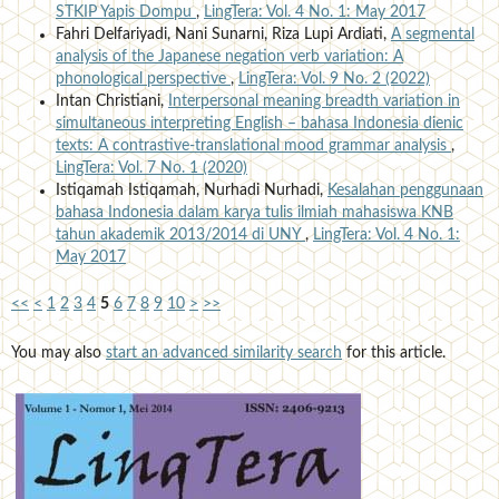
STKIP Yapis Dompu
,
LingTera: Vol. 4 No. 1: May 2017
Fahri Delfariyadi, Nani Sunarni, Riza Lupi Ardiati,
A segmental
analysis of the Japanese negation verb variation: A
phonological perspective
,
LingTera: Vol. 9 No. 2 (2022)
Intan Christiani,
Interpersonal meaning breadth variation in
simultaneous interpreting English – bahasa Indonesia dienic
texts: A contrastive-translational mood grammar analysis
,
LingTera: Vol. 7 No. 1 (2020)
Istiqamah Istiqamah, Nurhadi Nurhadi,
Kesalahan penggunaan
bahasa Indonesia dalam karya tulis ilmiah mahasiswa KNB
tahun akademik 2013/2014 di UNY
,
LingTera: Vol. 4 No. 1:
May 2017
<<
<
1
2
3
4
5
6
7
8
9
10
>
>>
You may also
start an advanced similarity search
for this article.