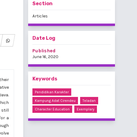
Section
Articles
Date Log
Published
June 16, 2020
Keywords
their
ative
Pendidikan Karakter
Java.
Kampung Adat Cirendeu
Teladan
hich
Character Education
Exemplary
still
for a
rough
volve