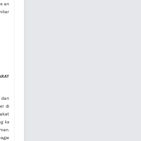
ve an
iliar
ARAT
 dan
er di
rakat
ng ka
man.
bagai