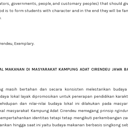
ators, governments, people, and customary peoples) that should gi
d is to form students with character and in the end they will be fam
.
rendeu, Exemplary.
KAL MAKANAN DI
MASYARAKAT
KAMPUNG ADAT CIRENDEU JAWA B
ng masih bertahan dan secara konsisten melestarikan budaya
udaya lokal layak dipromosikan untuk penerapan pendidikan karakt
ehidupan dan nilai-nilai budaya lokal ini dilakukan pada masya
lokal masyarakat Kampung Adat Cirendeu memegang prinsip
ngindu
empertahankan identitas tetapi tetap mengikuti perkembangan za
ahankan hingga saat ini yaitu budaya makanan berbasis singkong se