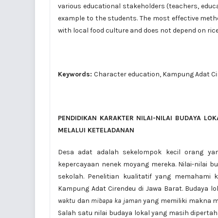
various educational stakeholders (teachers, educ
example to the students. The most effective metho
with local food culture and does not depend on rice
Keywords:
Character education, Kampung Adat Ci
PENDIDIKAN KARAKTER NILAI-NILAI BUDAYA LO
MELALUI
KETELADANAN
Desa adat adalah sekelompok kecil orang ya
kepercayaan nenek moyang mereka. Nilai-nilai b
sekolah. Penelitian kualitatif yang memahami k
Kampung Adat Cirendeu di Jawa Barat. Budaya 
waktu
dan
mibapa ka jaman
yang memiliki makna m
Salah satu nilai budaya lokal yang masih dipert