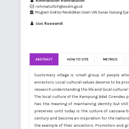
Rohmatulloh Rohmatulloh
rohmatulloh@esdm.go.id
Program Doktor Pendidikan Islam UIN Sunan Gunung Djat
Uus Ruswandi
ABSTRACT
HOW TO CITE
METRICS
Customary village is small group of people who s
ancestors. Local cultural values deserve to be pro
research understanding the life and local cultural 
The local culture of the Kampung Adat Cirendeu p
has the meaning of maintaining identity but still 
preserves until today is the culture of cassava-b
century and become an inspiration for the national
the example of their ancestors. Promotion and gr