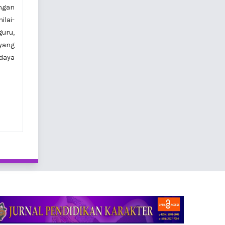
angan
ilai-
guru,
yang
daya