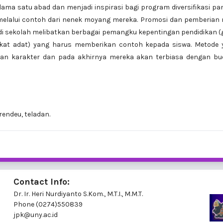
lama satu abad dan menjadi inspirasi bagi program diversifikasi p
 melalui contoh dari nenek moyang mereka. Promosi dan pemberian n
di sekolah melibatkan berbagai pemangku kepentingan pendidikan (
akat adat) yang harus memberikan contoh kepada siswa. Metode 
ngan karakter dan pada akhirnya mereka akan terbiasa dengan bu
endeu, teladan.
Contact Info:
Dr. Ir. Heri Nurdiyanto S.Kom., M.T.I., M.M.T.
Phone
(0274)550839
jpk@uny.ac.id