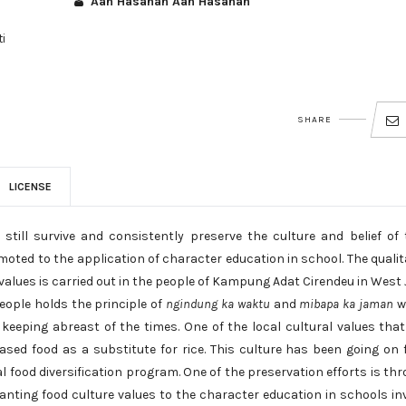
Aan Hasanah Aan Hasanah
i
SHARE
LICENSE
till survive and consistently preserve the culture and belief of 
moted to the application of character education in school. The qualit
values is carried out in the people of Kampung Adat Cirendeu in West 
eople holds the principle of
ngindung ka waktu
and
mibapa ka jaman
w
keeping abreast of the times. One of the local cultural values that 
ased food as a substitute for rice. This culture has been going on 
 food diversification program. One of the preservation efforts is th
anting food culture values to the character education in schools in