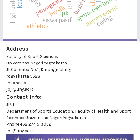
sports psychology
healthy
peningkatan
improvement
bersih
pk
caring
siswa pasif
athletics
Address
Faculty of Sport Sciences
Universitas Negeri Yogyakarta
Jl. Colombo No. 1, Karangmalang
Yogyakarta 55281
Indonesia
jpji@uny.ac.id
Contact Info:
JPJI
Department of Sports Education, Faculty of Health and Sport
Sciences Universitas Negeri Yogyakarta
Phone
+62 274 513092
jpji@uny.ac.id