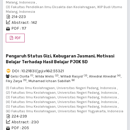
Malang, Indonesia ,
(3) Fakultas Pendidikan Ilmu Eksakta dan Keolahragaan, IKIP Budi Utomo
Malang, Indonesia
214-223
Abstract : 142
PDF : 117
PDF
Pengaruh Status Gizi, Kebugaran Jasmani, Motivasi
Belajar Terhadap Hasil Belajar PJOK SD
DOI : 10.21831/jpji.v16i2.55321
(1)
(2)
(3)
(4)
Gelsi Osrita
, Wilda Welis
, Willadi Rasyid
, Alnedral Alnedral
,
(5)
(6)
Fiky Zarya
, Muhamad Ichsan Sabillah
(1) Fakultas Ilmu Keolahragaan, Universitas Negeri Padang, Indonesia ,
(2) Fakultas Ilmu Keolahragaan, Universitas Negeri Padang, Indonesia ,
(3) Fakultas Ilmu Keolahragaan, Universitas Negeri Padang, Indonesia ,
(4) Fakultas Ilmu Keolahragaan, Universitas Negeri Padang, Indonesia ,
(5) Fakultas Ilmu Keolahragaan, Universitas Negeri Padang, Indonesia ,
(6) Fakultas Ilmu Keolahragaan, Universitas Negeri Yogyakarta, Indonesia
224-239
Abstract : 230
PDF : 205