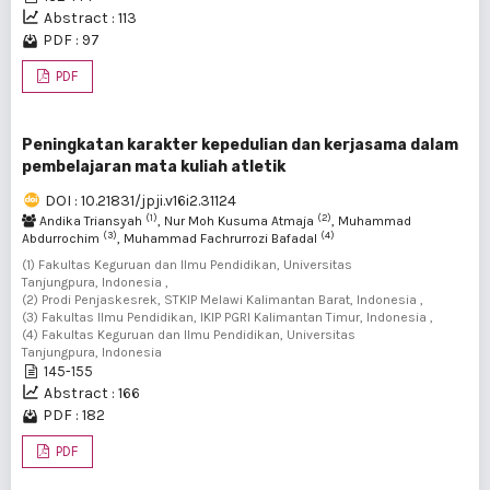
Abstract : 113
PDF : 97
PDF
Peningkatan karakter kepedulian dan kerjasama dalam
pembelajaran mata kuliah atletik
DOI : 10.21831/jpji.v16i2.31124
(1)
(2)
Andika Triansyah
, Nur Moh Kusuma Atmaja
, Muhammad
(3)
(4)
Abdurrochim
, Muhammad Fachrurrozi Bafadal
(1) Fakultas Keguruan dan Ilmu Pendidikan, Universitas
Tanjungpura, Indonesia ,
(2) Prodi Penjaskesrek, STKIP Melawi Kalimantan Barat, Indonesia ,
(3) Fakultas Ilmu Pendidikan, IKIP PGRI Kalimantan Timur, Indonesia ,
(4) Fakultas Keguruan dan Ilmu Pendidikan, Universitas
Tanjungpura, Indonesia
145-155
Abstract : 166
PDF : 182
PDF