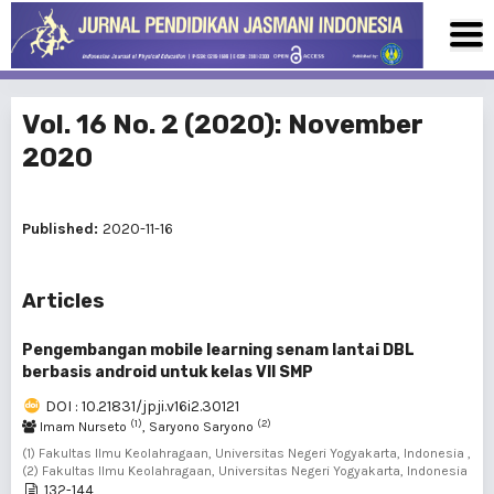
Vol. 16 No. 2 (2020): November
2020
Published:
2020-11-16
Articles
Pengembangan mobile learning senam lantai DBL
berbasis android untuk kelas VII SMP
DOI : 10.21831/jpji.v16i2.30121
(1)
(2)
Imam Nurseto
, Saryono Saryono
(1) Fakultas Ilmu Keolahragaan, Universitas Negeri Yogyakarta, Indonesia ,
(2) Fakultas Ilmu Keolahragaan, Universitas Negeri Yogyakarta, Indonesia
132-144