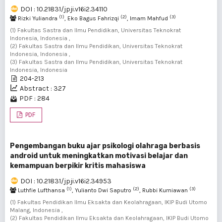
DOI : 10.21831/jpji.v16i2.34110
(1)
(2)
(3)
Rizki Yuliandra
, Eko Bagus Fahrizqi
, Imam Mahfud
(1) Fakultas Sastra dan Ilmu Pendidikan, Universitas Teknokrat
Indonesia, Indonesia ,
(2) Fakultas Sastra dan Ilmu Pendidikan, Universitas Teknokrat
Indonesia, Indonesia ,
(3) Fakultas Sastra dan Ilmu Pendidikan, Universitas Teknokrat
Indonesia, Indonesia
204-213
Abstract : 327
PDF : 284
PDF
Pengembangan buku ajar psikologi olahraga berbasis
android untuk meningkatkan motivasi belajar dan
kemampuan berpikir kritis mahasiswa
DOI : 10.21831/jpji.v16i2.34953
(1)
(2)
(3)
Luthfie Lufthansa
, Yulianto Dwi Saputro
, Rubbi Kurniawan
(1) Fakultas Pendidikan Ilmu Eksakta dan Keolahragaan, IKIP Budi Utomo
Malang, Indonesia ,
(2) Fakultas Pendidikan Ilmu Eksakta dan Keolahragaan, IKIP Budi Utomo