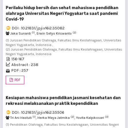
Perilaku hidup bersih dan sehat mahasiswa pendidikan
olahraga Universitas Negeri Yogyakarta saat pandemi
Covid-19
DOI : 10.21831/jpji.v16i2.35082
(1)
(2)
Jaka Sunardi
, Erwin Setyo Kriswanto
(1) Jurusan Pendidikan Olahraga, Fakultas Ilmu Keolahragaan, Universitas
Negeri Yogyakarta, Indonesia ,
(2) Jurusan Pendidikan Olahraga, Fakultas Ilmu Keolahragaan, Universitas
Negeri Yogyakarta, Indonesia
156-167
Abstract : 238
PDF : 257
PDF
Kesiapan mahasiswa pendidikan jasmani kesehatan dan
rekreasi melaksanakan praktik kependidikan
DOI : 10.21831/jpji.v16i2.35506
(1)
(2)
(3)
Tri Ani Hastuti
, Herka Maya Jatmika
, Yovita Kalpikosari
(1) Pendidikan Olahraga, Fakultas Ilmu Keolahragaan, Universitas Negeri