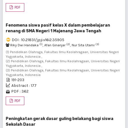
PDF
Fenomena siswa pasif kelas X dalam pembelajaran
renang di SMA Negeri 1 Majenang Jawa Tengah
DOI : 10.21831/jpji.v16i2.35905
(1)
(2)
(3)
Riky Dwi Handaka
, Afan Ginanjar
, Nur Sita Utami
(1) Pendidikan Olahraga, Fakultas Ilmu Keolahragaan, Universitas Negeri
Yogyakarta, Indonesia ,
(2) Pendidikan Olahraga, Fakultas Ilmu Keolahragaan, Universitas Negeri
Yogyakarta, Indonesia ,
(3) Pendidikan Olahraga, Fakultas Ilmu Keolahragaan, Universitas Negeri
Yogyakarta, Indonesia
191-203
Abstract : 177
PDF : 362
PDF
Peningkatan gerak dasar guling belakang bagi siswa
Sekolah Dasar