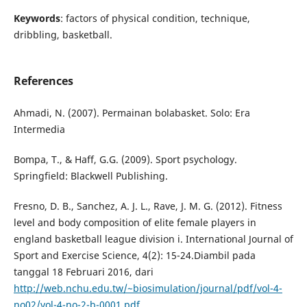
Keywords
: factors of physical condition, technique,
dribbling, basketball.
References
Ahmadi, N. (2007). Permainan bolabasket. Solo: Era
Intermedia
Bompa, T., & Haff, G.G. (2009). Sport psychology.
Springfield: Blackwell Publishing.
Fresno, D. B., Sanchez, A. J. L., Rave, J. M. G. (2012). Fitness
level and body composition of elite female players in
england basketball league division i. International Journal of
Sport and Exercise Science, 4(2): 15-24.Diambil pada
tanggal 18 Februari 2016, dari
http://web.nchu.edu.tw/~biosimulation/journal/pdf/vol-4-
no02/vol-4-no-2-b-0001.pdf