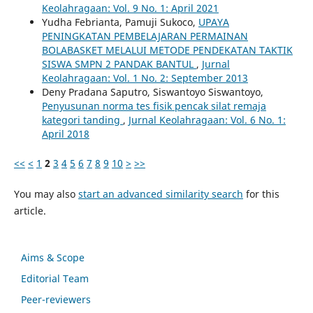
Keolahragaan: Vol. 9 No. 1: April 2021
Yudha Febrianta, Pamuji Sukoco,
UPAYA
PENINGKATAN PEMBELAJARAN PERMAINAN
BOLABASKET MELALUI METODE PENDEKATAN TAKTIK
SISWA SMPN 2 PANDAK BANTUL
,
Jurnal
Keolahragaan: Vol. 1 No. 2: September 2013
Deny Pradana Saputro, Siswantoyo Siswantoyo,
Penyusunan norma tes fisik pencak silat remaja
kategori tanding
,
Jurnal Keolahragaan: Vol. 6 No. 1:
April 2018
<<
<
1
2
3
4
5
6
7
8
9
10
>
>>
You may also
start an advanced similarity search
for this
article.
Aims & Scope
Editorial Team
Peer-reviewers