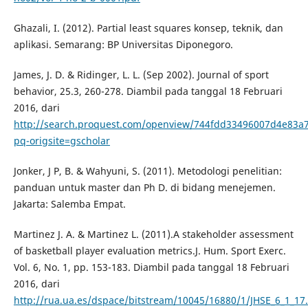
Ghazali, I. (2012). Partial least squares konsep, teknik, dan
aplikasi. Semarang: BP Universitas Diponegoro.
James, J. D. & Ridinger, L. L. (Sep 2002). Journal of sport
behavior, 25.3, 260-278. Diambil pada tanggal 18 Februari
2016, dari
http://search.proquest.com/openview/744fdd33496007d4e83a
pq-origsite=gscholar
Jonker, J P, B. & Wahyuni, S. (2011). Metodologi penelitian:
panduan untuk master dan Ph D. di bidang menejemen.
Jakarta: Salemba Empat.
Martinez J. A. & Martinez L. (2011).A stakeholder assessment
of basketball player evaluation metrics.J. Hum. Sport Exerc.
Vol. 6, No. 1, pp. 153-183. Diambil pada tanggal 18 Februari
2016, dari
http://rua.ua.es/dspace/bitstream/10045/16880/1/JHSE_6_1_17