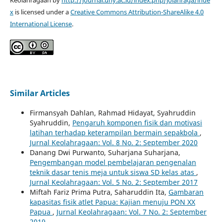
x
is licensed under a
Creative Commons Attribution-ShareAlike 4.0
International License
.
Similar Articles
Firmansyah Dahlan, Rahmad Hidayat, Syahruddin
Syahruddin,
Pengaruh komponen fisik dan motivasi
latihan terhadap keterampilan bermain sepakbola
,
Jurnal Keolahragaan: Vol. 8 No. 2: September 2020
Danang Dwi Purwanto, Suharjana Suharjana,
Pengembangan model pembelajaran pengenalan
teknik dasar tenis meja untuk siswa SD kelas atas
,
Jurnal Keolahragaan: Vol. 5 No. 2: September 2017
Miftah Fariz Prima Putra, Saharuddin Ita,
Gambaran
kapasitas fisik atlet Papua: Kajian menuju PON XX
Papua
,
Jurnal Keolahragaan: Vol. 7 No. 2: September
2019