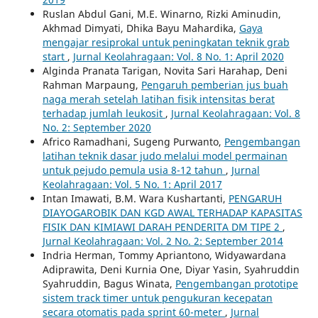
Ruslan Abdul Gani, M.E. Winarno, Rizki Aminudin,
Akhmad Dimyati, Dhika Bayu Mahardika,
Gaya
mengajar resiprokal untuk peningkatan teknik grab
start
,
Jurnal Keolahragaan: Vol. 8 No. 1: April 2020
Alginda Pranata Tarigan, Novita Sari Harahap, Deni
Rahman Marpaung,
Pengaruh pemberian jus buah
naga merah setelah latihan fisik intensitas berat
terhadap jumlah leukosit
,
Jurnal Keolahragaan: Vol. 8
No. 2: September 2020
Africo Ramadhani, Sugeng Purwanto,
Pengembangan
latihan teknik dasar judo melalui model permainan
untuk pejudo pemula usia 8-12 tahun
,
Jurnal
Keolahragaan: Vol. 5 No. 1: April 2017
Intan Imawati, B.M. Wara Kushartanti,
PENGARUH
DIAYOGAROBIK DAN KGD AWAL TERHADAP KAPASITAS
FISIK DAN KIMIAWI DARAH PENDERITA DM TIPE 2
,
Jurnal Keolahragaan: Vol. 2 No. 2: September 2014
Indria Herman, Tommy Apriantono, Widyawardana
Adiprawita, Deni Kurnia One, Diyar Yasin, Syahruddin
Syahruddin, Bagus Winata,
Pengembangan prototipe
sistem track timer untuk pengukuran kecepatan
secara otomatis pada sprint 60-meter
,
Jurnal