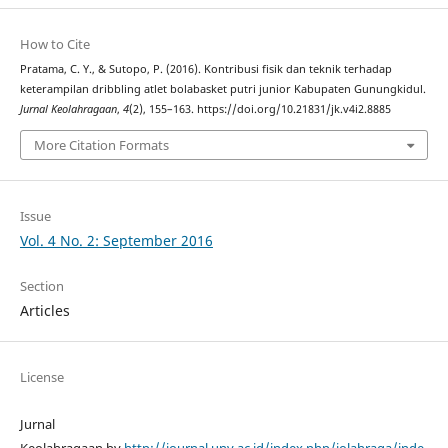
How to Cite
Pratama, C. Y., & Sutopo, P. (2016). Kontribusi fisik dan teknik terhadap
keterampilan dribbling atlet bolabasket putri junior Kabupaten Gunungkidul.
Jurnal Keolahragaan
,
4
(2), 155–163. https://doi.org/10.21831/jk.v4i2.8885
More Citation Formats
Issue
Vol. 4 No. 2: September 2016
Section
Articles
License
Jurnal
Keolahragaan by
http://journal.uny.ac.id/index.php/jolahraga/inde