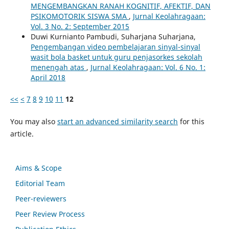
MENGEMBANGKAN RANAH KOGNITIF, AFEKTIF, DAN
PSIKOMOTORIK SISWA SMA
,
Jurnal Keolahragaan:
Vol. 3 No. 2: September 2015
Duwi Kurnianto Pambudi, Suharjana Suharjana,
Pengembangan video pembelajaran sinyal-sinyal
wasit bola basket untuk guru penjasorkes sekolah
menengah atas
,
Jurnal Keolahragaan: Vol. 6 No. 1:
April 2018
<<
<
7
8
9
10
11
12
You may also
start an advanced similarity search
for this
article.
Aims & Scope
Editorial Team
Peer-reviewers
Peer Review Process