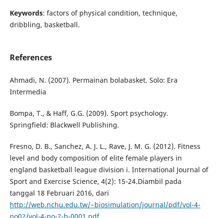
Keywords
: factors of physical condition, technique,
dribbling, basketball.
References
Ahmadi, N. (2007). Permainan bolabasket. Solo: Era
Intermedia
Bompa, T., & Haff, G.G. (2009). Sport psychology.
Springfield: Blackwell Publishing.
Fresno, D. B., Sanchez, A. J. L., Rave, J. M. G. (2012). Fitness
level and body composition of elite female players in
england basketball league division i. International Journal of
Sport and Exercise Science, 4(2): 15-24.Diambil pada
tanggal 18 Februari 2016, dari
http://web.nchu.edu.tw/~biosimulation/journal/pdf/vol-4-
no02/vol-4-no-2-b-0001.pdf