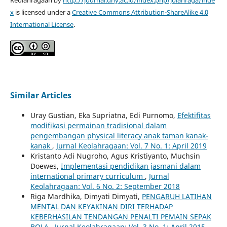
x
is licensed under a
Creative Commons Attribution-ShareAlike 4.0
International License
.
Similar Articles
Uray Gustian, Eka Supriatna, Edi Purnomo,
Efektifitas
modifikasi permainan tradisional dalam
pengembangan physical literacy anak taman kanak-
kanak
,
Jurnal Keolahragaan: Vol. 7 No. 1: April 2019
Kristanto Adi Nugroho, Agus Kristiyanto, Muchsin
Doewes,
Implementasi pendidikan jasmani dalam
international primary curriculum
,
Jurnal
Keolahragaan: Vol. 6 No. 2: September 2018
Riga Mardhika, Dimyati Dimyati,
PENGARUH LATIHAN
MENTAL DAN KEYAKINAN DIRI TERHADAP
KEBERHASILAN TENDANGAN PENALTI PEMAIN SEPAK
BOLA
,
Jurnal Keolahragaan: Vol. 3 No. 1: April 2015