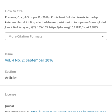
How to Cite
Pratama, C. Y., & Sutopo, P. (2016). Kontribusi fisik dan teknik terhadap
keterampilan dribbling atlet bolabasket putri junior Kabupaten Gunungkidul.
Jurnal Keolahragaan
,
4
(2), 155–163. https://doi.org/10.21831/jk.v4i2.8885
More Citation Formats
Issue
Vol. 4 No. 2: September 2016
Section
Articles
License
Jurnal
Keolahragaan by
http://journal.uny.ac.id/index.php/jolahraga/inde