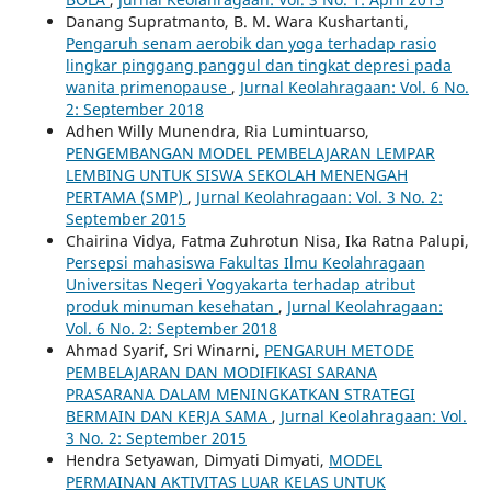
Danang Supratmanto, B. M. Wara Kushartanti,
Pengaruh senam aerobik dan yoga terhadap rasio
lingkar pinggang panggul dan tingkat depresi pada
wanita primenopause
,
Jurnal Keolahragaan: Vol. 6 No.
2: September 2018
Adhen Willy Munendra, Ria Lumintuarso,
PENGEMBANGAN MODEL PEMBELAJARAN LEMPAR
LEMBING UNTUK SISWA SEKOLAH MENENGAH
PERTAMA (SMP)
,
Jurnal Keolahragaan: Vol. 3 No. 2:
September 2015
Chairina Vidya, Fatma Zuhrotun Nisa, Ika Ratna Palupi,
Persepsi mahasiswa Fakultas Ilmu Keolahragaan
Universitas Negeri Yogyakarta terhadap atribut
produk minuman kesehatan
,
Jurnal Keolahragaan:
Vol. 6 No. 2: September 2018
Ahmad Syarif, Sri Winarni,
PENGARUH METODE
PEMBELAJARAN DAN MODIFIKASI SARANA
PRASARANA DALAM MENINGKATKAN STRATEGI
BERMAIN DAN KERJA SAMA
,
Jurnal Keolahragaan: Vol.
3 No. 2: September 2015
Hendra Setyawan, Dimyati Dimyati,
MODEL
PERMAINAN AKTIVITAS LUAR KELAS UNTUK