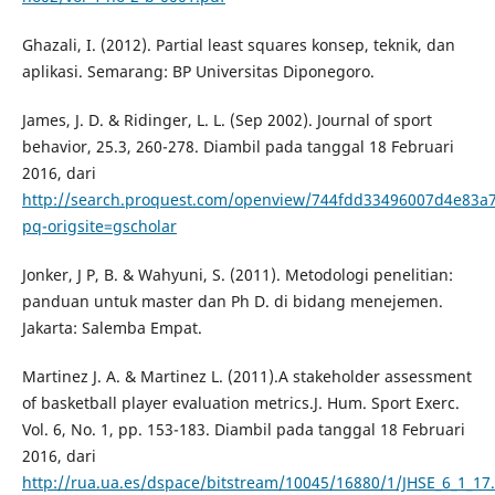
Ghazali, I. (2012). Partial least squares konsep, teknik, dan
aplikasi. Semarang: BP Universitas Diponegoro.
James, J. D. & Ridinger, L. L. (Sep 2002). Journal of sport
behavior, 25.3, 260-278. Diambil pada tanggal 18 Februari
2016, dari
http://search.proquest.com/openview/744fdd33496007d4e83a
pq-origsite=gscholar
Jonker, J P, B. & Wahyuni, S. (2011). Metodologi penelitian:
panduan untuk master dan Ph D. di bidang menejemen.
Jakarta: Salemba Empat.
Martinez J. A. & Martinez L. (2011).A stakeholder assessment
of basketball player evaluation metrics.J. Hum. Sport Exerc.
Vol. 6, No. 1, pp. 153-183. Diambil pada tanggal 18 Februari
2016, dari
http://rua.ua.es/dspace/bitstream/10045/16880/1/JHSE_6_1_17